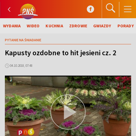
WYDANIA
WIDEO
KUCHNIA
ZDROWIE
GWIAZDY
PORADY
PYTANIE NA ŚNIADANIE
Kapusty ozdobne to hit jesieni cz. 2
04.10.2018, 07:48