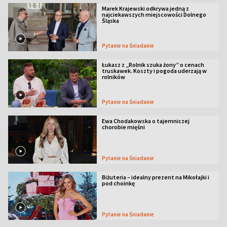
Marek Krajewski odkrywa jedną z
najciekawszych miejscowości Dolnego
Śląska
Pytanie na Śniadanie
Łukasz z „Rolnik szuka żony” o cenach
truskawek. Koszty i pogoda uderzają w
rolników
Pytanie na Śniadanie
Ewa Chodakowska o tajemniczej
chorobie mięśni
Pytanie na Śniadanie
Biżuteria – idealny prezent na Mikołajki i
pod choinkę
Pytanie na Śniadanie