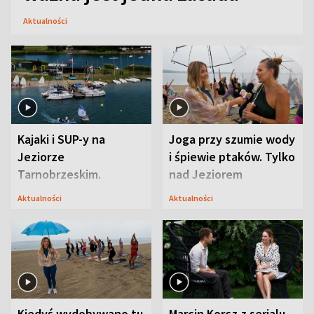
Aktualności
Kajaki i SUP-y na
Joga przy szumie wody
Jeziorze
i śpiewie ptaków. Tylko
Tarnobrzeskim.
nad Jeziorem
Przyrodnicy zwracają
Tarnobrzeskim
Aktualności
Aktualności
uwagę na coś jeszcze
Kiedyś wydobywano tu
Marcin Korcz z serialu