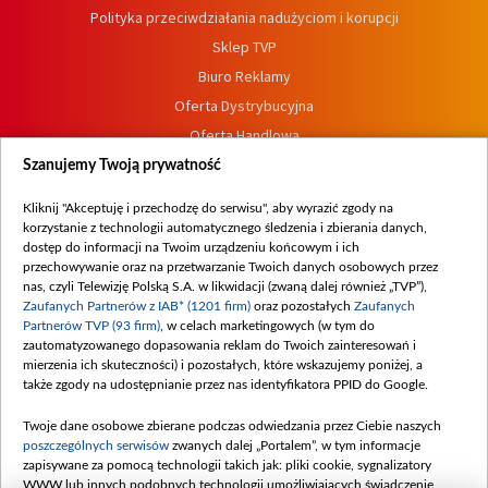
Polityka przeciwdziałania nadużyciom i korupcji
Sklep TVP
Biuro Reklamy
Oferta Dystrybucyjna
Oferta Handlowa
Dostępność
Szanujemy Twoją prywatność
Moje zgody
Kliknij "Akceptuję i przechodzę do serwisu", aby wyrazić zgody na
Procedura zgłoszeń wewnętrznych
korzystanie z technologii automatycznego śledzenia i zbierania danych,
dostęp do informacji na Twoim urządzeniu końcowym i ich
przechowywanie oraz na przetwarzanie Twoich danych osobowych przez
nas, czyli Telewizję Polską S.A. w likwidacji (zwaną dalej również „TVP”),
Zaufanych Partnerów z IAB* (1201 firm)
oraz pozostałych
Zaufanych
Partnerów TVP (93 firm)
, w celach marketingowych (w tym do
zautomatyzowanego dopasowania reklam do Twoich zainteresowań i
mierzenia ich skuteczności) i pozostałych, które wskazujemy poniżej, a
także zgody na udostępnianie przez nas identyfikatora PPID do Google.
Twoje dane osobowe zbierane podczas odwiedzania przez Ciebie naszych
poszczególnych serwisów
zwanych dalej „Portalem”, w tym informacje
zapisywane za pomocą technologii takich jak: pliki cookie, sygnalizatory
WWW lub innych podobnych technologii umożliwiających świadczenie