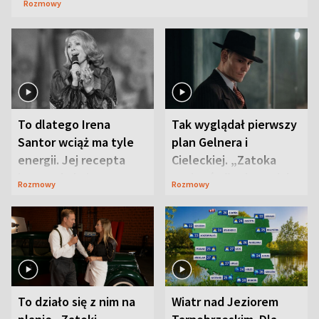
Rozmowy
To dlatego Irena
Tak wyglądał pierwszy
Santor wciąż ma tyle
plan Gelnera i
energii. Jej recepta
Cieleckiej. „Zatoka
jest zaskakująco
szpiegów” od razu ich
Rozmowy
Rozmowy
prosta
zaskoczyła
To działo się z nim na
Wiatr nad Jeziorem