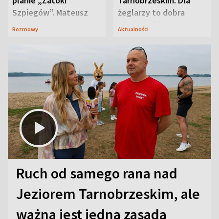
planie „Zatoki
Tarnobrzeskim. Dla
Szpiegów”. Mateusz
żeglarzy to dobra
Janicki odsłonił
wiadomość
Rozmowy
Aktualności
aktorski sekret
Ruch od samego rana nad
Jeziorem Tarnobrzeskim, ale
ważna jest jedna zasada