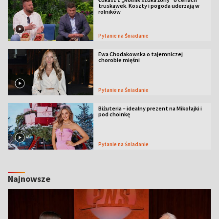
truskawek. Koszty i pogoda uderzają w
rolników
Pytanie na Śniadanie
Ewa Chodakowska o tajemniczej
chorobie mięśni
Pytanie na Śniadanie
Biżuteria – idealny prezent na Mikołajki i
pod choinkę
Pytanie na Śniadanie
Najnowsze