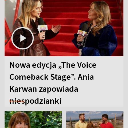
Nowa edycja „The Voice
Comeback Stage”. Ania
Karwan zapowiada
niespodzianki
Rozmowy