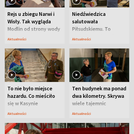
Rejs u zbiegu Narwi i
Niedźwiedzica
Wisły. Tak wygląda
salutowała
Modlin od strony wody
Piłsudskiemu. To
niejedyna tajemnica
Aktualności
Aktualności
Modlina
To nie było miejsce
Ten budynek ma ponad
hazardu. Co mieściło
dwa kilometry. Skrywa
się w Kasynie
wiele tajemnic
Oficerskim?
Aktualności
Aktualności