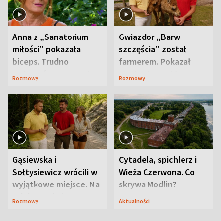
Anna z „Sanatorium
Gwiazdor „Barw
miłości” pokazała
szczęścia” został
biceps. Trudno
farmerem. Pokazał
uwierzyć, co przeszła
swoje niezwykłe
Rozmowy
Rozmowy
wcześniej
ranczo
Gąsiewska i
Cytadela, spichlerz i
Sołtysiewicz wrócili w
Wieża Czerwona. Co
wyjątkowe miejsce. Na
skrywa Modlin?
szlaku czekał
Rozmowy
Aktualności
niedźwiedź