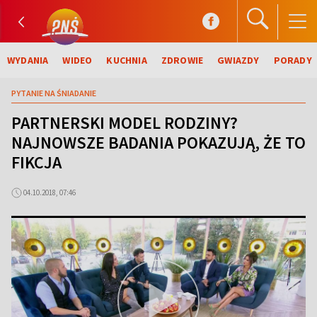
WYDANIA
WIDEO
KUCHNIA
ZDROWIE
GWIAZDY
PORADY
PYTANIE NA ŚNIADANIE
PARTNERSKI MODEL RODZINY?
NAJNOWSZE BADANIA POKAZUJĄ, ŻE TO
FIKCJA
04.10.2018, 07:46