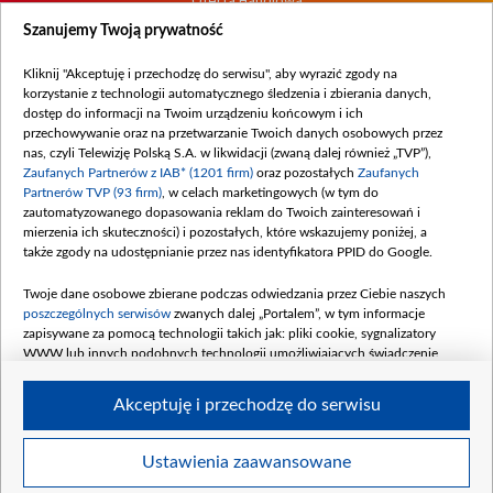
Oferta Handlowa
Dostępność
Szanujemy Twoją prywatność
Moje zgody
Kliknij "Akceptuję i przechodzę do serwisu", aby wyrazić zgody na
Procedura zgłoszeń wewnętrznych
korzystanie z technologii automatycznego śledzenia i zbierania danych,
dostęp do informacji na Twoim urządzeniu końcowym i ich
przechowywanie oraz na przetwarzanie Twoich danych osobowych przez
nas, czyli Telewizję Polską S.A. w likwidacji (zwaną dalej również „TVP”),
Zaufanych Partnerów z IAB* (1201 firm)
oraz pozostałych
Zaufanych
Partnerów TVP (93 firm)
, w celach marketingowych (w tym do
zautomatyzowanego dopasowania reklam do Twoich zainteresowań i
mierzenia ich skuteczności) i pozostałych, które wskazujemy poniżej, a
także zgody na udostępnianie przez nas identyfikatora PPID do Google.
Twoje dane osobowe zbierane podczas odwiedzania przez Ciebie naszych
poszczególnych serwisów
zwanych dalej „Portalem”, w tym informacje
zapisywane za pomocą technologii takich jak: pliki cookie, sygnalizatory
WWW lub innych podobnych technologii umożliwiających świadczenie
dopasowanych i bezpiecznych usług, personalizację treści oraz reklam,
udostępnianie funkcji mediów społecznościowych oraz analizowanie ruchu
Akceptuję i przechodzę do serwisu
w Internecie.
Twoje dane osobowe zbierane podczas odwiedzania przez Ciebie
Ustawienia zaawansowane
poszczególnych serwisów
na Portalu, takie jak adresy IP, identyfikatory