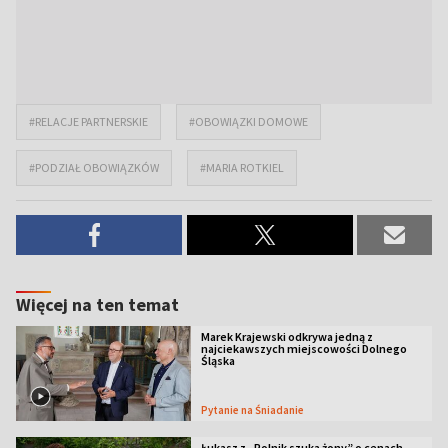
#RELACJE PARTNERSKIE
#OBOWIĄZKI DOMOWE
#PODZIAŁ OBOWIĄZKÓW
#MARIA ROTKIEL
Więcej na ten temat
Marek Krajewski odkrywa jedną z
najciekawszych miejscowości Dolnego
Śląska
Pytanie na Śniadanie
Łukasz z „Rolnik szuka żony” o cenach