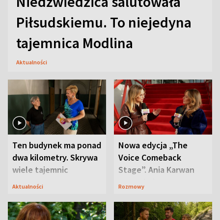
Niedźwiedzica salutowała
Piłsudskiemu. To niejedyna
tajemnica Modlina
Aktualności
Ten budynek ma ponad
Nowa edycja „The
dwa kilometry. Skrywa
Voice Comeback
wiele tajemnic
Stage”. Ania Karwan
zapowiada
Aktualności
Rozmowy
niespodzianki