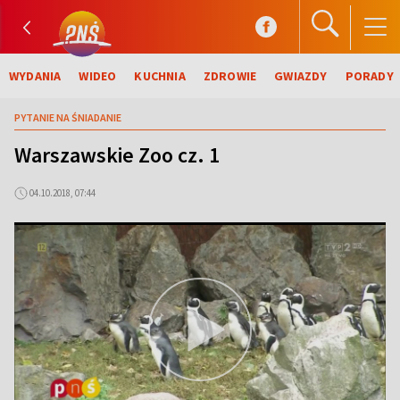
WYDANIA
WIDEO
KUCHNIA
ZDROWIE
GWIAZDY
PORADY
PYTANIE NA ŚNIADANIE
Warszawskie Zoo cz. 1
04.10.2018, 07:44