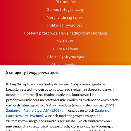
Dla mediów
Serwis fotograficzny
Merchandising (znaki)
Polityka Prywatności
Polityka przeciwdziałania nadużyciom i korupcji
Sklep TVP
Biuro Reklamy
Oferta Dystrybucyjna
Oferta Handlowa
Dostępność
Szanujemy Twoją prywatność
Moje zgody
Kliknij "Akceptuję i przechodzę do serwisu", aby wyrazić zgody na
Procedura zgłoszeń wewnętrznych
korzystanie z technologii automatycznego śledzenia i zbierania danych,
dostęp do informacji na Twoim urządzeniu końcowym i ich
przechowywanie oraz na przetwarzanie Twoich danych osobowych przez
nas, czyli Telewizję Polską S.A. w likwidacji (zwaną dalej również „TVP”),
Zaufanych Partnerów z IAB* (1201 firm)
oraz pozostałych
Zaufanych
Partnerów TVP (93 firm)
, w celach marketingowych (w tym do
zautomatyzowanego dopasowania reklam do Twoich zainteresowań i
mierzenia ich skuteczności) i pozostałych, które wskazujemy poniżej, a