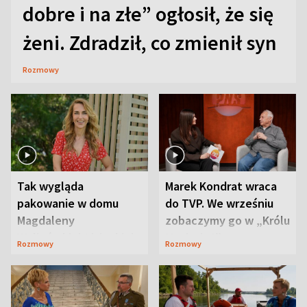
dobre i na złe” ogłosił, że się
żeni. Zdradził, co zmienił syn
Rozmowy
Tak wygląda
Marek Kondrat wraca
pakowanie w domu
do TVP. We wrześniu
Magdaleny
zobaczymy go w „Królu
Waligórskiej-Lisieckiej.
Maciusiu I”
Rozmowy
Rozmowy
Mąż nie odpuszcza