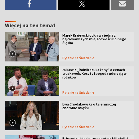
Więcej na ten temat
Marek Krajewski odkrywa jedną z
najciekawszych miejscowości Dolnego
Śląska
Pytanie na Śniadanie
Łukasz z „Rolnik szuka żony” o cenach
truskawek. Koszty i pogoda uderzają w
rolników
Pytanie na Śniadanie
Ewa Chodakowska o tajemniczej
chorobie mięśni
Pytanie na Śniadanie
Biżuteria – idealny prezent na Mikołajki i