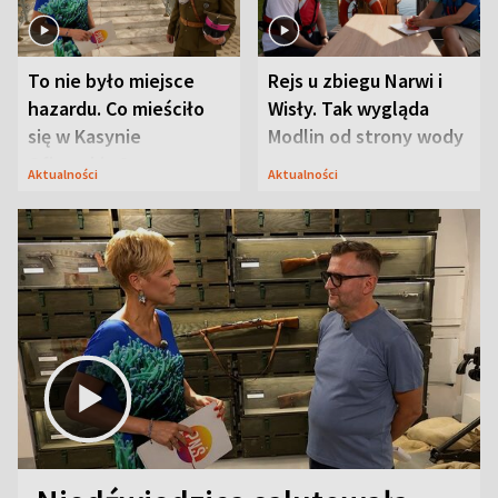
To nie było miejsce
Rejs u zbiegu Narwi i
hazardu. Co mieściło
Wisły. Tak wygląda
się w Kasynie
Modlin od strony wody
Oficerskim?
Aktualności
Aktualności