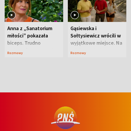
Anna z „Sanatorium
Gąsiewska i
miłości” pokazała
Sołtysiewicz wrócili w
biceps. Trudno
wyjątkowe miejsce. Na
uwierzyć, co przeszła
szlaku czekał
Rozmowy
Rozmowy
wcześniej
niedźwiedź