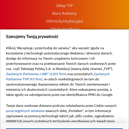
Sklep TVP
Biuro Reklamy
Oferta Dystrybucyjna
Oferta Handlowa
Dostępność
Szanujemy Twoją prywatność
Moje zgody
Kliknij "Akceptuję i przechodzę do serwisu", aby wyrazić zgody na
Procedura zgłoszeń wewnętrznych
korzystanie z technologii automatycznego śledzenia i zbierania danych,
dostęp do informacji na Twoim urządzeniu końcowym i ich
przechowywanie oraz na przetwarzanie Twoich danych osobowych przez
nas, czyli Telewizję Polską S.A. w likwidacji (zwaną dalej również „TVP”),
Zaufanych Partnerów z IAB* (1201 firm)
oraz pozostałych
Zaufanych
Partnerów TVP (93 firm)
, w celach marketingowych (w tym do
zautomatyzowanego dopasowania reklam do Twoich zainteresowań i
mierzenia ich skuteczności) i pozostałych, które wskazujemy poniżej, a
także zgody na udostępnianie przez nas identyfikatora PPID do Google.
Twoje dane osobowe zbierane podczas odwiedzania przez Ciebie naszych
poszczególnych serwisów
zwanych dalej „Portalem”, w tym informacje
zapisywane za pomocą technologii takich jak: pliki cookie, sygnalizatory
WWW lub innych podobnych technologii umożliwiających świadczenie
dopasowanych i bezpiecznych usług, personalizację treści oraz reklam,