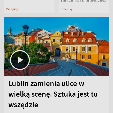
forszmak to prawdziwa
uczta
Przepisy
Przepisy
Lublin zamienia ulice w
wielką scenę. Sztuka jest tu
wszędzie