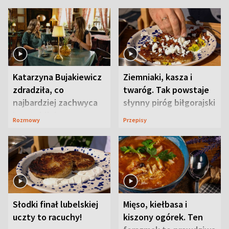
Katarzyna Bujakiewicz
Ziemniaki, kasza i
zdradziła, co
twaróg. Tak powstaje
najbardziej zachwyca
słynny piróg biłgorajski
ją w Lublinie
Rozmowy
Przepisy
Słodki finał lubelskiej
Mięso, kiełbasa i
uczty to racuchy!
kiszony ogórek. Ten