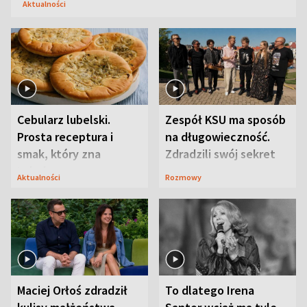
Aktualności
Cebularz lubelski.
Zespół KSU ma sposób
Prosta receptura i
na długowieczność.
smak, który zna
Zdradzili swój sekret
Lubelszczyzna
Aktualności
Rozmowy
Maciej Orłoś zdradził
To dlatego Irena