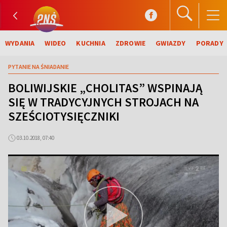
WYDANIA
WIDEO
KUCHNIA
ZDROWIE
GWIAZDY
PORADY
PYTANIE NA ŚNIADANIE
BOLIWIJSKIE „CHOLITAS” WSPINAJĄ
SIĘ W TRADYCYJNYCH STROJACH NA
SZEŚCIOTYSIĘCZNIKI
03.10.2018, 07:40