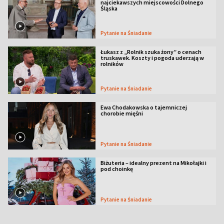
najciekawszych miejscowości Dolnego
Śląska
Pytanie na Śniadanie
Łukasz z „Rolnik szuka żony” o cenach
truskawek. Koszty i pogoda uderzają w
rolników
Pytanie na Śniadanie
Ewa Chodakowska o tajemniczej
chorobie mięśni
Pytanie na Śniadanie
Biżuteria – idealny prezent na Mikołajki i
pod choinkę
Pytanie na Śniadanie