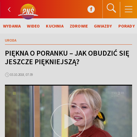
WYDANIA
WIDEO
KUCHNIA
ZDROWIE
GWIAZDY
PORADY
URODA
PIĘKNA O PORANKU – JAK OBUDZIĆ SIĘ
JESZCZE PIĘKNIEJSZĄ?
03.10.2018, 07:39