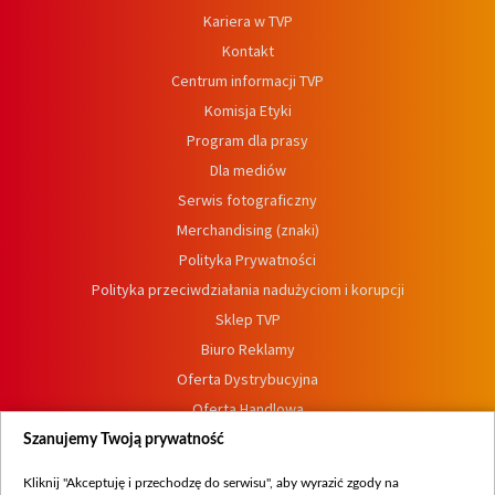
Kariera w TVP
Kontakt
Centrum informacji TVP
Komisja Etyki
Program dla prasy
Dla mediów
Serwis fotograficzny
Merchandising (znaki)
Polityka Prywatności
Polityka przeciwdziałania nadużyciom i korupcji
Sklep TVP
Biuro Reklamy
Oferta Dystrybucyjna
Oferta Handlowa
Dostępność
Szanujemy Twoją prywatność
Moje zgody
Kliknij "Akceptuję i przechodzę do serwisu", aby wyrazić zgody na