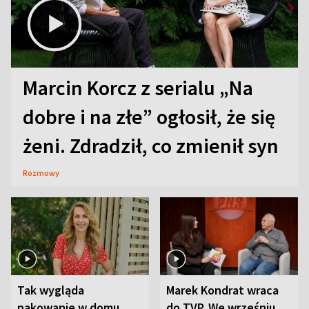
Marcin Korcz z serialu „Na
dobre i na złe” ogłosił, że się
żeni. Zdradził, co zmienił syn
Rozmowy
Tak wygląda
Marek Kondrat wraca
pakowanie w domu
do TVP. We wrześniu