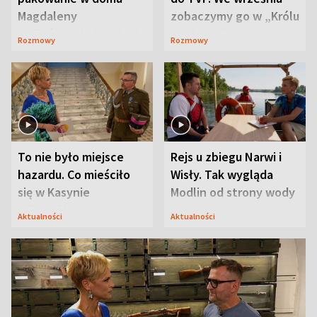
Magdaleny
zobaczymy go w „Królu
Waligórskiej-Lisieckiej.
Maciusiu I”
Rozmowy
Rozmowy
Mąż nie odpuszcza
To nie było miejsce
Rejs u zbiegu Narwi i
hazardu. Co mieściło
Wisły. Tak wygląda
się w Kasynie
Modlin od strony wody
Oficerskim?
Aktualności
Aktualności