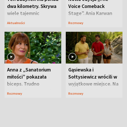
dwa kilometry. Skrywa
Voice Comeback
wiele tajemnic
Stage”. Ania Karwan
zapowiada
Aktualności
Rozmowy
niespodzianki
Anna z „Sanatorium
Gąsiewska i
miłości” pokazała
Sołtysiewicz wrócili w
biceps. Trudno
wyjątkowe miejsce. Na
uwierzyć, co przeszła
szlaku czekał
Rozmowy
Rozmowy
wcześniej
niedźwiedź