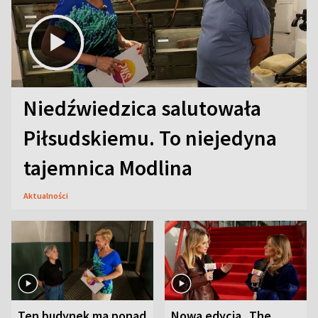
Niedźwiedzica salutowała
Piłsudskiemu. To niejedyna
tajemnica Modlina
Aktualności
Ten budynek ma ponad
Nowa edycja „The