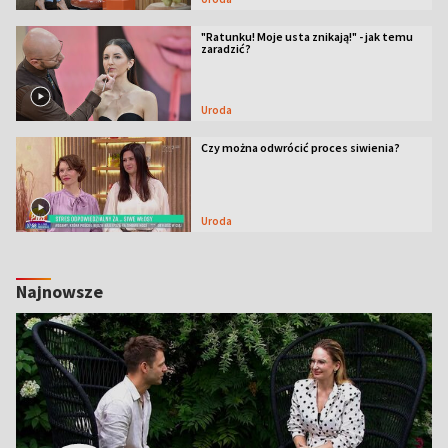
"Ratunku! Moje usta znikają!" - jak temu
zaradzić?
Uroda
Czy można odwrócić proces siwienia?
Uroda
Najnowsze