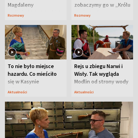
Magdaleny
zobaczymy go w „Królu
Waligórskiej-Lisieckiej.
Maciusiu I”
Rozmowy
Rozmowy
Mąż nie odpuszcza
To nie było miejsce
Rejs u zbiegu Narwi i
hazardu. Co mieściło
Wisły. Tak wygląda
się w Kasynie
Modlin od strony wody
Oficerskim?
Aktualności
Aktualności