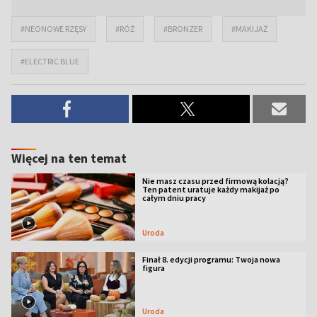
#NEONOWE RZĘSY
#RÓŻ
#BRONZER
#MAKIJAŻ
#ELECTRIC BLUE
Więcej na ten temat
Nie masz czasu przed firmową kolacją?
Ten patent uratuje każdy makijaż po
całym dniu pracy
Uroda
Finał 8. edycji programu: Twoja nowa
figura
Uroda