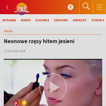
WYDANIA
WIDEO
KUCHNIA
ZDROWIE
GWIAZDY
PORADY
URODA
Neonowe rzęsy hitem jesieni
02.10.2018, 04:38