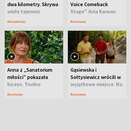
dwa kilometry. Skrywa
Voice Comeback
wiele tajemnic
Stage”. Ania Karwan
zapowiada
Aktualności
Rozmowy
niespodzianki
Anna z „Sanatorium
Gąsiewska i
miłości” pokazała
Sołtysiewicz wrócili w
biceps. Trudno
wyjątkowe miejsce. Na
uwierzyć, co przeszła
szlaku czekał
Rozmowy
Rozmowy
wcześniej
niedźwiedź