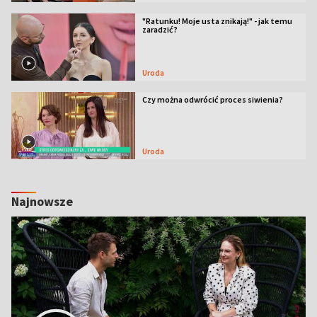
"Ratunku! Moje usta znikają!" - jak temu
zaradzić?
Uroda
Czy można odwrócić proces siwienia?
Uroda
Najnowsze