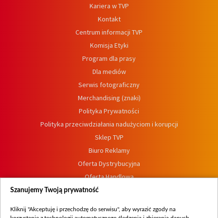
Kariera w TVP
Kontakt
Centrum informacji TVP
Komisja Etyki
Program dla prasy
Dla mediów
Serwis fotograficzny
Merchandising (znaki)
Polityka Prywatności
Polityka przeciwdziałania nadużyciom i korupcji
Sklep TVP
Biuro Reklamy
Oferta Dystrybucyjna
Oferta Handlowa
Dostępność
Szanujemy Twoją prywatność
Moje zgody
Kliknij "Akceptuję i przechodzę do serwisu", aby wyrazić zgody na
Procedura zgłoszeń wewnętrznych