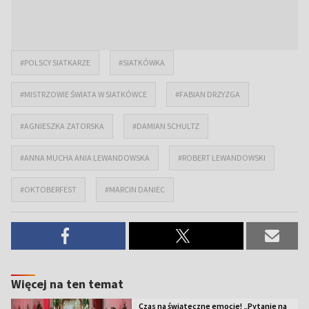
#POLSCY SIATKARZE
#SIATKÓWKA
#MISTRZOWIE ŚWIATA W SIATKÓWCE
#FABIAN DRZYZGA
#AGNIESZKA ZATORSKA
#DAMIAN SCHULTZ
#ANNA MUCHA ANIA LEWANDOWSKA
#ROBERT LEWANDOWSKI
#OKTOBERFEST
#MARCIN DANIEC
Więcej na ten temat
Czas na świąteczne emocje! „Pytanie na