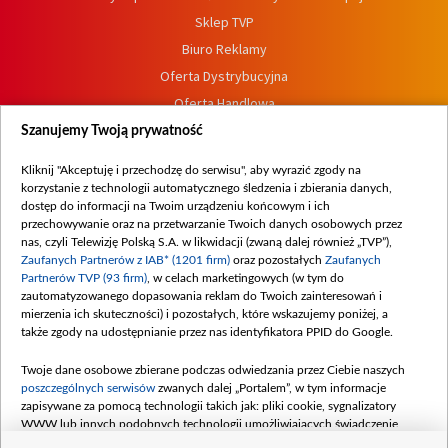
Sklep TVP
Biuro Reklamy
Oferta Dystrybucyjna
Oferta Handlowa
Dostępność
Szanujemy Twoją prywatność
Moje zgody
Kliknij "Akceptuję i przechodzę do serwisu", aby wyrazić zgody na
Procedura zgłoszeń wewnętrznych
korzystanie z technologii automatycznego śledzenia i zbierania danych,
dostęp do informacji na Twoim urządzeniu końcowym i ich
przechowywanie oraz na przetwarzanie Twoich danych osobowych przez
nas, czyli Telewizję Polską S.A. w likwidacji (zwaną dalej również „TVP”),
Zaufanych Partnerów z IAB* (1201 firm)
oraz pozostałych
Zaufanych
Partnerów TVP (93 firm)
, w celach marketingowych (w tym do
zautomatyzowanego dopasowania reklam do Twoich zainteresowań i
mierzenia ich skuteczności) i pozostałych, które wskazujemy poniżej, a
także zgody na udostępnianie przez nas identyfikatora PPID do Google.
Twoje dane osobowe zbierane podczas odwiedzania przez Ciebie naszych
poszczególnych serwisów
zwanych dalej „Portalem”, w tym informacje
zapisywane za pomocą technologii takich jak: pliki cookie, sygnalizatory
WWW lub innych podobnych technologii umożliwiających świadczenie
dopasowanych i bezpiecznych usług, personalizację treści oraz reklam,