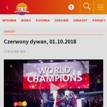
WYDANIA
WIDEO
KUCHNIA
ZDROWIE
GWIAZDY
PORADY
GWIAZDY
Czerwony dywan, 01.10.2018
01.10.2018, 06:01