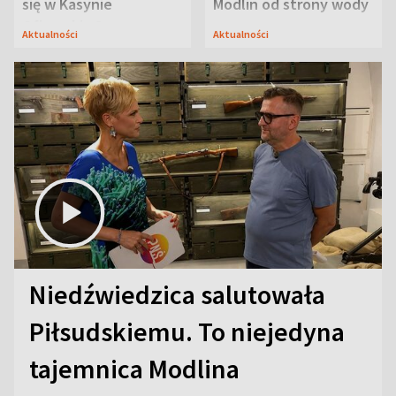
się w Kasynie
Modlin od strony wody
Oficerskim?
Aktualności
Aktualności
Niedźwiedzica salutowała
Piłsudskiemu. To niejedyna
tajemnica Modlina