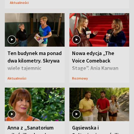
Aktualności
Ten budynek ma ponad
Nowa edycja „The
dwa kilometry. Skrywa
Voice Comeback
wiele tajemnic
Stage”. Ania Karwan
zapowiada
Aktualności
Rozmowy
niespodzianki
Anna z „Sanatorium
Gąsiewska i