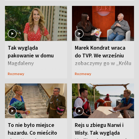
Tak wygląda
Marek Kondrat wraca
pakowanie w domu
do TVP. We wrześniu
Magdaleny
zobaczymy go w „Królu
Waligórskiej-Lisieckiej.
Maciusiu I”
Rozmowy
Rozmowy
Mąż nie odpuszcza
To nie było miejsce
Rejs u zbiegu Narwi i
hazardu. Co mieściło
Wisły. Tak wygląda