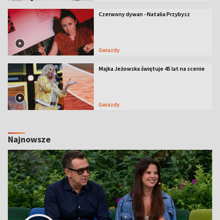
Czerwony dywan - Natalia Przybysz
Gwiazdy
Majka Jeżowska świętuje 45 lat na scenie
Gwiazdy
Najnowsze