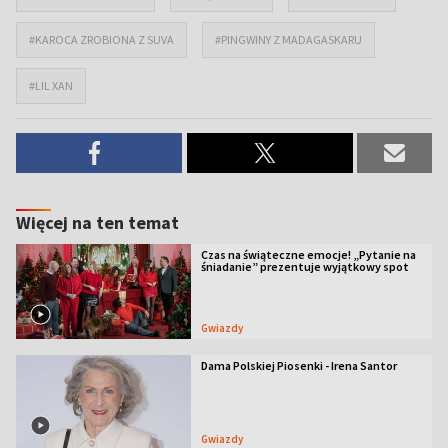
#KAROCA ZROBIONA Z SUVA
#PINGWINY Z MADAGASKARU
#LIL XAN
Więcej na ten temat
Czas na świąteczne emocje! „Pytanie na
śniadanie” prezentuje wyjątkowy spot
Gwiazdy
Dama Polskiej Piosenki - Irena Santor
Gwiazdy