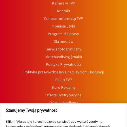
Kariera w TVP
Kontakt
Centrum informacji TVP
Komisja Etyki
Program dla prasy
Dla mediów
Serwis fotograficzny
Merchandising (znaki)
Polityka Prywatności
Polityka przeciwdziałania nadużyciom i korupcji
Sklep TVP
Biuro Reklamy
Oferta Dystrybucyjna
Oferta Handlowa
Dostępność
Szanujemy Twoją prywatność
Moje zgody
Kliknij "Akceptuję i przechodzę do serwisu", aby wyrazić zgody na
Procedura zgłoszeń wewnętrznych
korzystanie z technologii automatycznego śledzenia i zbierania danych,