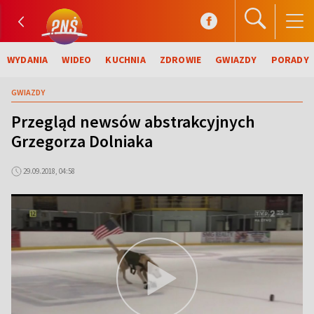
WYDANIA
WIDEO
KUCHNIA
ZDROWIE
GWIAZDY
PORADY
GWIAZDY
Przegląd newsów abstrakcyjnych
Grzegorza Dolniaka
29.09.2018, 04:58