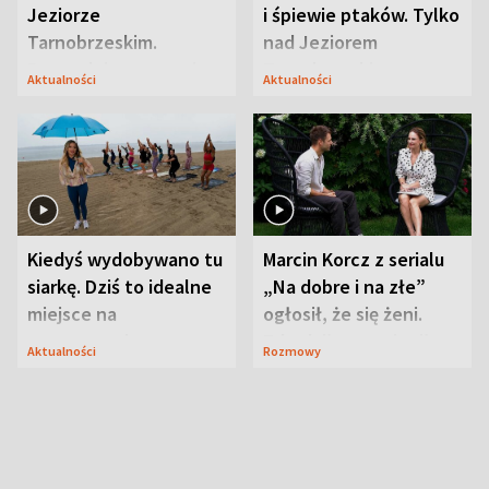
Jeziorze
i śpiewie ptaków. Tylko
Tarnobrzeskim.
nad Jeziorem
Przyrodnicy zwracają
Tarnobrzeskim
Aktualności
Aktualności
uwagę na coś jeszcze
Kiedyś wydobywano tu
Marcin Korcz z serialu
siarkę. Dziś to idealne
„Na dobre i na złe”
miejsce na
ogłosił, że się żeni.
wypoczynek
Zdradził, co zmienił
Aktualności
Rozmowy
syn