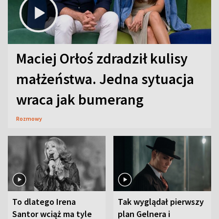
Maciej Orłoś zdradził kulisy
małżeństwa. Jedna sytuacja
wraca jak bumerang
Rozmowy
To dlatego Irena
Tak wyglądał pierwszy
Santor wciąż ma tyle
plan Gelnera i