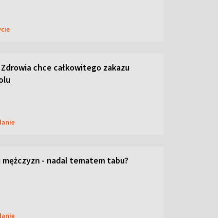
ycie
 Zdrowia chce całkowitego zakazu
olu
danie
 mężczyzn - nadal tematem tabu?
danie