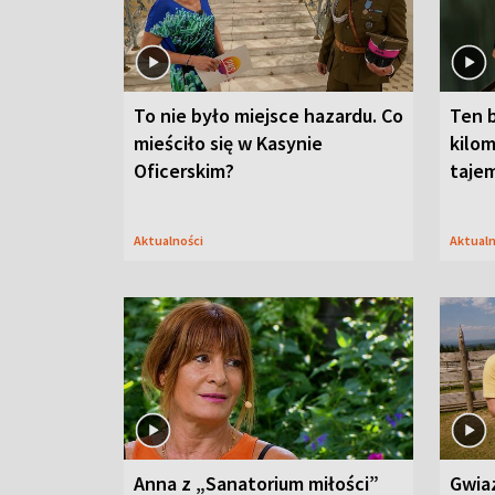
To nie było miejsce hazardu. Co
Ten 
mieściło się w Kasynie
kilom
Oficerskim?
taje
Aktualności
Aktual
Anna z „Sanatorium miłości”
Gwia