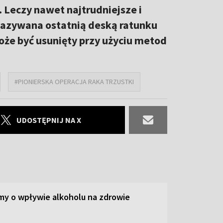
 Leczy nawet najtrudniejsze i
nazywana ostatnią deską ratunku
oże być usunięty przy użyciu metod
#PIONIERSKA OPERACJA RAKA TRZUSTKI
UDOSTĘPNIJ NA X
y o wpływie alkoholu na zdrowie