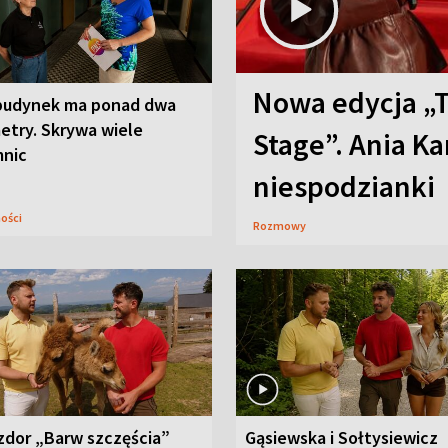
Nowa edycja „
budynek ma ponad dwa
etry. Skrywa wiele
Stage”. Ania K
mnic
niespodzianki
ności
Rozmowy
zdor „Barw szczęścia”
Gąsiewska i Sołtysiewicz