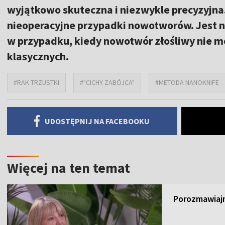
wyjątkowo skuteczna i niezwykle precyzyjna.
nieoperacyjne przypadki nowotworów. Jest 
w przypadku, kiedy nowotwór złośliwy nie m
klasycznych.
#RAK TRZUSTKI
#"CICHY ZABÓJCA"
#METODA NANOKNIFE
UDOSTĘPNIJ NA FACEBOOKU
Więcej na ten temat
Porozmawiajm