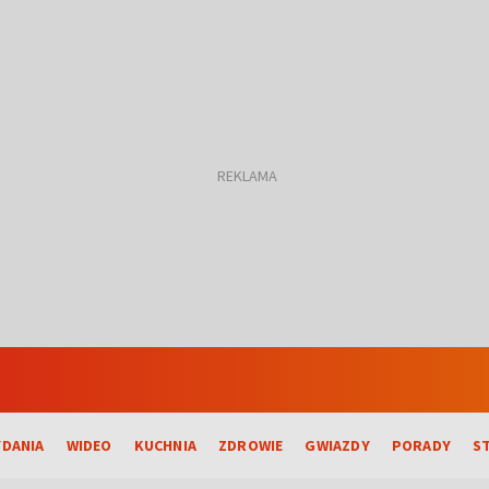
DANIA
WIDEO
KUCHNIA
ZDROWIE
GWIAZDY
PORADY
S