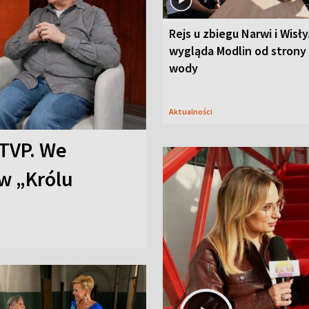
Rejs u zbiegu Narwi i Wisły
wygląda Modlin od strony
wody
Aktualności
TVP. We
w „Królu