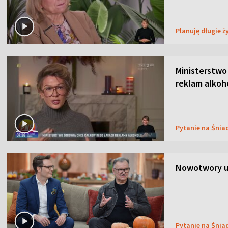
Planuję długie ż
Ministerstwo
reklam alkoh
Pytanie na Śnia
Nowotwory u
Pytanie na Śnia