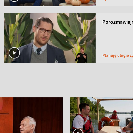
Porozmawiaj
Planuję długie ż