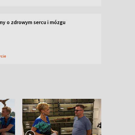
my o zdrowym sercu i mózgu
ycie