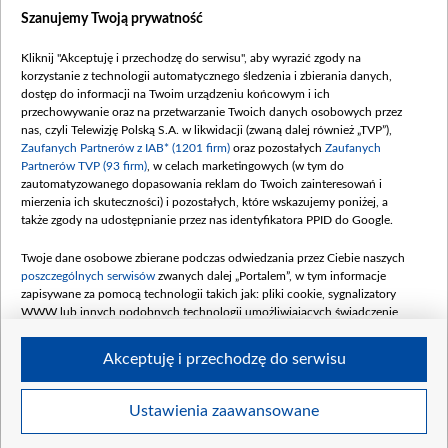
Dostępność
Szanujemy Twoją prywatność
Moje zgody
Kliknij "Akceptuję i przechodzę do serwisu", aby wyrazić zgody na
Procedura zgłoszeń wewnętrznych
korzystanie z technologii automatycznego śledzenia i zbierania danych,
dostęp do informacji na Twoim urządzeniu końcowym i ich
przechowywanie oraz na przetwarzanie Twoich danych osobowych przez
nas, czyli Telewizję Polską S.A. w likwidacji (zwaną dalej również „TVP”),
Zaufanych Partnerów z IAB* (1201 firm)
oraz pozostałych
Zaufanych
Partnerów TVP (93 firm)
, w celach marketingowych (w tym do
zautomatyzowanego dopasowania reklam do Twoich zainteresowań i
mierzenia ich skuteczności) i pozostałych, które wskazujemy poniżej, a
także zgody na udostępnianie przez nas identyfikatora PPID do Google.
Twoje dane osobowe zbierane podczas odwiedzania przez Ciebie naszych
poszczególnych serwisów
zwanych dalej „Portalem”, w tym informacje
zapisywane za pomocą technologii takich jak: pliki cookie, sygnalizatory
WWW lub innych podobnych technologii umożliwiających świadczenie
dopasowanych i bezpiecznych usług, personalizację treści oraz reklam,
udostępnianie funkcji mediów społecznościowych oraz analizowanie ruchu
Akceptuję i przechodzę do serwisu
w Internecie.
Twoje dane osobowe zbierane podczas odwiedzania przez Ciebie
Ustawienia zaawansowane
poszczególnych serwisów
na Portalu, takie jak adresy IP, identyfikatory
© 2026 Telewizja Polska S. A. w likwidacji
Twoich urządzeń końcowych i identyfikatory plików cookie, informacje o