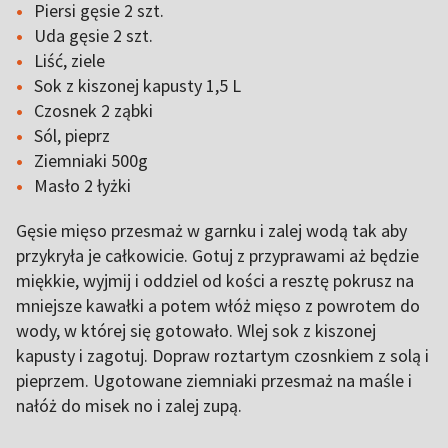
Piersi gęsie 2 szt.
Uda gęsie 2 szt.
Liść, ziele
Sok z kiszonej kapusty 1,5 L
Czosnek 2 ząbki
Sól, pieprz
Ziemniaki 500g
Masło 2 łyżki
Gęsie mięso przesmaż w garnku i zalej wodą tak aby
przykryła je całkowicie. Gotuj z przyprawami aż będzie
miękkie, wyjmij i oddziel od kości a resztę pokrusz na
mniejsze kawałki a potem włóż mięso z powrotem do
wody, w której się gotowało. Wlej sok z kiszonej
kapusty i zagotuj. Dopraw roztartym czosnkiem z solą i
pieprzem. Ugotowane ziemniaki przesmaż na maśle i
nałóż do misek no i zalej zupą.