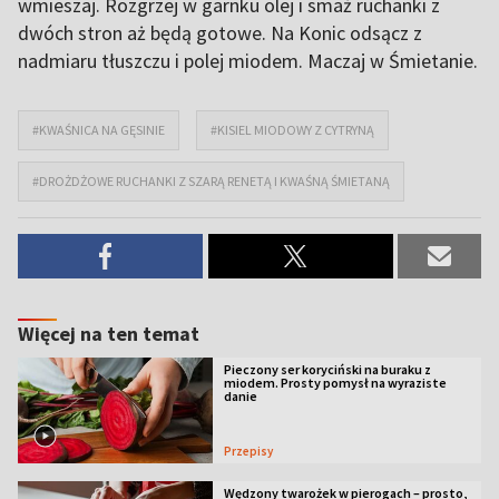
wmieszaj. Rozgrzej w garnku olej i smaż ruchanki z
dwóch stron aż będą gotowe. Na Konic odsącz z
nadmiaru tłuszczu i polej miodem. Maczaj w Śmietanie.
#KWAŚNICA NA GĘSINIE
#KISIEL MIODOWY Z CYTRYNĄ
#DROŻDŻOWE RUCHANKI Z SZARĄ RENETĄ I KWAŚNĄ ŚMIETANĄ
Więcej na ten temat
Pieczony ser koryciński na buraku z
miodem. Prosty pomysł na wyraziste
danie
Przepisy
Wędzony twarożek w pierogach – prosto,