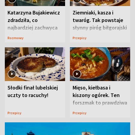
Katarzyna Bujakiewicz
Ziemniaki, kasza i
zdradziła, co
twaróg. Tak powstaje
najbardziej zachwyca
słynny piróg biłgorajski
ją w Lublinie
Rozmowy
Przepisy
Słodki finał lubelskiej
Mięso, kiełbasa i
uczty to racuchy!
kiszony ogórek. Ten
forszmak to prawdziwa
uczta
Przepisy
Przepisy