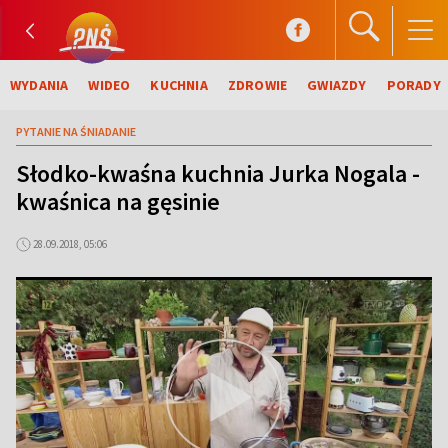
WYDANIA
WIDEO
KUCHNIA
ZDROWIE
GWIAZDY
PORADY
PYTANIE NA ŚNIADANIE
Słodko-kwaśna kuchnia Jurka Nogala -
kwaśnica na gęsinie
28.09.2018, 05:06