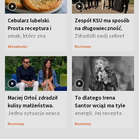
Cebularz lubelski.
Zespół KSU ma sposób
Prosta receptura i
na długowieczność.
smak, który zna
Zdradzili swój sekret
Lubelszczyzna
Aktualności
Rozmowy
Maciej Orłoś zdradził
To dlatego Irena
kulisy małżeństwa.
Santor wciąż ma tyle
Jedna sytuacja wraca
energii. Jej recepta
jak bumerang
jest zaskakująco
Rozmowy
Rozmowy
prosta