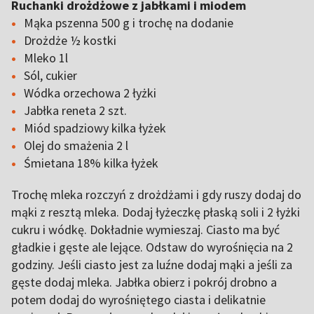
Ruchanki drożdżowe z jabłkami i miodem
Mąka pszenna 500 g i trochę na dodanie
Drożdże ½ kostki
Mleko 1l
Sól, cukier
Wódka orzechowa 2 łyżki
Jabłka reneta 2 szt.
Miód spadziowy kilka łyżek
Olej do smażenia 2 l
Śmietana 18% kilka łyżek
Trochę mleka rozczyń z drożdżami i gdy ruszy dodaj do
mąki z resztą mleka. Dodaj łyżeczkę płaską soli i 2 łyżki
cukru i wódkę. Dokładnie wymieszaj. Ciasto ma być
gładkie i gęste ale lejące. Odstaw do wyrośnięcia na 2
godziny. Jeśli ciasto jest za luźne dodaj mąki a jeśli za
gęste dodaj mleka. Jabłka obierz i pokrój drobno a
potem dodaj do wyrośniętego ciasta i delikatnie