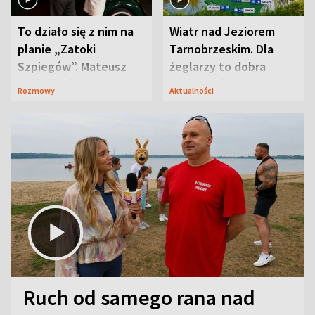
To działo się z nim na
Wiatr nad Jeziorem
planie „Zatoki
Tarnobrzeskim. Dla
Szpiegów”. Mateusz
żeglarzy to dobra
Janicki odsłonił
wiadomość
Rozmowy
Aktualności
aktorski sekret
Ruch od samego rana nad