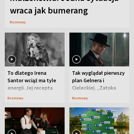
wraca jak bumerang
Rozmowy
To dlatego Irena
Tak wyglądał pierwszy
Santor wciąż ma tyle
plan Gelnera i
energii. Jej recepta
Cieleckiej. „Zatoka
jest zaskakująco
szpiegów” od razu ich
Rozmowy
Rozmowy
prosta
zaskoczyła