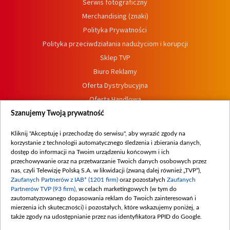
Serwis fotograficzny
Merchandising (znaki)
Polityka Prywatności
Polityka przeciwdziałania nadużyciom i korupcji
Sklep TVP
Biuro Reklamy
Oferta Dystrybucyjna
Oferta Handlowa
Dostępność
Szanujemy Twoją prywatność
Moje zgody
Kliknij "Akceptuję i przechodzę do serwisu", aby wyrazić zgody na
Procedura zgłoszeń wewnętrznych
korzystanie z technologii automatycznego śledzenia i zbierania danych,
dostęp do informacji na Twoim urządzeniu końcowym i ich
przechowywanie oraz na przetwarzanie Twoich danych osobowych przez
nas, czyli Telewizję Polską S.A. w likwidacji (zwaną dalej również „TVP”),
Zaufanych Partnerów z IAB* (1201 firm)
oraz pozostałych
Zaufanych
Partnerów TVP (93 firm)
, w celach marketingowych (w tym do
zautomatyzowanego dopasowania reklam do Twoich zainteresowań i
mierzenia ich skuteczności) i pozostałych, które wskazujemy poniżej, a
także zgody na udostępnianie przez nas identyfikatora PPID do Google.