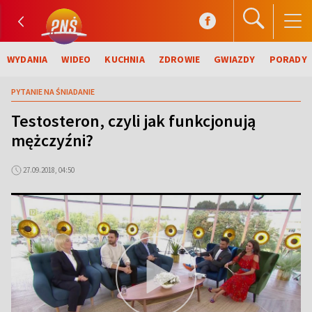
WYDANIA
WIDEO
KUCHNIA
ZDROWIE
GWIAZDY
PORADY
PYTANIE NA ŚNIADANIE
Testosteron, czyli jak funkcjonują
mężczyźni?
27.09.2018, 04:50