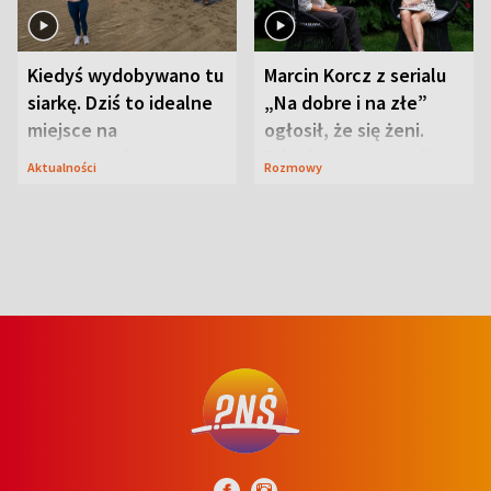
Kiedyś wydobywano tu
Marcin Korcz z serialu
siarkę. Dziś to idealne
„Na dobre i na złe”
miejsce na
ogłosił, że się żeni.
wypoczynek
Zdradził, co zmienił
Aktualności
Rozmowy
syn