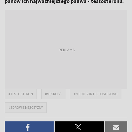
panów ich najważniejszego paliwa - testosteronu.
#TESTOSTERON
#MĘSKOŚĆ
#NIEDOBÓR TESTOSTERONU
#ZDROWIE MĘŻCZYZNY