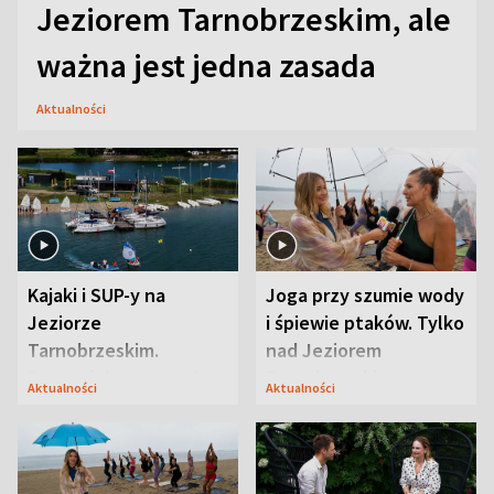
Jeziorem Tarnobrzeskim, ale
ważna jest jedna zasada
Aktualności
Kajaki i SUP-y na
Joga przy szumie wody
Jeziorze
i śpiewie ptaków. Tylko
Tarnobrzeskim.
nad Jeziorem
Przyrodnicy zwracają
Tarnobrzeskim
Aktualności
Aktualności
uwagę na coś jeszcze