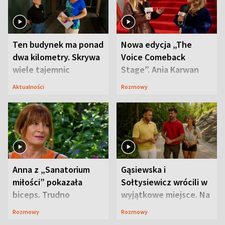
Ten budynek ma ponad
Nowa edycja „The
dwa kilometry. Skrywa
Voice Comeback
wiele tajemnic
Stage”. Ania Karwan
zapowiada
Aktualności
Rozmowy
niespodzianki
Anna z „Sanatorium
Gąsiewska i
miłości” pokazała
Sołtysiewicz wrócili w
biceps. Trudno
wyjątkowe miejsce. Na
uwierzyć, co przeszła
szlaku czekał
Rozmowy
Rozmowy
wcześniej
niedźwiedź