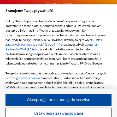
Oferta Handlowa
Dostępność
Szanujemy Twoją prywatność
Moje zgody
Kliknij "Akceptuję i przechodzę do serwisu", aby wyrazić zgody na
Procedura zgłoszeń wewnętrznych
korzystanie z technologii automatycznego śledzenia i zbierania danych,
dostęp do informacji na Twoim urządzeniu końcowym i ich
przechowywanie oraz na przetwarzanie Twoich danych osobowych przez
nas, czyli Telewizję Polską S.A. w likwidacji (zwaną dalej również „TVP”),
Zaufanych Partnerów z IAB* (1201 firm)
oraz pozostałych
Zaufanych
Partnerów TVP (93 firm)
, w celach marketingowych (w tym do
zautomatyzowanego dopasowania reklam do Twoich zainteresowań i
mierzenia ich skuteczności) i pozostałych, które wskazujemy poniżej, a
także zgody na udostępnianie przez nas identyfikatora PPID do Google.
Twoje dane osobowe zbierane podczas odwiedzania przez Ciebie naszych
poszczególnych serwisów
zwanych dalej „Portalem”, w tym informacje
zapisywane za pomocą technologii takich jak: pliki cookie, sygnalizatory
WWW lub innych podobnych technologii umożliwiających świadczenie
dopasowanych i bezpiecznych usług, personalizację treści oraz reklam,
udostępnianie funkcji mediów społecznościowych oraz analizowanie ruchu
Akceptuję i przechodzę do serwisu
w Internecie.
Twoje dane osobowe zbierane podczas odwiedzania przez Ciebie
Ustawienia zaawansowane
poszczególnych serwisów
na Portalu, takie jak adresy IP, identyfikatory