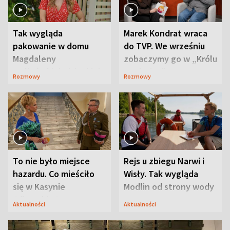
Tak wygląda
Marek Kondrat wraca
pakowanie w domu
do TVP. We wrześniu
Magdaleny
zobaczymy go w „Królu
Waligórskiej-Lisieckiej.
Maciusiu I”
Rozmowy
Rozmowy
Mąż nie odpuszcza
To nie było miejsce
Rejs u zbiegu Narwi i
hazardu. Co mieściło
Wisły. Tak wygląda
się w Kasynie
Modlin od strony wody
Oficerskim?
Aktualności
Aktualności