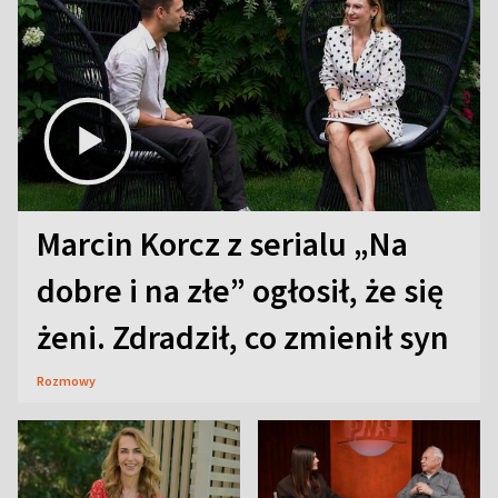
Marcin Korcz z serialu „Na
dobre i na złe” ogłosił, że się
żeni. Zdradził, co zmienił syn
Rozmowy