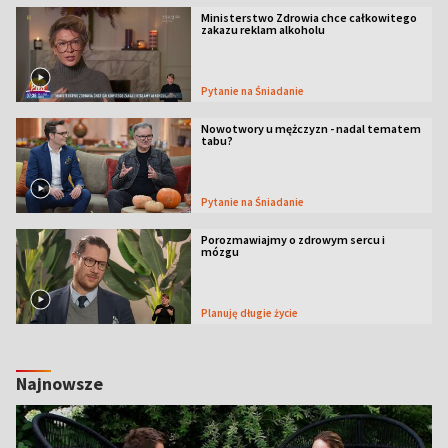
Ministerstwo Zdrowia chce całkowitego
zakazu reklam alkoholu
Pytanie na Śniadanie
Nowotwory u mężczyzn - nadal tematem
tabu?
Pytanie na Śniadanie
Porozmawiajmy o zdrowym sercu i
mózgu
Planuję długie życie
Najnowsze