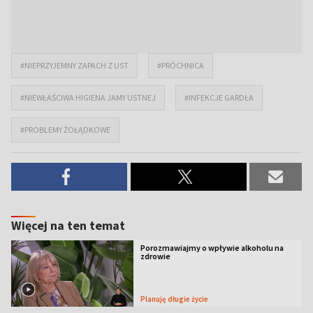
#NIEPRZYJEMNY ZAPACH Z UST
#PRÓCHNICA
#NIEWŁAŚCIWA HIGIENA JAMY USTNEJ
#INFEKCJE GARDŁA
#PROBLEMY ŻOŁĄDKOWE
Więcej na ten temat
Porozmawiajmy o wpływie alkoholu na
zdrowie
Planuję długie życie