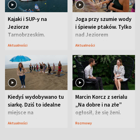
Kajaki i SUP-y na
Joga przy szumie wody
Jeziorze
i śpiewie ptaków. Tylko
Tarnobrzeskim.
nad Jeziorem
Przyrodnicy zwracają
Tarnobrzeskim
Aktualności
Aktualności
uwagę na coś jeszcze
Kiedyś wydobywano tu
Marcin Korcz z serialu
siarkę. Dziś to idealne
„Na dobre i na złe”
miejsce na
ogłosił, że się żeni.
wypoczynek
Zdradził, co zmienił
Aktualności
Rozmowy
syn