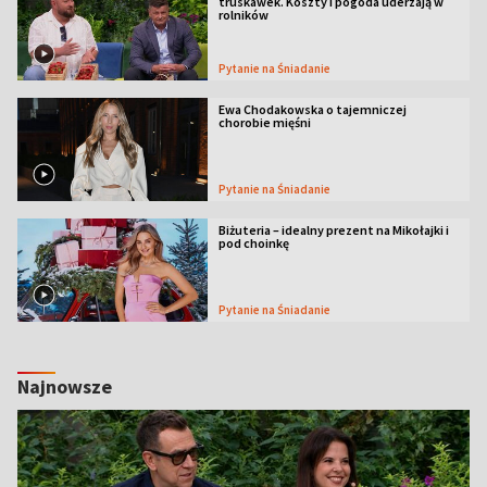
truskawek. Koszty i pogoda uderzają w
rolników
Pytanie na Śniadanie
Ewa Chodakowska o tajemniczej
chorobie mięśni
Pytanie na Śniadanie
Biżuteria – idealny prezent na Mikołajki i
pod choinkę
Pytanie na Śniadanie
Najnowsze