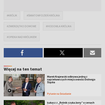
#KRÓLIK
#ŚWIATOWY DZIEŃ KRÓLIKA
#ZWIERZĄTKO DOMOWE
#HODOWLA KRÓLIKA
#OPIEKA NAD KRÓLIKIEM
Więcej na ten temat
Marek Krajewski odkrywa jedną z
najciekawszych miejscowości Dolnego
Śląska
Pytanie na Śniadanie
Łukasz z „Rolnik szuka żony” o cenach