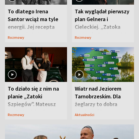
To dlatego Irena
Tak wyglądał pierwszy
Santor wciąż ma tyle
plan Gelnera i
energii. Jej recepta
Cieleckiej. „Zatoka
jest zaskakująco
szpiegów” od razu ich
Rozmowy
Rozmowy
prosta
zaskoczyła
To działo się z nim na
Wiatr nad Jeziorem
planie „Zatoki
Tarnobrzeskim. Dla
Szpiegów”. Mateusz
żeglarzy to dobra
Janicki odsłonił
wiadomość
Rozmowy
Aktualności
aktorski sekret