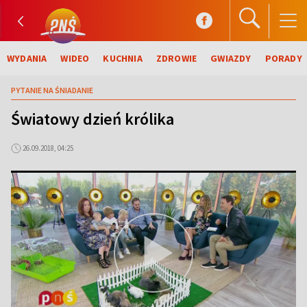
WYDANIA
WIDEO
KUCHNIA
ZDROWIE
GWIAZDY
PORADY
PYTANIE NA ŚNIADANIE
Światowy dzień królika
26.09.2018, 04:25