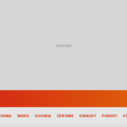
DANIA
WIDEO
KUCHNIA
ZDROWIE
GWIAZDY
PORADY
S