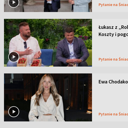
Pytanie na Śnia
Łukasz z „Ro
Koszty i pog
Pytanie na Śnia
Ewa Chodakow
Pytanie na Śnia