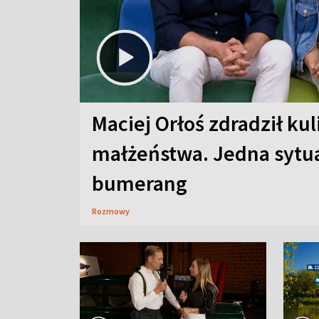
Maciej Orłoś zdradził kul
małżeństwa. Jedna sytua
bumerang
Rozmowy