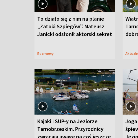
To działo się z nim na planie
Wiat
„Zatoki Szpiegów”. Mateusz
Tarno
Janicki odsłonił aktorski sekret
dobr
Rozmowy
Aktual
Kajaki i SUP-y na Jeziorze
Joga 
Tarnobrzeskim. Przyrodnicy
śpiew
zwracają uwagę na coś jeszcze
Jezi