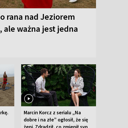
o rana nad Jeziorem
 ale ważna jest jedna
rkę.
Marcin Korcz z serialu „Na
dobre i na złe” ogłosił, że się
żeni. Zdradził, co zmienił syn