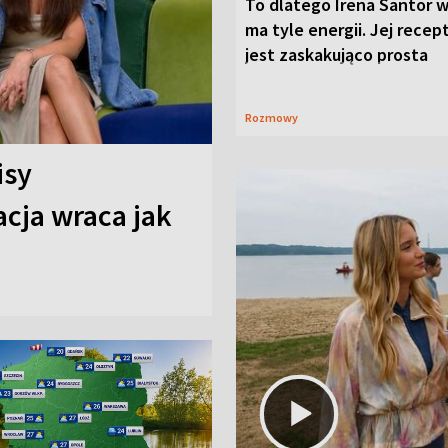
To dlatego Irena Santor w
ma tyle energii. Jej recep
jest zaskakująco prosta
Rozmowy
isy
cja wraca jak