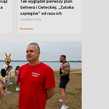
ciąż
Tak wyglądał pierwszy plan
ta
Gelnera i Cieleckiej. „Zatoka
szpiegów” od razu ich
zaskoczyła
Rozmowy