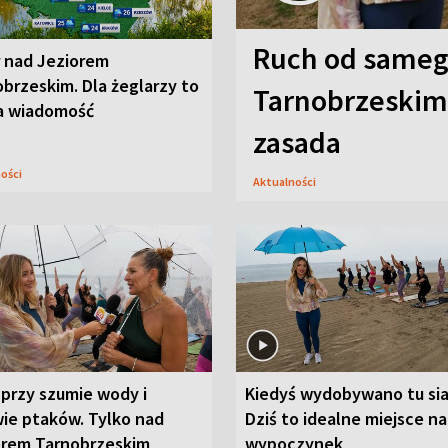
Ruch od sameg
r nad Jeziorem
brzeskim. Dla żeglarzy to
Tarnobrzeskim,
a wiadomość
zasada
ności
Aktualności
przy szumie wody i
Kiedyś wydobywano tu sia
ie ptaków. Tylko nad
Dziś to idealne miejsce na
orem Tarnobrzeskim
wypoczynek