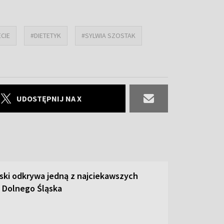
CIE
#DIETETYK
#SYLWIA SZOSTAK
UDOSTĘPNIJ NA X
ski odkrywa jedną z najciekawszych
 Dolnego Śląska