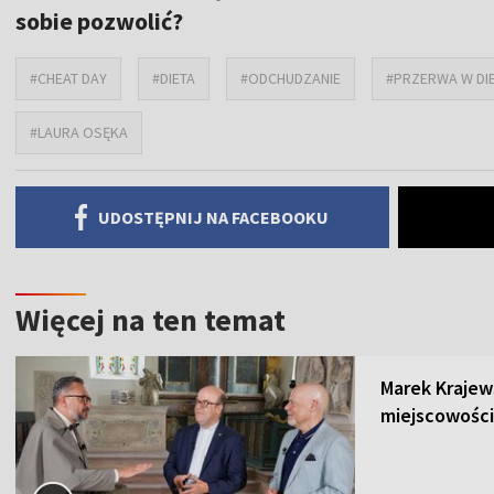
sobie pozwolić?
#CHEAT DAY
#DIETA
#ODCHUDZANIE
#PRZERWA W DIE
#LAURA OSĘKA
UDOSTĘPNIJ NA FACEBOOKU
Więcej na ten temat
Marek Krajew
miejscowości