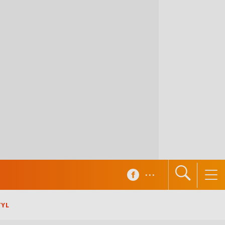
...
TYL