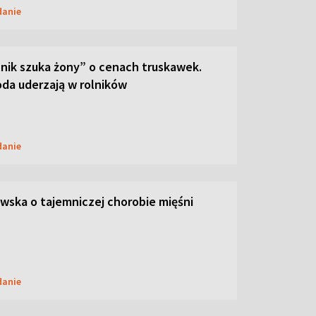
danie
lnik szuka żony” o cenach truskawek.
oda uderzają w rolników
danie
ska o tajemniczej chorobie mięśni
danie