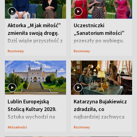
Aktorka „M jak miłość”
Uczestniczki
zmieniła swoją drogę.
„Sanatorium miłości”
Dziś wiąże przyszłość z
przeszły po wybiegu.
neurobiologią
Te stylizacje
Rozmowy
Rozmowy
przyciągały wzrok
Lublin Europejską
Katarzyna Bujakiewicz
Stolicą Kultury 2029.
zdradziła, co
Sztuka wychodzi na
najbardziej zachwyca
ulice
ją w Lublinie
Aktualności
Rozmowy