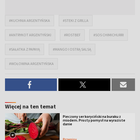
#KUCHNIA ARGENTYŃSKA
#STEKI Z GRILLA
#ANTRYKOT ARGENTYŃSKI
#ROSTBEF
#SOS CHIMICHURRI
#SAŁATKA Z PAPAYĄ
#MANGO I OSTRĄ SALSĄ
#WOŁOWINA ARGENTYŃSKA
Więcej na ten temat
Pieczony ser koryciński na buraku z
miodem. Prosty pomysł na wyraziste
danie
Przepisy