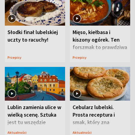
Słodki finał lubelskiej
Mięso, kiełbasa i
uczty to racuchy!
kiszony ogórek. Ten
forszmak to prawdziwa
uczta
Przepisy
Przepisy
Lublin zamienia ulice w
Cebularz lubelski.
wielką scenę. Sztuka
Prosta receptura i
jest tu wszędzie
smak, który zna
Lubelszczyzna
Aktualności
Aktualności