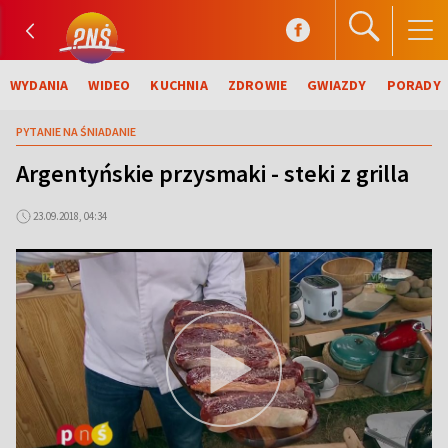
WYDANIA
WIDEO
KUCHNIA
ZDROWIE
GWIAZDY
PORADY
PYTANIE NA ŚNIADANIE
Argentyńskie przysmaki - steki z grilla
23.09.2018, 04:34