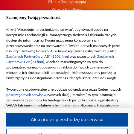
Oferta Dystrybucyjna
Oferta Handlowa
Dostępność
Szanujemy Twoją prywatność
Moje zgody
Kliknij "Akceptuję i przechodzę do serwisu", aby wyrazić zgody na
Procedura zgłoszeń wewnętrznych
korzystanie z technologii automatycznego śledzenia i zbierania danych,
dostęp do informacji na Twoim urządzeniu końcowym i ich
przechowywanie oraz na przetwarzanie Twoich danych osobowych przez
nas, czyli Telewizję Polską S.A. w likwidacji (zwaną dalej również „TVP”),
Zaufanych Partnerów z IAB* (1201 firm)
oraz pozostałych
Zaufanych
Partnerów TVP (93 firm)
, w celach marketingowych (w tym do
zautomatyzowanego dopasowania reklam do Twoich zainteresowań i
mierzenia ich skuteczności) i pozostałych, które wskazujemy poniżej, a
także zgody na udostępnianie przez nas identyfikatora PPID do Google.
Twoje dane osobowe zbierane podczas odwiedzania przez Ciebie naszych
poszczególnych serwisów
zwanych dalej „Portalem”, w tym informacje
zapisywane za pomocą technologii takich jak: pliki cookie, sygnalizatory
WWW lub innych podobnych technologii umożliwiających świadczenie
dopasowanych i bezpiecznych usług, personalizację treści oraz reklam,
udostępnianie funkcji mediów społecznościowych oraz analizowanie ruchu
Akceptuję i przechodzę do serwisu
w Internecie.
Twoje dane osobowe zbierane podczas odwiedzania przez Ciebie