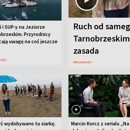
Ruch od sameg
i i SUP-y na Jeziorze
obrzeskim. Przyrodnicy
Tarnobrzeskim,
cają uwagę na coś jeszcze
zasada
ności
Aktualności
yś wydobywano tu siarkę.
Marcin Korcz z serialu „Na