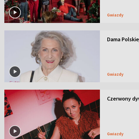
Gwiazdy
Dama Polskiej
Gwiazdy
Czerwony dyw
Gwiazdy