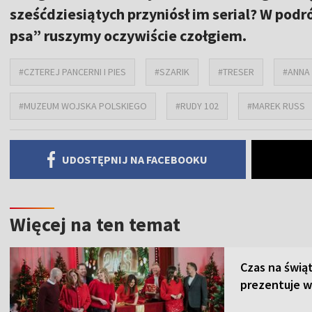
sześćdziesiątych przyniósł im serial? W podr
psa” ruszymy oczywiście czołgiem.
#CZTEREJ PANCERNI I PIES
#SZARIK
#TRESER
#ANNA
#MUZEUM WOJSKA POLSKIEGO
#RUDY 102
#MAREK RUSS
UDOSTĘPNIJ NA FACEBOOKU
Więcej na ten temat
Czas na świą
prezentuje w