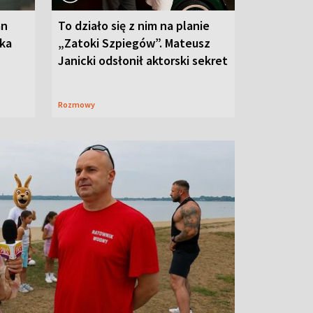
an
To działo się z nim na planie
oka
„Zatoki Szpiegów”. Mateusz
Janicki odsłonił aktorski sekret
Rozmowy