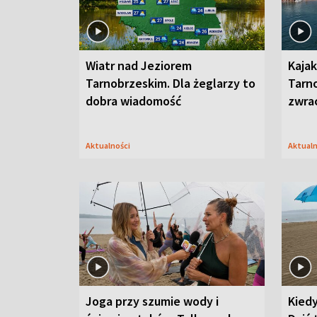
Wiatr nad Jeziorem
Kajak
Tarnobrzeskim. Dla żeglarzy to
Tarn
dobra wiadomość
zwra
Aktualności
Aktual
Joga przy szumie wody i
Kied