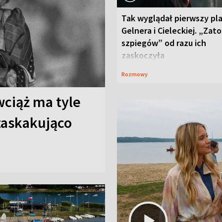
Tak wyglądał pierwszy pl
Gelnera i Cieleckiej. „Zat
szpiegów” od razu ich
zaskoczyła
Rozmowy
wciąż ma tyle
 zaskakująco