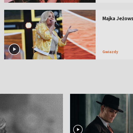
Majka Jeżows
Gwiazdy