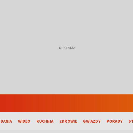
DANIA
WIDEO
KUCHNIA
ZDROWIE
GWIAZDY
PORADY
S