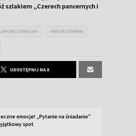
óż szlakiem „Czerech pancernych i
 JUPOWICZ-GINALSKA
#ARTUR CICHIMSKI
UDOSTĘPNIJ NA X
teczne emocje! „Pytanie na śniadanie”
yjątkowy spot