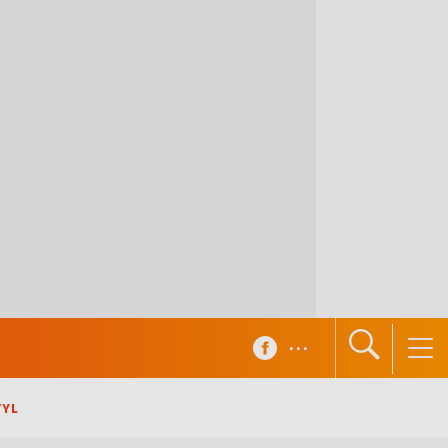
...
TYL