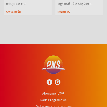
miejsce na
ogłosił, że się żeni.
wypoczynek
Zdradził, co zmienił
Aktualności
Rozmowy
syn
Abonament TVP
Rada Programowa
Ogłoszenia przetargowe