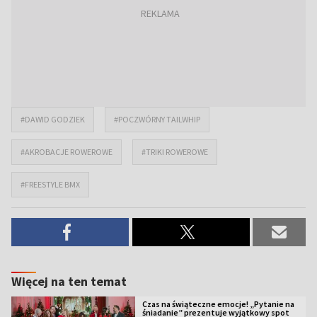
#DAWID GODZIEK
#POCZWÓRNY TAILWHIP
#AKROBACJE ROWEROWE
#TRIKI ROWEROWE
#FREESTYLE BMX
Więcej na ten temat
Czas na świąteczne emocje! „Pytanie na
śniadanie” prezentuje wyjątkowy spot