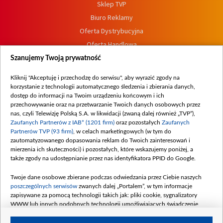
Sklep TVP
Biuro Reklamy
Oferta Dystrybucyjna
Oferta Handlowa
Dostępność
Szanujemy Twoją prywatność
Moje zgody
Kliknij "Akceptuję i przechodzę do serwisu", aby wyrazić zgody na
Procedura zgłoszeń wewnętrznych
korzystanie z technologii automatycznego śledzenia i zbierania danych,
dostęp do informacji na Twoim urządzeniu końcowym i ich
przechowywanie oraz na przetwarzanie Twoich danych osobowych przez
nas, czyli Telewizję Polską S.A. w likwidacji (zwaną dalej również „TVP”),
Zaufanych Partnerów z IAB* (1201 firm)
oraz pozostałych
Zaufanych
Partnerów TVP (93 firm)
, w celach marketingowych (w tym do
zautomatyzowanego dopasowania reklam do Twoich zainteresowań i
mierzenia ich skuteczności) i pozostałych, które wskazujemy poniżej, a
także zgody na udostępnianie przez nas identyfikatora PPID do Google.
Twoje dane osobowe zbierane podczas odwiedzania przez Ciebie naszych
poszczególnych serwisów
zwanych dalej „Portalem”, w tym informacje
zapisywane za pomocą technologii takich jak: pliki cookie, sygnalizatory
WWW lub innych podobnych technologii umożliwiających świadczenie
dopasowanych i bezpiecznych usług, personalizację treści oraz reklam,
udostępnianie funkcji mediów społecznościowych oraz analizowanie ruchu