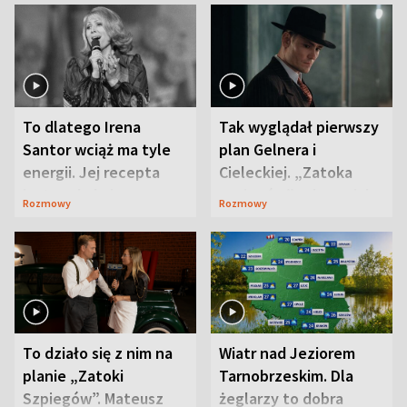
To dlatego Irena
Tak wyglądał pierwszy
Santor wciąż ma tyle
plan Gelnera i
energii. Jej recepta
Cieleckiej. „Zatoka
jest zaskakująco
szpiegów” od razu ich
Rozmowy
Rozmowy
prosta
zaskoczyła
To działo się z nim na
Wiatr nad Jeziorem
planie „Zatoki
Tarnobrzeskim. Dla
Szpiegów”. Mateusz
żeglarzy to dobra