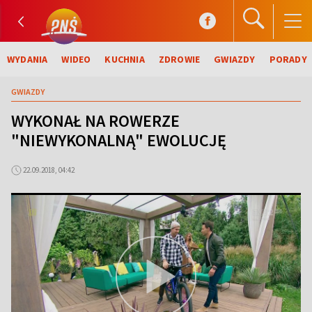
WYDANIA
WIDEO
KUCHNIA
ZDROWIE
GWIAZDY
PORADY
GWIAZDY
WYKONAŁ NA ROWERZE
"NIEWYKONALNĄ" EWOLUCJĘ
22.09.2018, 04:42