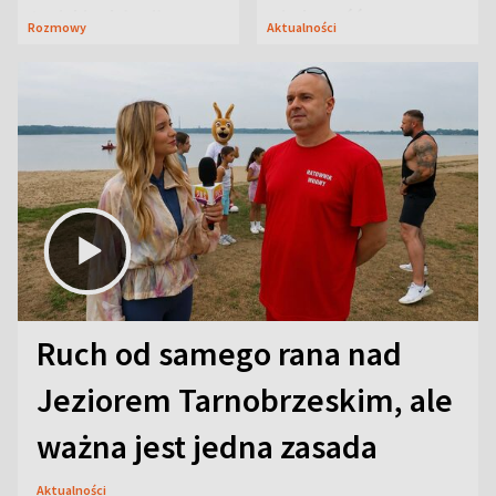
Janicki odsłonił
wiadomość
Rozmowy
Aktualności
aktorski sekret
Ruch od samego rana nad
Jeziorem Tarnobrzeskim, ale
ważna jest jedna zasada
Aktualności