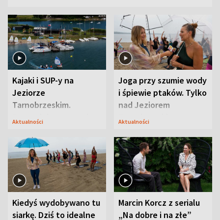
Kajaki i SUP-y na
Joga przy szumie wody
Jeziorze
i śpiewie ptaków. Tylko
Tarnobrzeskim.
nad Jeziorem
Przyrodnicy zwracają
Tarnobrzeskim
Aktualności
Aktualności
uwagę na coś jeszcze
Kiedyś wydobywano tu
Marcin Korcz z serialu
siarkę. Dziś to idealne
„Na dobre i na złe”