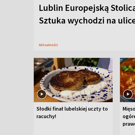
Lublin Europejską Stolic
Sztuka wychodzi na ulic
Aktualności
Słodki finał lubelskiej uczty to
Mięso
racuchy!
ogór
praw