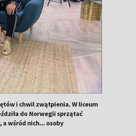
rętów i chwil zwątpienia. W liceum
eździła do Norwegii sprzątać
 a wśród nich... osoby