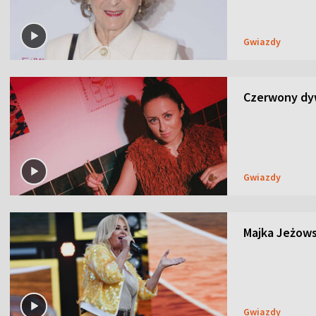
Gwiazdy
Czerwony dyw
Gwiazdy
Majka Jeżows
Gwiazdy