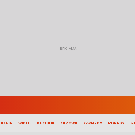
DANIA
WIDEO
KUCHNIA
ZDROWIE
GWIAZDY
PORADY
S