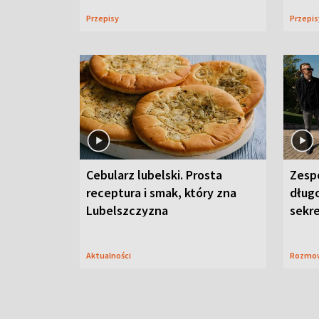
Przepisy
Przepi
Cebularz lubelski. Prosta
Zesp
receptura i smak, który zna
długo
Lubelszczyzna
sekr
Aktualności
Rozmo