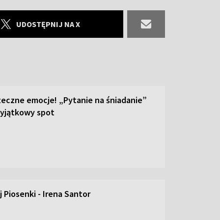
UDOSTĘPNIJ NA X
teczne emocje! „Pytanie na śniadanie”
yjątkowy spot
 Piosenki - Irena Santor