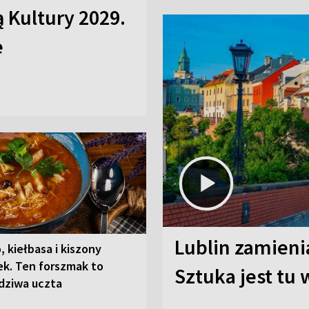
ą Kultury 2029.
e
Lublin zamienia
, kiełbasa i kiszony
ek. Ten forszmak to
Sztuka jest tu
dziwa uczta