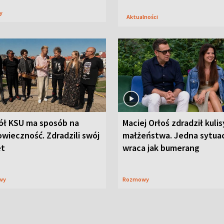
sy
Aktualności
ół KSU ma sposób na
Maciej Orłoś zdradził kulis
wieczność. Zdradzili swój
małżeństwa. Jedna sytua
et
wraca jak bumerang
wy
Rozmowy