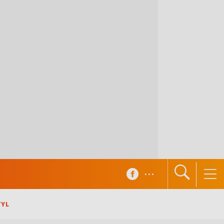
...
TYL