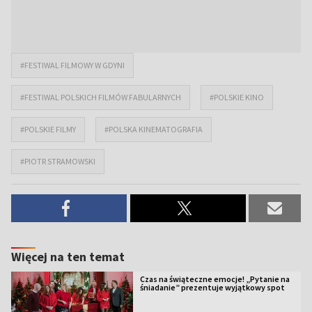
#FESTIWAL FILMOWY W GDYNI
#FESTIWAL POLSKICH FILMÓW FABULARNYCH
#POLSKIE KINO
#POLSKIE FILMY
#POLSKA KINEMATOGRAFIA
#PIOTR STRAMOWSKI
Więcej na ten temat
Czas na świąteczne emocje! „Pytanie na
śniadanie” prezentuje wyjątkowy spot