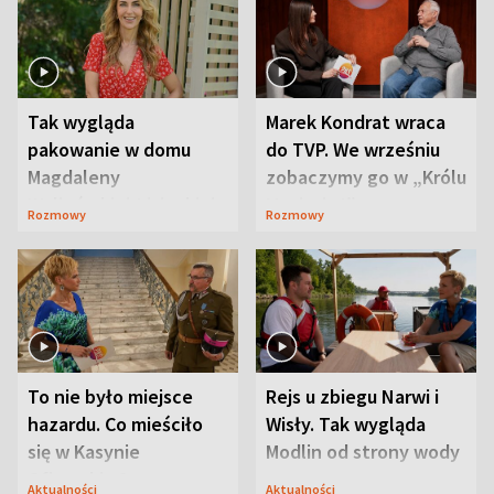
Tak wygląda
Marek Kondrat wraca
pakowanie w domu
do TVP. We wrześniu
Magdaleny
zobaczymy go w „Królu
Waligórskiej-Lisieckiej.
Maciusiu I”
Rozmowy
Rozmowy
Mąż nie odpuszcza
To nie było miejsce
Rejs u zbiegu Narwi i
hazardu. Co mieściło
Wisły. Tak wygląda
się w Kasynie
Modlin od strony wody
Oficerskim?
Aktualności
Aktualności