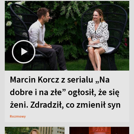
Marcin Korcz z serialu „Na
dobre i na złe” ogłosił, że się
żeni. Zdradził, co zmienił syn
Rozmowy