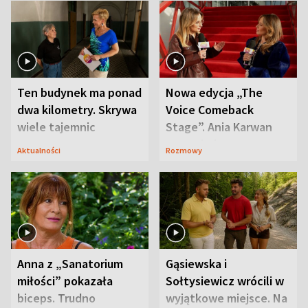
Ten budynek ma ponad
Nowa edycja „The
dwa kilometry. Skrywa
Voice Comeback
wiele tajemnic
Stage”. Ania Karwan
zapowiada
Aktualności
Rozmowy
niespodzianki
Anna z „Sanatorium
Gąsiewska i
miłości” pokazała
Sołtysiewicz wrócili w
biceps. Trudno
wyjątkowe miejsce. Na