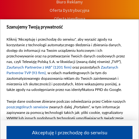
Biuro Reklamy
Oferta Dystrybucyjna
Oferta Handlowa
Dostępność
Szanujemy Twoją prywatność
Moje zgody
Kliknij "Akceptuję i przechodzę do serwisu", aby wyrazić zgody na
Procedura zgłoszeń wewnętrznych
korzystanie z technologii automatycznego śledzenia i zbierania danych,
dostęp do informacji na Twoim urządzeniu końcowym i ich
przechowywanie oraz na przetwarzanie Twoich danych osobowych przez
nas, czyli Telewizję Polską S.A. w likwidacji (zwaną dalej również „TVP”),
Zaufanych Partnerów z IAB* (1201 firm)
oraz pozostałych
Zaufanych
Partnerów TVP (93 firm)
, w celach marketingowych (w tym do
zautomatyzowanego dopasowania reklam do Twoich zainteresowań i
mierzenia ich skuteczności) i pozostałych, które wskazujemy poniżej, a
także zgody na udostępnianie przez nas identyfikatora PPID do Google.
Twoje dane osobowe zbierane podczas odwiedzania przez Ciebie naszych
poszczególnych serwisów
zwanych dalej „Portalem”, w tym informacje
zapisywane za pomocą technologii takich jak: pliki cookie, sygnalizatory
WWW lub innych podobnych technologii umożliwiających świadczenie
dopasowanych i bezpiecznych usług, personalizację treści oraz reklam,
udostępnianie funkcji mediów społecznościowych oraz analizowanie ruchu
Akceptuję i przechodzę do serwisu
w Internecie.