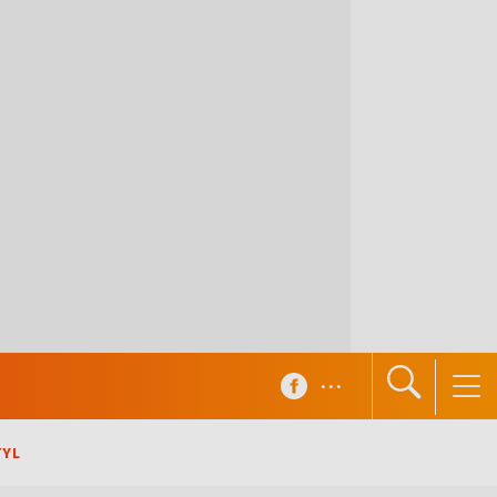
...
TYL