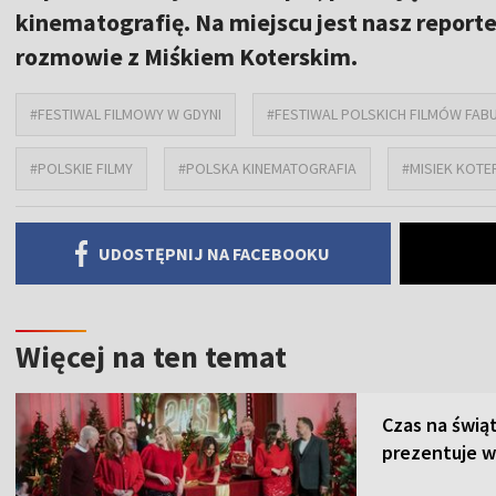
kinematografię. Na miejscu jest nasz repor
rozmowie z Miśkiem Koterskim.
#FESTIWAL FILMOWY W GDYNI
#FESTIWAL POLSKICH FILMÓW FAB
#POLSKIE FILMY
#POLSKA KINEMATOGRAFIA
#MISIEK KOTE
UDOSTĘPNIJ NA FACEBOOKU
Więcej na ten temat
Czas na świą
prezentuje w