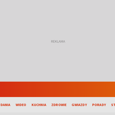
DANIA
WIDEO
KUCHNIA
ZDROWIE
GWIAZDY
PORADY
S