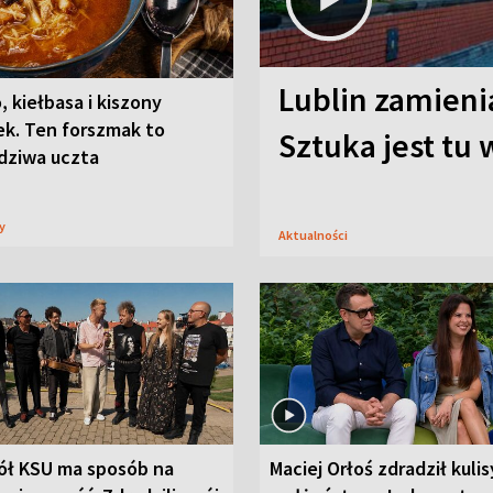
Lublin zamienia
, kiełbasa i kiszony
ek. Ten forszmak to
Sztuka jest tu
dziwa uczta
sy
Aktualności
ół KSU ma sposób na
Maciej Orłoś zdradził kulis