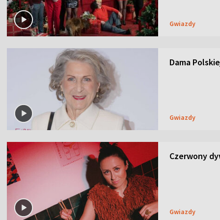
Gwiazdy
Dama Polskiej
Gwiazdy
Czerwony dyw
Gwiazdy