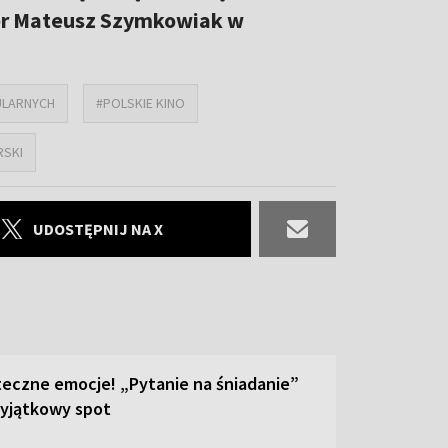
ter Mateusz Szymkowiak w
ULARNYCH
#POLSKIE KINO
RSKI
UDOSTĘPNIJ NA X
teczne emocje! „Pytanie na śniadanie”
yjątkowy spot