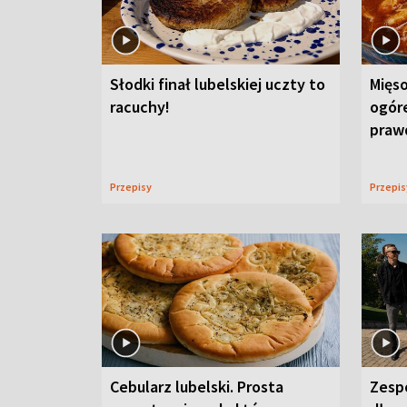
Słodki finał lubelskiej uczty to
Mięso
racuchy!
ogór
praw
Przepisy
Przepi
Cebularz lubelski. Prosta
Zesp