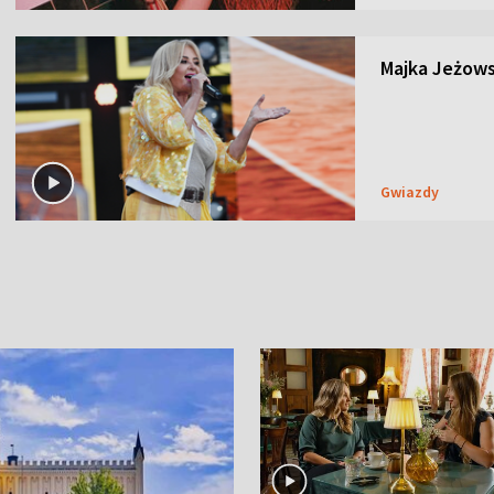
Majka Jeżows
Gwiazdy