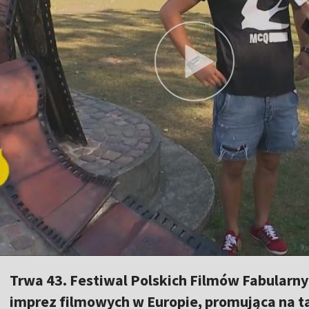
Trwa 43. Festiwal Polskich Filmów Fabularnyc
imprez filmowych w Europie, promująca na t