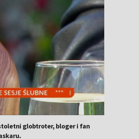
oletni globtroter, bloger i fan
askaru.