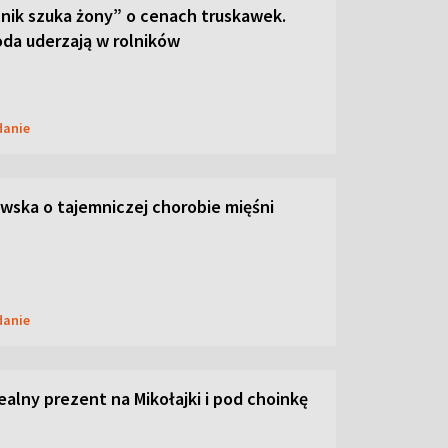
lnik szuka żony” o cenach truskawek.
oda uderzają w rolników
danie
ska o tajemniczej chorobie mięśni
danie
dealny prezent na Mikołajki i pod choinkę