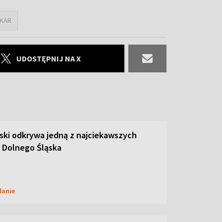
KAR
UDOSTĘPNIJ NA X
ski odkrywa jedną z najciekawszych
 Dolnego Śląska
danie