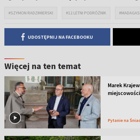
#SZYMON RADZIMIERSKI
#12 LETNI PODRÓŻNIK
#MADAGAS
UDOSTĘPNIJ NA FACEBOOKU
Więcej na ten temat
Marek Krajew
miejscowości
Pytanie na Śnia