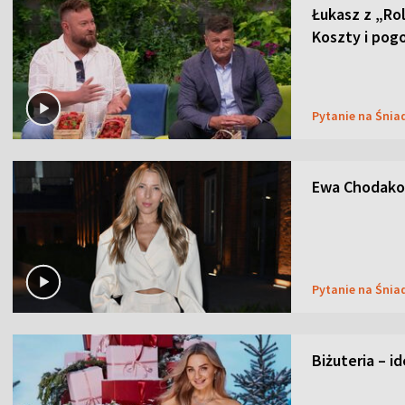
Łukasz z „Ro
Koszty i pog
Pytanie na Śnia
Ewa Chodakow
Pytanie na Śnia
Biżuteria – i