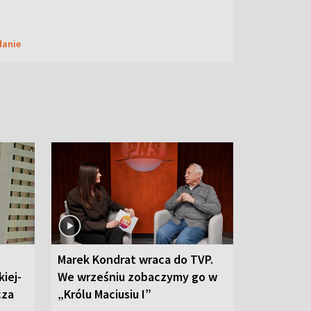
danie
Marek Kondrat wraca do TVP.
iej-
We wrześniu zobaczymy go w
cza
„Królu Maciusiu I”