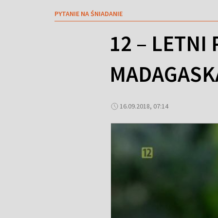
PYTANIE NA ŚNIADANIE
12 – LETN
MADAGASK
16.09.2018, 07:14