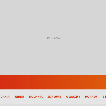
DANIA
WIDEO
KUCHNIA
ZDROWIE
GWIAZDY
PORADY
S