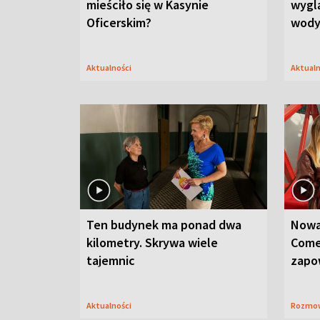
mieściło się w Kasynie
wygl
Oficerskim?
wod
Aktualności
Aktual
Ten budynek ma ponad dwa
Nowa
kilometry. Skrywa wiele
Come
tajemnic
zapo
Aktualności
Rozmo