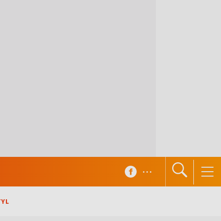
...
TYL