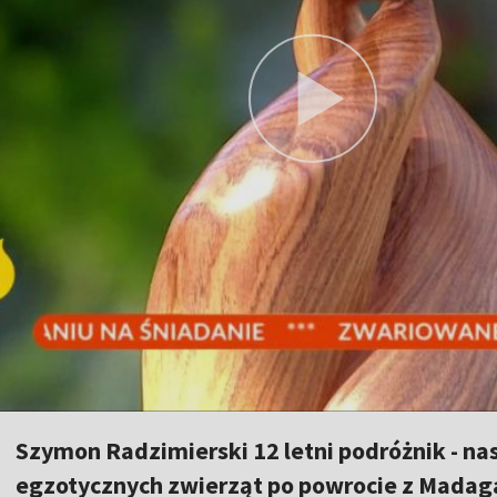
Szymon Radzimierski 12 letni podróżnik - nast
egzotycznych zwierząt po powrocie z Madag