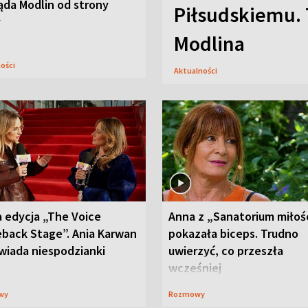
ąda Modlin od strony
Piłsudskiemu. 
y
Modlina
ności
Aktualności
 edycja „The Voice
Anna z „Sanatorium miłoś
back Stage”. Ania Karwan
pokazała biceps. Trudno
wiada niespodzianki
uwierzyć, co przeszła
wcześniej
wy
Rozmowy