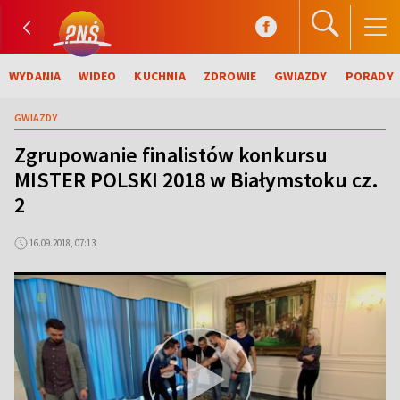
WYDANIA
WIDEO
KUCHNIA
ZDROWIE
GWIAZDY
PORADY
GWIAZDY
Zgrupowanie finalistów konkursu
MISTER POLSKI 2018 w Białymstoku cz.
2
16.09.2018, 07:13