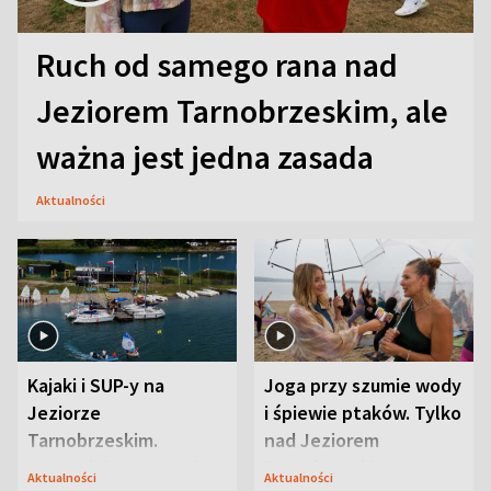
Ruch od samego rana nad
Jeziorem Tarnobrzeskim, ale
ważna jest jedna zasada
Aktualności
Kajaki i SUP-y na
Joga przy szumie wody
Jeziorze
i śpiewie ptaków. Tylko
Tarnobrzeskim.
nad Jeziorem
Przyrodnicy zwracają
Tarnobrzeskim
Aktualności
Aktualności