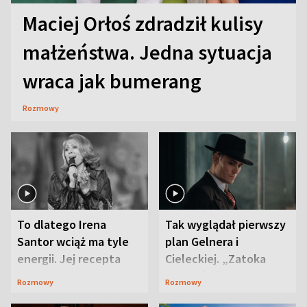
Maciej Orłoś zdradził kulisy
małżeństwa. Jedna sytuacja
wraca jak bumerang
Rozmowy
To dlatego Irena
Tak wyglądał pierwszy
Santor wciąż ma tyle
plan Gelnera i
energii. Jej recepta
Cieleckiej. „Zatoka
jest zaskakująco
szpiegów” od razu ich
Rozmowy
Rozmowy
prosta
zaskoczyła