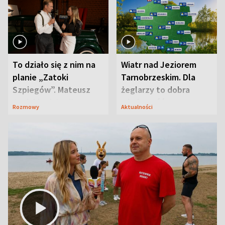
To działo się z nim na
Wiatr nad Jeziorem
planie „Zatoki
Tarnobrzeskim. Dla
Szpiegów”. Mateusz
żeglarzy to dobra
Janicki odsłonił
wiadomość
Rozmowy
Aktualności
aktorski sekret