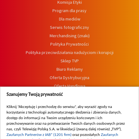
Komisja Etyki
Program dla prasy
Dla mediów
Serwis fotograficzny
Merchandising (znaki)
Polityka Prywatności
Polityka przeciwdziałania nadużyciom i korupcji
Sklep TVP
Biuro Reklamy
Oferta Dystrybucyjna
Oferta Handlowa
Dostępność
Szanujemy Twoją prywatność
Moje zgody
Kliknij "Akceptuję i przechodzę do serwisu", aby wyrazić zgody na
Procedura zgłoszeń wewnętrznych
korzystanie z technologii automatycznego śledzenia i zbierania danych,
dostęp do informacji na Twoim urządzeniu końcowym i ich
przechowywanie oraz na przetwarzanie Twoich danych osobowych przez
nas, czyli Telewizję Polską S.A. w likwidacji (zwaną dalej również „TVP”),
Zaufanych Partnerów z IAB* (1201 firm)
oraz pozostałych
Zaufanych