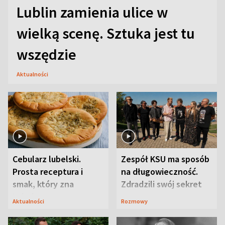
Lublin zamienia ulice w
wielką scenę. Sztuka jest tu
wszędzie
Aktualności
Cebularz lubelski.
Zespół KSU ma sposób
Prosta receptura i
na długowieczność.
smak, który zna
Zdradzili swój sekret
Lubelszczyzna
Aktualności
Rozmowy