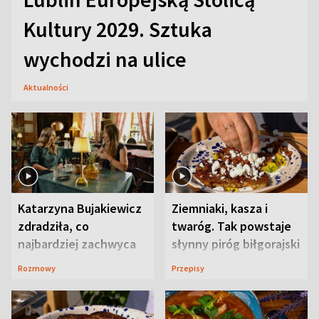
Kultury 2029. Sztuka
wychodzi na ulice
Aktualności
Katarzyna Bujakiewicz
Ziemniaki, kasza i
zdradziła, co
twaróg. Tak powstaje
najbardziej zachwyca
słynny piróg biłgorajski
ją w Lublinie
Rozmowy
Przepisy