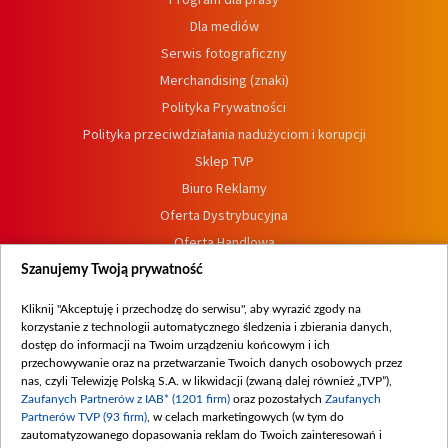
Dla mediów
Serwis fotograficzny
Merchandising (znaki)
Polityka Prywatności
Polityka przeciwdziałania nadużyciom i korupcji
Sklep TVP
Biuro Reklamy
Oferta Dystrybucyjna
Oferta Handlowa
Dostępność
Szanujemy Twoją prywatność
Moje zgody
Kliknij "Akceptuję i przechodzę do serwisu", aby wyrazić zgody na
Procedura zgłoszeń wewnętrznych
korzystanie z technologii automatycznego śledzenia i zbierania danych,
dostęp do informacji na Twoim urządzeniu końcowym i ich
przechowywanie oraz na przetwarzanie Twoich danych osobowych przez
nas, czyli Telewizję Polską S.A. w likwidacji (zwaną dalej również „TVP”),
Zaufanych Partnerów z IAB* (1201 firm)
oraz pozostałych
Zaufanych
Partnerów TVP (93 firm)
, w celach marketingowych (w tym do
zautomatyzowanego dopasowania reklam do Twoich zainteresowań i