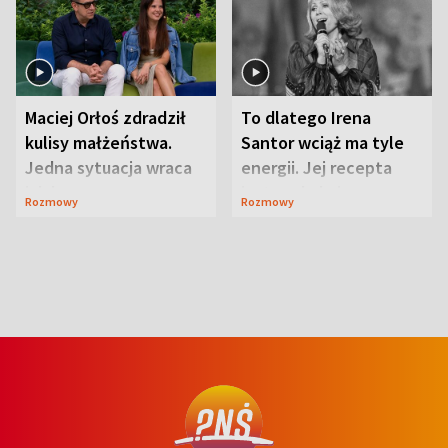
Maciej Orłoś zdradził
To dlatego Irena
kulisy małżeństwa.
Santor wciąż ma tyle
Jedna sytuacja wraca
energii. Jej recepta
jak bumerang
jest zaskakująco
Rozmowy
Rozmowy
prosta