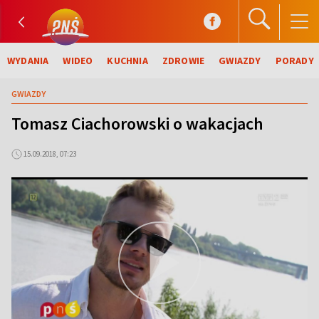
WYDANIA
WIDEO
KUCHNIA
ZDROWIE
GWIAZDY
PORADY
GWIAZDY
Tomasz Ciachorowski o wakacjach
15.09.2018, 07:23