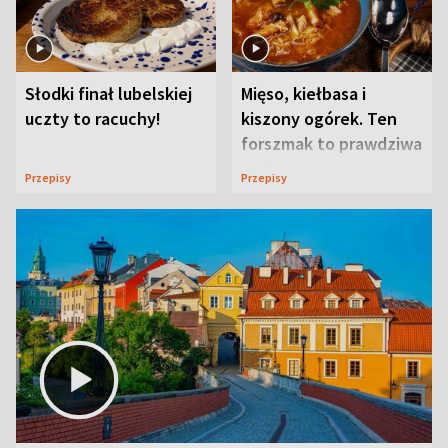
Słodki finał lubelskiej
Mięso, kiełbasa i
uczty to racuchy!
kiszony ogórek. Ten
forszmak to prawdziwa
uczta
Przepisy
Przepisy