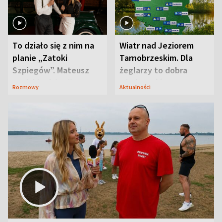
To działo się z nim na
Wiatr nad Jeziorem
planie „Zatoki
Tarnobrzeskim. Dla
Szpiegów”. Mateusz
żeglarzy to dobra
Janicki odsłonił
wiadomość
Rozmowy
Aktualności
aktorski sekret