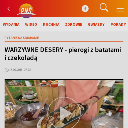
WYDANIA
WIDEO
KUCHNIA
ZDROWIE
GWIAZDY
PORADY
PYTANIE NA ŚNIADANIE
WARZYWNE DESERY - pierogi z batatami
i czekoladą
15.09.2018, 07:22