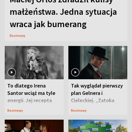
małżeństwa. Jedna sytuacja
wraca jak bumerang
Rozmowy
To dlatego Irena
Tak wyglądał pierwszy
Santor wciąż ma tyle
plan Gelnera i
energii. Jej recepta
Cieleckiej. „Zatoka
jest zaskakująco
szpiegów” od razu ich
Rozmowy
Rozmowy
prosta
zaskoczyła