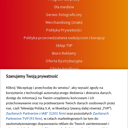
Dla mediów
Serwis fotograficzny
Merchandising (znaki)
Polityka Prywatności
Polityka przeciwdziałania nadużyciom i korupcji
Sklep TVP
Biuro Reklamy
Oferta Dystrybucyjna
Oferta Handlowa
Dostępność
Szanujemy Twoją prywatność
Moje zgody
Kliknij "Akceptuję i przechodzę do serwisu", aby wyrazić zgody na
Procedura zgłoszeń wewnętrznych
korzystanie z technologii automatycznego śledzenia i zbierania danych,
dostęp do informacji na Twoim urządzeniu końcowym i ich
przechowywanie oraz na przetwarzanie Twoich danych osobowych przez
nas, czyli Telewizję Polską S.A. w likwidacji (zwaną dalej również „TVP”),
Zaufanych Partnerów z IAB* (1201 firm)
oraz pozostałych
Zaufanych
Partnerów TVP (93 firm)
, w celach marketingowych (w tym do
zautomatyzowanego dopasowania reklam do Twoich zainteresowań i