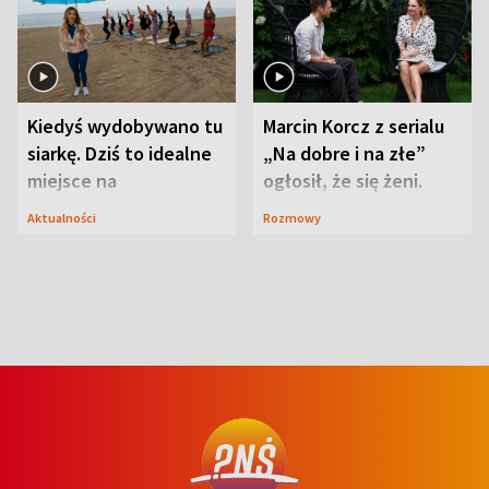
Kiedyś wydobywano tu
Marcin Korcz z serialu
siarkę. Dziś to idealne
„Na dobre i na złe”
miejsce na
ogłosił, że się żeni.
wypoczynek
Zdradził, co zmienił
Aktualności
Rozmowy
syn