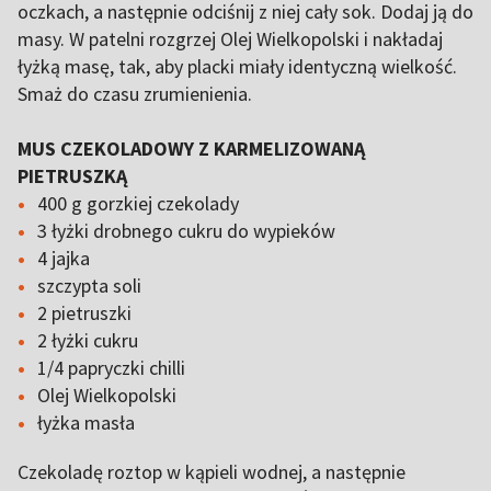
oczkach, a następnie odciśnij z niej cały sok. Dodaj ją do
masy. W patelni rozgrzej Olej Wielkopolski i nakładaj
łyżką masę, tak, aby placki miały identyczną wielkość.
Smaż do czasu zrumienienia.
MUS CZEKOLADOWY Z KARMELIZOWANĄ
PIETRUSZKĄ
400 g gorzkiej czekolady
3 łyżki drobnego cukru do wypieków
4 jajka
szczypta soli
2 pietruszki
2 łyżki cukru
1/4 papryczki chilli
Olej Wielkopolski
łyżka masła
Czekoladę roztop w kąpieli wodnej, a następnie