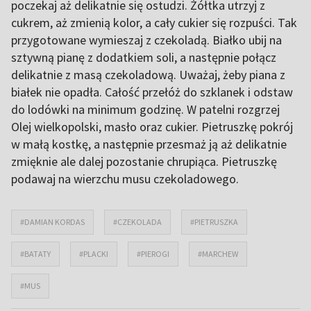
poczekaj aż delikatnie się ostudzi. Żółtka utrzyj z
cukrem, aż zmienią kolor, a cały cukier się rozpuści. Tak
przygotowane wymieszaj z czekoladą. Białko ubij na
sztywną pianę z dodatkiem soli, a następnie połącz
delikatnie z masą czekoladową. Uważaj, żeby piana z
białek nie opadła. Całość przełóż do szklanek i odstaw
do lodówki na minimum godzinę. W patelni rozgrzej
Olej wielkopolski, masło oraz cukier. Pietruszkę pokrój
w małą kostkę, a następnie przesmaż ją aż delikatnie
zmięknie ale dalej pozostanie chrupiąca. Pietruszkę
podawaj na wierzchu musu czekoladowego.
#DAMIAN KORDAS
#CZEKOLADA
#PIETRUSZKA
#BATATY
#PLACKI
#PIEROGI
#MARCHEW
#MUS