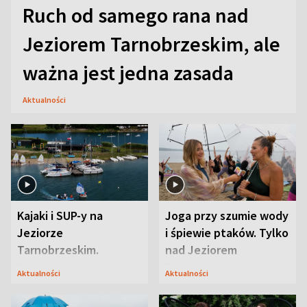
Ruch od samego rana nad
Jeziorem Tarnobrzeskim, ale
ważna jest jedna zasada
Aktualności
Kajaki i SUP-y na
Joga przy szumie wody
Jeziorze
i śpiewie ptaków. Tylko
Tarnobrzeskim.
nad Jeziorem
Przyrodnicy zwracają
Tarnobrzeskim
Aktualności
Aktualności
uwagę na coś jeszcze