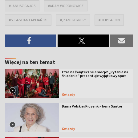
#JANUSZ GAJOS
#ADAM WORONOWICZ
#SEBASTIAN FABIJAŃSKI
#„KAMERDYNER”
#FILIP BAJON
Więcej na ten temat
Czas na świąteczne emocje! „Pytanie na
śniadanie” prezentuje wyjątkowy spot
Gwiazdy
Dama Polskiej Piosenki - Irena Santor
Gwiazdy