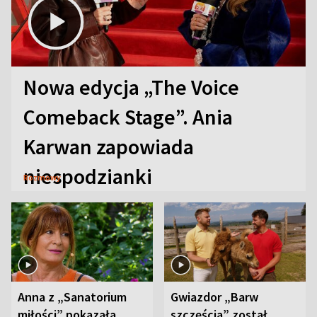
Nowa edycja „The Voice
Comeback Stage”. Ania
Karwan zapowiada
niespodzianki
Rozmowy
Anna z „Sanatorium
Gwiazdor „Barw
miłości” pokazała
szczęścia” został