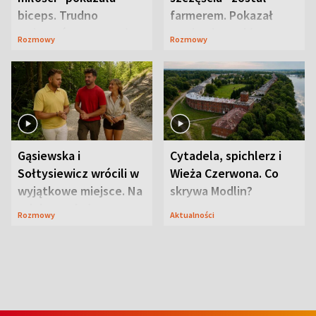
biceps. Trudno
farmerem. Pokazał
uwierzyć, co przeszła
swoje niezwykłe
Rozmowy
Rozmowy
wcześniej
ranczo
Gąsiewska i
Cytadela, spichlerz i
Sołtysiewicz wrócili w
Wieża Czerwona. Co
wyjątkowe miejsce. Na
skrywa Modlin?
szlaku czekał
Rozmowy
Aktualności
niedźwiedź