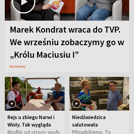
Marek Kondrat wraca do TVP.
We wrześniu zobaczymy go w
„Królu Maciusiu I”
Rozmowy
Rejs u zbiegu Narwi i
Niedźwiedzica
Wisły. Tak wygląda
salutowała
Modlin od strony wody
Piłsudskiemu. To