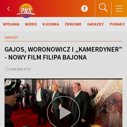
WYDANIA
WIDEO
KUCHNIA
ZDROWIE
GWIAZDY
PORADY
GWIAZDY
GAJOS, WORONOWICZ I „KAMERDYNER”
- NOWY FILM FILIPA BAJONA
14.09.2018, 07:52