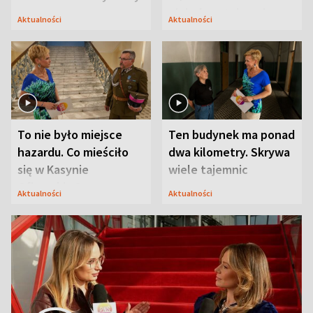
niejedyna tajemnica
Aktualności
Aktualności
Modlina
To nie było miejsce
Ten budynek ma ponad
hazardu. Co mieściło
dwa kilometry. Skrywa
się w Kasynie
wiele tajemnic
Oficerskim?
Aktualności
Aktualności