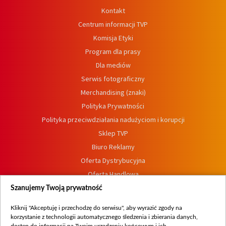
Kontakt
Centrum informacji TVP
Komisja Etyki
Program dla prasy
Dla mediów
Serwis fotograficzny
Merchandising (znaki)
Polityka Prywatności
Polityka przeciwdziałania nadużyciom i korupcji
Sklep TVP
Biuro Reklamy
Oferta Dystrybucyjna
Oferta Handlowa
Dostępność
Szanujemy Twoją prywatność
Moje zgody
Kliknij "Akceptuję i przechodzę do serwisu", aby wyrazić zgody na
Procedura zgłoszeń wewnętrznych
korzystanie z technologii automatycznego śledzenia i zbierania danych,