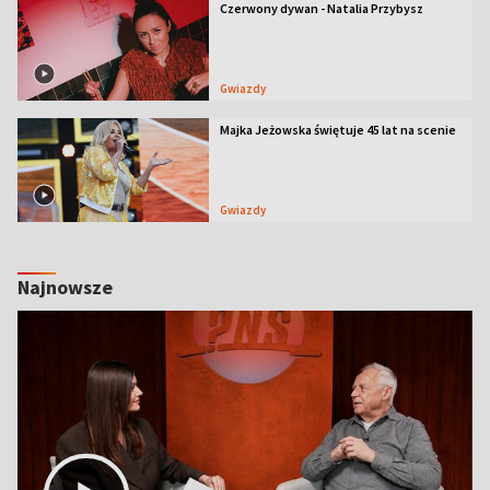
Czerwony dywan - Natalia Przybysz
Gwiazdy
Majka Jeżowska świętuje 45 lat na scenie
Gwiazdy
Najnowsze