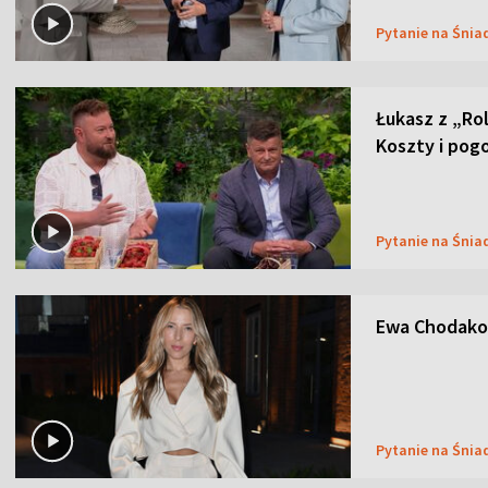
Pytanie na Śnia
Łukasz z „Ro
Koszty i pog
Pytanie na Śnia
Ewa Chodakow
Pytanie na Śnia