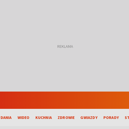
DANIA
WIDEO
KUCHNIA
ZDROWIE
GWIAZDY
PORADY
S