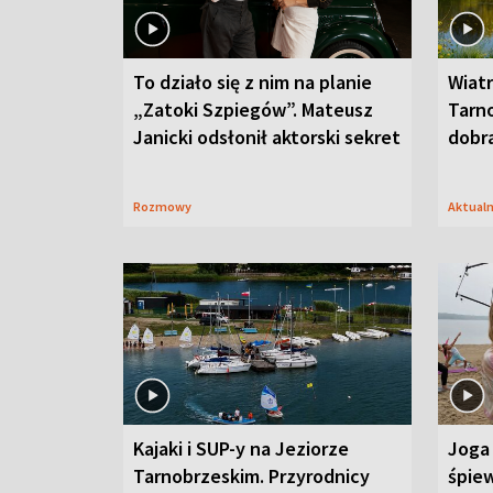
To działo się z nim na planie
Wiat
„Zatoki Szpiegów”. Mateusz
Tarno
Janicki odsłonił aktorski sekret
dobr
Rozmowy
Aktual
Kajaki i SUP-y na Jeziorze
Joga 
Tarnobrzeskim. Przyrodnicy
śpiew