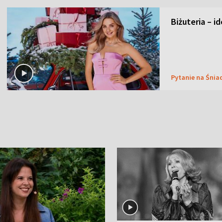
Biżuteria – i
Pytanie na Śnia