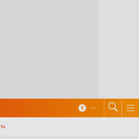
...
TYL