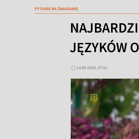
PYTANIE NA ŚNIADANIE
NAJBARDZI
JĘZYKÓW 
14.09.2018, 07:51