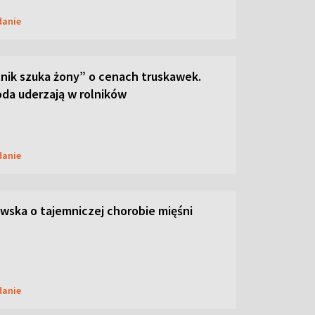
danie
lnik szuka żony” o cenach truskawek.
oda uderzają w rolników
danie
ska o tajemniczej chorobie mięśni
danie