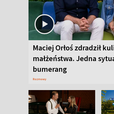
Maciej Orłoś zdradził kul
małżeństwa. Jedna sytua
bumerang
Rozmowy