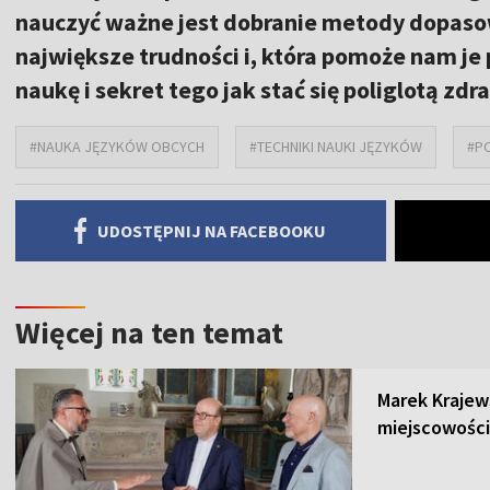
nauczyć ważne jest dobranie metody dopaso
największe trudności i, która pomoże nam je 
naukę i sekret tego jak stać się poliglotą zd
#NAUKA JĘZYKÓW OBCYCH
#TECHNIKI NAUKI JĘZYKÓW
#P
UDOSTĘPNIJ NA FACEBOOKU
Więcej na ten temat
Marek Krajew
miejscowości