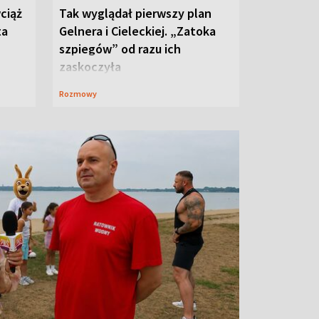
ciąż
Tak wyglądał pierwszy plan
ta
Gelnera i Cieleckiej. „Zatoka
szpiegów” od razu ich
zaskoczyła
Rozmowy