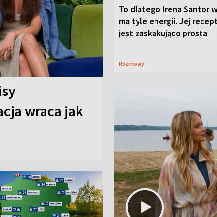
To dlatego Irena Santor w
ma tyle energii. Jej recep
jest zaskakująco prosta
Rozmowy
isy
cja wraca jak