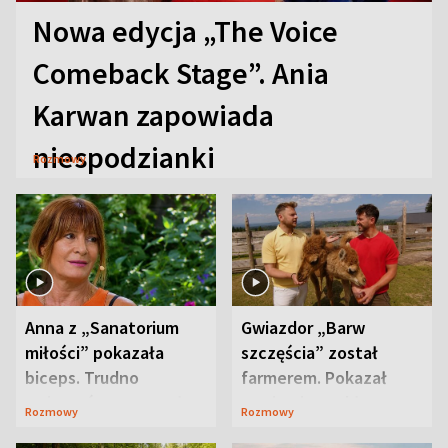
Nowa edycja „The Voice
Comeback Stage”. Ania
Karwan zapowiada
niespodzianki
Rozmowy
Anna z „Sanatorium
Gwiazdor „Barw
miłości” pokazała
szczęścia” został
biceps. Trudno
farmerem. Pokazał
uwierzyć, co przeszła
swoje niezwykłe
Rozmowy
Rozmowy
wcześniej
ranczo