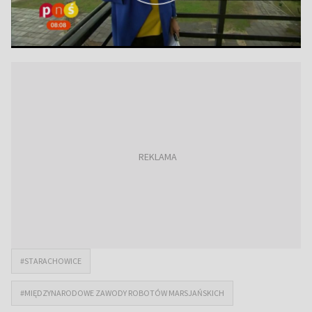
#STARACHOWICE
#MIĘDZYNARODOWE ZAWODY ROBOTÓW MARSJAŃSKICH