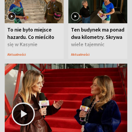
To nie było miejsce
Ten budynek ma ponad
hazardu. Co mieściło
dwa kilometry. Skrywa
się w Kasynie
wiele tajemnic
Oficerskim?
Aktualności
Aktualności