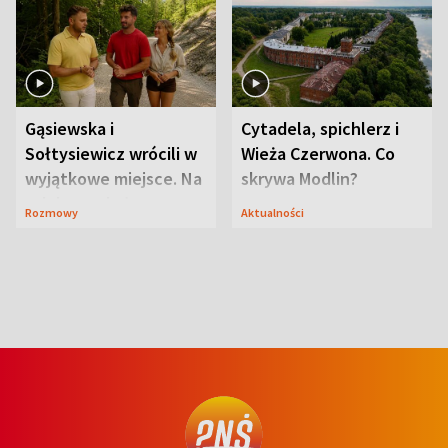
Gąsiewska i
Cytadela, spichlerz i
Sołtysiewicz wrócili w
Wieża Czerwona. Co
wyjątkowe miejsce. Na
skrywa Modlin?
szlaku czekał
Rozmowy
Aktualności
niedźwiedź