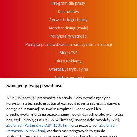
Program dla prasy
Dla mediów
Serwis fotograficzny
Merchandising (znaki)
Polityka Prywatności
Polityka przeciwdziałania nadużyciom i korupcji
Sklep TVP
Biuro Reklamy
Oferta Dystrybucyjna
Oferta Handlowa
Dostępność
Szanujemy Twoją prywatność
Moje zgody
Kliknij "Akceptuję i przechodzę do serwisu", aby wyrazić zgody na
Procedura zgłoszeń wewnętrznych
korzystanie z technologii automatycznego śledzenia i zbierania danych,
dostęp do informacji na Twoim urządzeniu końcowym i ich
przechowywanie oraz na przetwarzanie Twoich danych osobowych przez
nas, czyli Telewizję Polską S.A. w likwidacji (zwaną dalej również „TVP”),
Zaufanych Partnerów z IAB* (1201 firm)
oraz pozostałych
Zaufanych
Partnerów TVP (93 firm)
, w celach marketingowych (w tym do
zautomatyzowanego dopasowania reklam do Twoich zainteresowań i