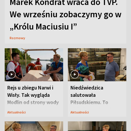
Marek Kondrat wraca do TVP.
We wrześniu zobaczymy go w
„Królu Maciusiu I”
Rozmowy
Rejs u zbiegu Narwi i
Niedźwiedzica
Wisły. Tak wygląda
salutowała
Modlin od strony wody
Piłsudskiemu. To
niejedyna tajemnica
Aktualności
Aktualności
Modlina