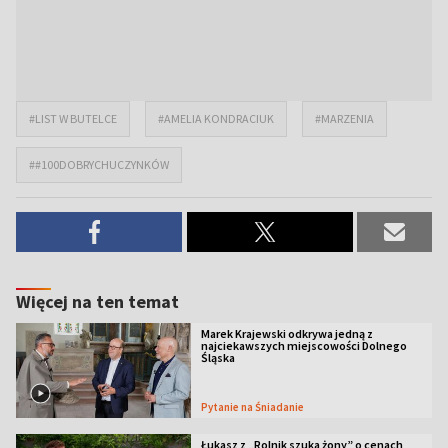
#LIST W BUTELCE
#AMELIA KONDRACIUK
#MARZENIA
##100DOBRYCHUCZYNKÓW
Więcej na ten temat
Marek Krajewski odkrywa jedną z
najciekawszych miejscowości Dolnego
Śląska
Pytanie na Śniadanie
Łukasz z „Rolnik szuka żony” o cenach