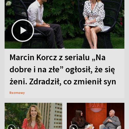
Marcin Korcz z serialu „Na
dobre i na złe” ogłosił, że się
żeni. Zdradził, co zmienił syn
Rozmowy