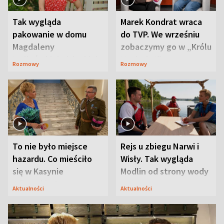
Tak wygląda
Marek Kondrat wraca
pakowanie w domu
do TVP. We wrześniu
Magdaleny
zobaczymy go w „Królu
Waligórskiej-Lisieckiej.
Maciusiu I”
Rozmowy
Rozmowy
Mąż nie odpuszcza
To nie było miejsce
Rejs u zbiegu Narwi i
hazardu. Co mieściło
Wisły. Tak wygląda
się w Kasynie
Modlin od strony wody
Oficerskim?
Aktualności
Aktualności