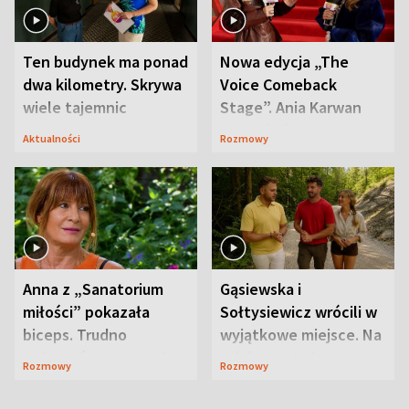
Ten budynek ma ponad
Nowa edycja „The
dwa kilometry. Skrywa
Voice Comeback
wiele tajemnic
Stage”. Ania Karwan
zapowiada
Aktualności
Rozmowy
niespodzianki
Anna z „Sanatorium
Gąsiewska i
miłości” pokazała
Sołtysiewicz wrócili w
biceps. Trudno
wyjątkowe miejsce. Na
uwierzyć, co przeszła
szlaku czekał
Rozmowy
Rozmowy
wcześniej
niedźwiedź