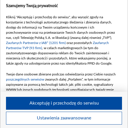
Dostępność
Szanujemy Twoją prywatność
Moje zgody
Kliknij "Akceptuję i przechodzę do serwisu", aby wyrazić zgody na
Procedura zgłoszeń wewnętrznych
korzystanie z technologii automatycznego śledzenia i zbierania danych,
dostęp do informacji na Twoim urządzeniu końcowym i ich
przechowywanie oraz na przetwarzanie Twoich danych osobowych przez
nas, czyli Telewizję Polską S.A. w likwidacji (zwaną dalej również „TVP”),
Zaufanych Partnerów z IAB* (1201 firm)
oraz pozostałych
Zaufanych
Partnerów TVP (93 firm)
, w celach marketingowych (w tym do
zautomatyzowanego dopasowania reklam do Twoich zainteresowań i
mierzenia ich skuteczności) i pozostałych, które wskazujemy poniżej, a
także zgody na udostępnianie przez nas identyfikatora PPID do Google.
Twoje dane osobowe zbierane podczas odwiedzania przez Ciebie naszych
poszczególnych serwisów
zwanych dalej „Portalem”, w tym informacje
zapisywane za pomocą technologii takich jak: pliki cookie, sygnalizatory
WWW lub innych podobnych technologii umożliwiających świadczenie
dopasowanych i bezpiecznych usług, personalizację treści oraz reklam,
udostępnianie funkcji mediów społecznościowych oraz analizowanie ruchu
Akceptuję i przechodzę do serwisu
w Internecie.
Twoje dane osobowe zbierane podczas odwiedzania przez Ciebie
Ustawienia zaawansowane
poszczególnych serwisów
na Portalu, takie jak adresy IP, identyfikatory
© 2026 Telewizja Polska S. A. w likwidacji
Twoich urządzeń końcowych i identyfikatory plików cookie, informacje o