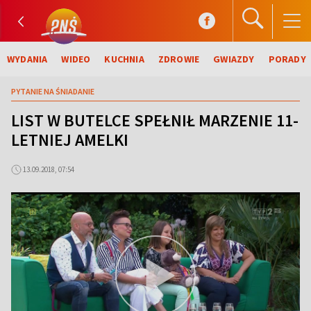
WYDANIA
WIDEO
KUCHNIA
ZDROWIE
GWIAZDY
PORADY
PYTANIE NA ŚNIADANIE
LIST W BUTELCE SPEŁNIŁ MARZENIE 11-
LETNIEJ AMELKI
13.09.2018, 07:54