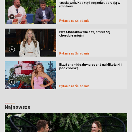
truskawek. Koszty i pogoda uderzają w
rolników
Pytanie na Śniadanie
Ewa Chodakowska o tajemniczej
chorobie mięśni
Pytanie na Śniadanie
Biżuteria – idealny prezent na Mikołajki i
pod choinkę
Pytanie na Śniadanie
Najnowsze