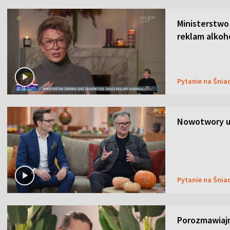
Ministerstwo
reklam alkoh
Pytanie na Śnia
Nowotwory u
Pytanie na Śnia
Porozmawiaj