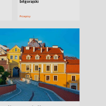
biłgorajski
Przepisy