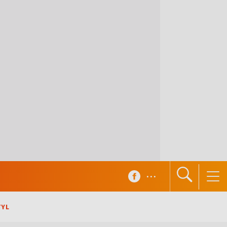
...
TYL