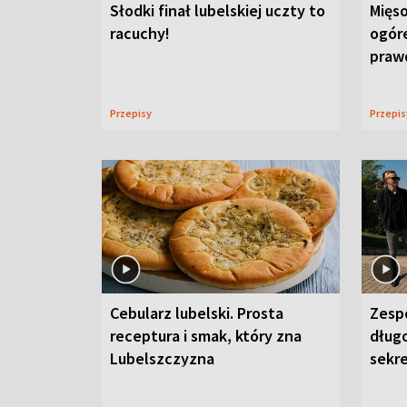
Słodki finał lubelskiej uczty to
Mięso
racuchy!
ogór
praw
Przepisy
Przepi
Cebularz lubelski. Prosta
Zesp
receptura i smak, który zna
długo
Lubelszczyzna
sekr