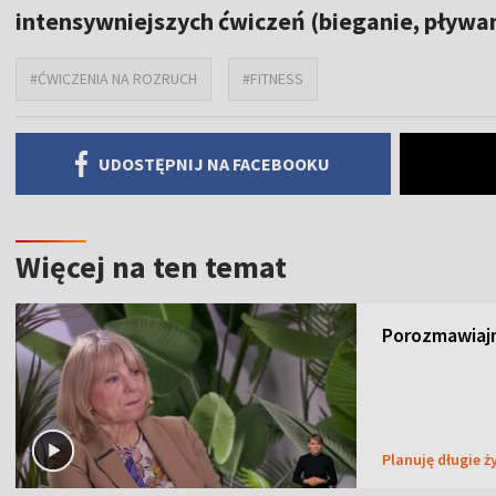
intensywniejszych ćwiczeń (bieganie, pływan
#ĆWICZENIA NA ROZRUCH
#FITNESS
UDOSTĘPNIJ NA FACEBOOKU
Więcej na ten temat
Porozmawiajm
Planuję długie ż