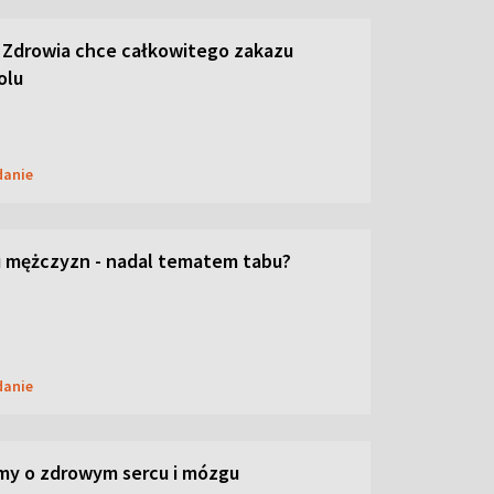
 Zdrowia chce całkowitego zakazu
olu
danie
 mężczyzn - nadal tematem tabu?
danie
my o zdrowym sercu i mózgu