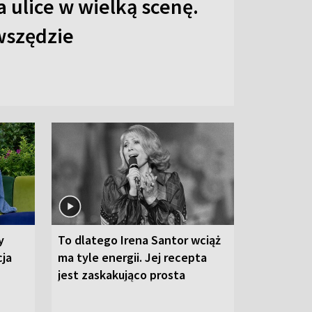
 ulice w wielką scenę.
 wszędzie
y
To dlatego Irena Santor wciąż
cja
ma tyle energii. Jej recepta
jest zaskakująco prosta