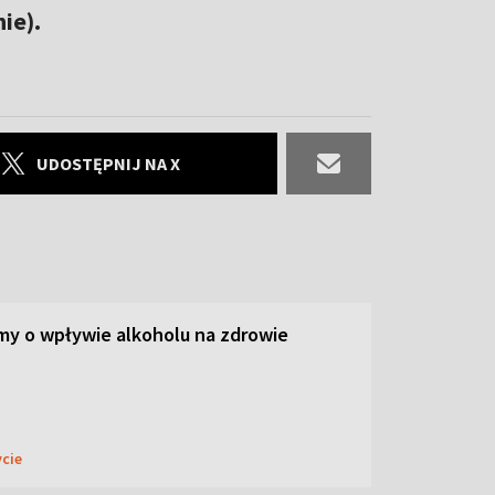
ie).
UDOSTĘPNIJ NA X
y o wpływie alkoholu na zdrowie
ycie