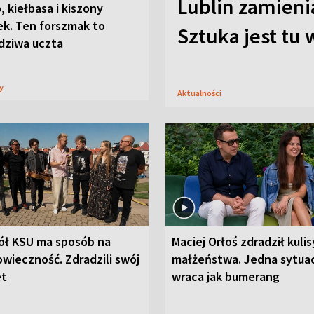
Lublin zamienia
, kiełbasa i kiszony
ek. Ten forszmak to
Sztuka jest tu
dziwa uczta
sy
Aktualności
ół KSU ma sposób na
Maciej Orłoś zdradził kulis
wieczność. Zdradzili swój
małżeństwa. Jedna sytua
et
wraca jak bumerang