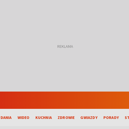
DANIA
WIDEO
KUCHNIA
ZDROWIE
GWIAZDY
PORADY
S