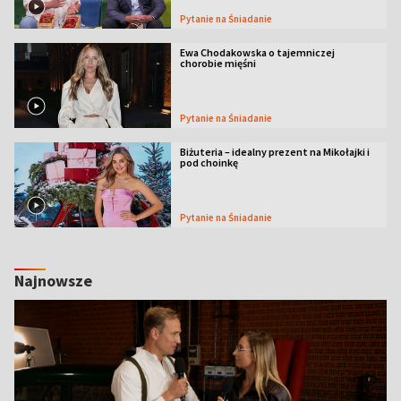
Pytanie na Śniadanie
Ewa Chodakowska o tajemniczej
chorobie mięśni
Pytanie na Śniadanie
Biżuteria – idealny prezent na Mikołajki i
pod choinkę
Pytanie na Śniadanie
Najnowsze