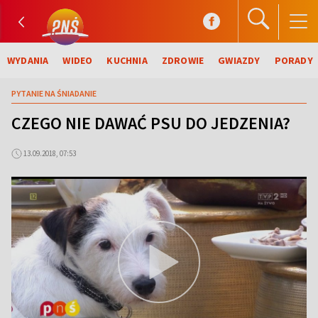
WYDANIA
WIDEO
KUCHNIA
ZDROWIE
GWIAZDY
PORADY
PYTANIE NA ŚNIADANIE
CZEGO NIE DAWAĆ PSU DO JEDZENIA?
13.09.2018, 07:53