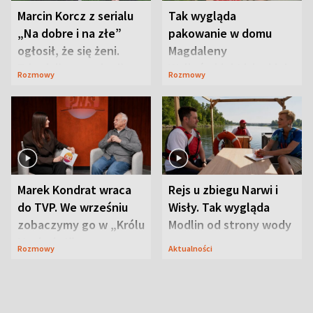
Marcin Korcz z serialu
Tak wygląda
„Na dobre i na złe”
pakowanie w domu
ogłosił, że się żeni.
Magdaleny
Zdradził, co zmienił
Waligórskiej-Lisieckiej.
Rozmowy
Rozmowy
syn
Mąż nie odpuszcza
Marek Kondrat wraca
Rejs u zbiegu Narwi i
do TVP. We wrześniu
Wisły. Tak wygląda
zobaczymy go w „Królu
Modlin od strony wody
Maciusiu I”
Rozmowy
Aktualności