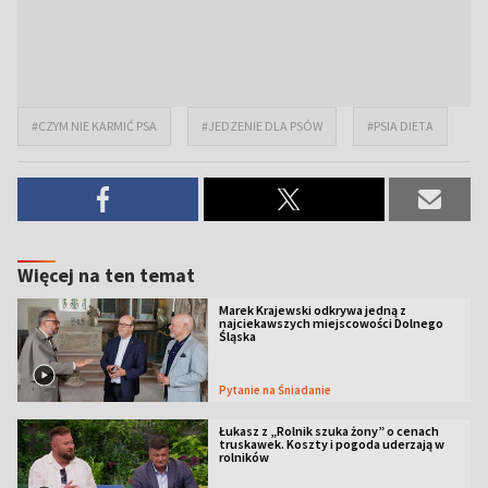
#CZYM NIE KARMIĆ PSA
#JEDZENIE DLA PSÓW
#PSIA DIETA
Więcej na ten temat
Marek Krajewski odkrywa jedną z
najciekawszych miejscowości Dolnego
Śląska
Pytanie na Śniadanie
Łukasz z „Rolnik szuka żony” o cenach
truskawek. Koszty i pogoda uderzają w
rolników