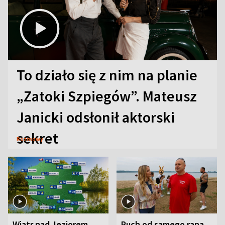
To działo się z nim na planie
„Zatoki Szpiegów”. Mateusz
Janicki odsłonił aktorski
sekret
Rozmowy
Wiatr nad Jeziorem
Ruch od samego rana