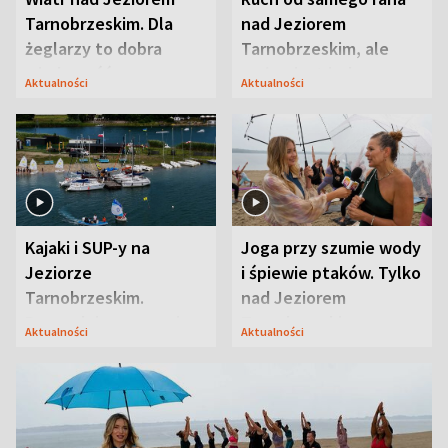
Tarnobrzeskim. Dla
nad Jeziorem
żeglarzy to dobra
Tarnobrzeskim, ale
wiadomość
ważna jest jedna
Aktualności
Aktualności
zasada
Kajaki i SUP-y na
Joga przy szumie wody
Jeziorze
i śpiewie ptaków. Tylko
Tarnobrzeskim.
nad Jeziorem
Przyrodnicy zwracają
Tarnobrzeskim
Aktualności
Aktualności
uwagę na coś jeszcze