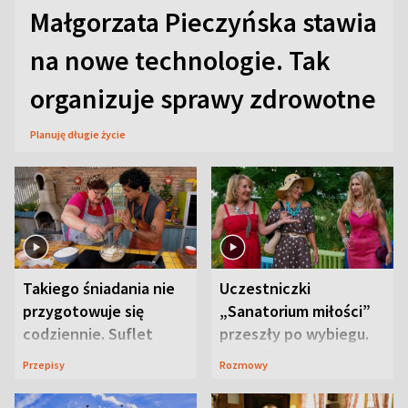
Małgorzata Pieczyńska stawia
na nowe technologie. Tak
organizuje sprawy zdrowotne
Planuję długie życie
Takiego śniadania nie
Uczestniczki
przygotowuje się
„Sanatorium miłości”
codziennie. Suflet
przeszły po wybiegu.
serowy zachwyca
Te stylizacje
Przepisy
Rozmowy
smakiem
przyciągały wzrok