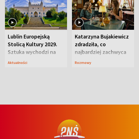
Lublin Europejską
Katarzyna Bujakiewicz
Stolicą Kultury 2029.
zdradziła, co
Sztuka wychodzi na
najbardziej zachwyca
ulice
ją w Lublinie
Aktualności
Rozmowy