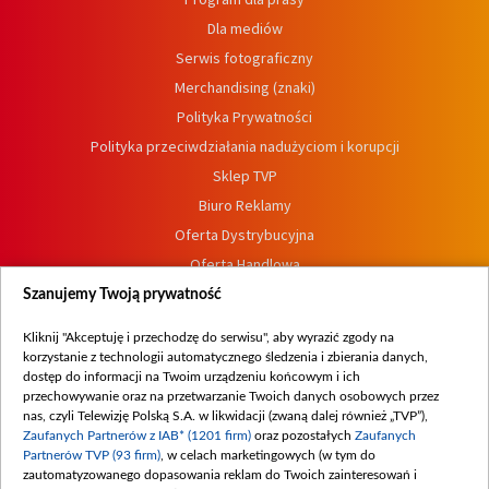
Dla mediów
Serwis fotograficzny
Merchandising (znaki)
Polityka Prywatności
Polityka przeciwdziałania nadużyciom i korupcji
Sklep TVP
Biuro Reklamy
Oferta Dystrybucyjna
Oferta Handlowa
Dostępność
Szanujemy Twoją prywatność
Moje zgody
Kliknij "Akceptuję i przechodzę do serwisu", aby wyrazić zgody na
Procedura zgłoszeń wewnętrznych
korzystanie z technologii automatycznego śledzenia i zbierania danych,
dostęp do informacji na Twoim urządzeniu końcowym i ich
przechowywanie oraz na przetwarzanie Twoich danych osobowych przez
nas, czyli Telewizję Polską S.A. w likwidacji (zwaną dalej również „TVP”),
Zaufanych Partnerów z IAB* (1201 firm)
oraz pozostałych
Zaufanych
Partnerów TVP (93 firm)
, w celach marketingowych (w tym do
zautomatyzowanego dopasowania reklam do Twoich zainteresowań i