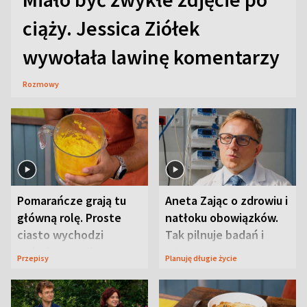
ciąży. Jessica Ziółek
wywołała lawinę komentarzy
Rozmowy
Pomarańcze grają tu
Aneta Zając o zdrowiu i
główną rolę. Proste
natłoku obowiązków.
ciasto wychodzi
Tak pilnuje badań i
wyjątkowo wilgotne
wizyt
Przepisy
Planuję długie życie