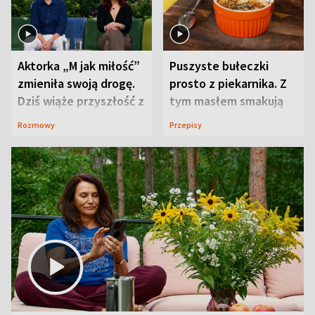
Aktorka „M jak miłość”
Puszyste bułeczki
zmieniła swoją drogę.
prosto z piekarnika. Z
Dziś wiąże przyszłość z
tym masłem smakują
neurobiologią
jeszcze lepiej
Rozmowy
Przepisy