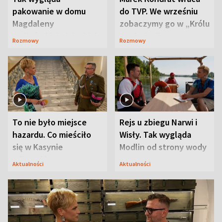
pakowanie w domu
do TVP. We wrześniu
Magdaleny
zobaczymy go w „Królu
Waligórskiej-Lisieckiej.
Maciusiu I”
Rozmowy
Rozmowy
Mąż nie odpuszcza
To nie było miejsce
Rejs u zbiegu Narwi i
hazardu. Co mieściło
Wisły. Tak wygląda
się w Kasynie
Modlin od strony wody
Oficerskim?
Aktualności
Aktualności