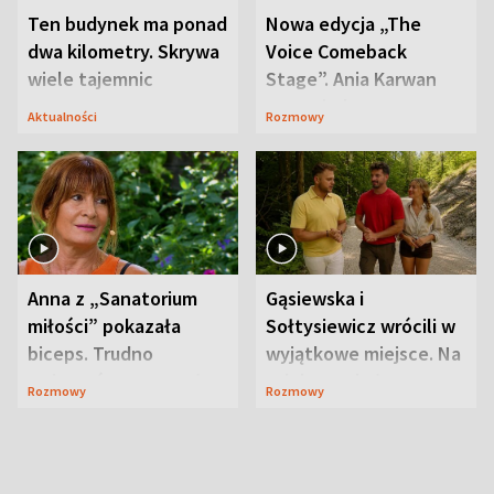
Ten budynek ma ponad
Nowa edycja „The
dwa kilometry. Skrywa
Voice Comeback
wiele tajemnic
Stage”. Ania Karwan
zapowiada
Aktualności
Rozmowy
niespodzianki
Anna z „Sanatorium
Gąsiewska i
miłości” pokazała
Sołtysiewicz wrócili w
biceps. Trudno
wyjątkowe miejsce. Na
uwierzyć, co przeszła
szlaku czekał
Rozmowy
Rozmowy
wcześniej
niedźwiedź