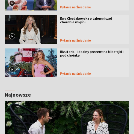
Pytanie na Śniadanie
Ewa Chodakowska o tajemniczej
chorobie mięśni
Pytanie na Śniadanie
Biżuteria – idealny prezent na Mikołajki i
pod choinkę
Pytanie na Śniadanie
Najnowsze