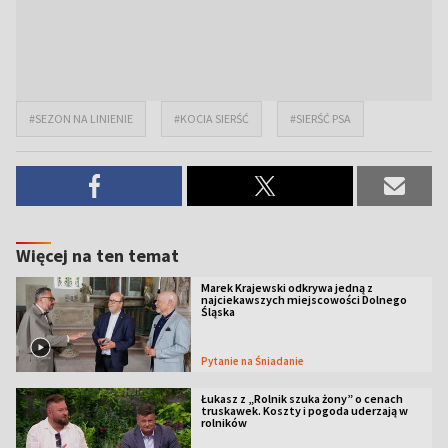
#SEZON NA LINIENIE
#KOCIA SIERŚĆ
#SIERŚĆ PSA
Więcej na ten temat
Marek Krajewski odkrywa jedną z
najciekawszych miejscowości Dolnego
Śląska
Pytanie na Śniadanie
Łukasz z „Rolnik szuka żony” o cenach
truskawek. Koszty i pogoda uderzają w
rolników