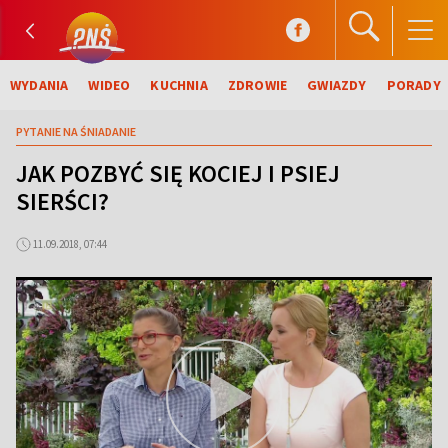
WYDANIA
WIDEO
KUCHNIA
ZDROWIE
GWIAZDY
PORADY
PYTANIE NA ŚNIADANIE
JAK POZBYĆ SIĘ KOCIEJ I PSIEJ
SIERŚCI?
11.09.2018, 07:44