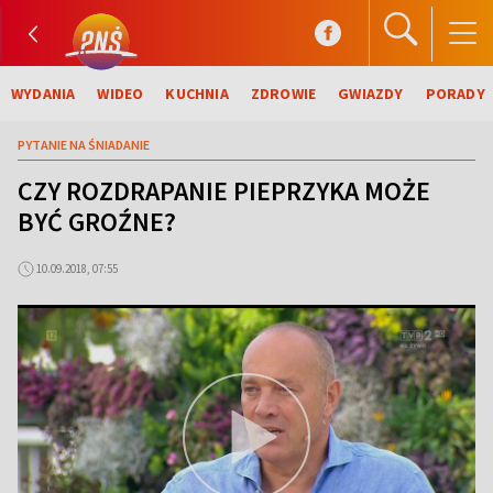
WYDANIA
WIDEO
KUCHNIA
ZDROWIE
GWIAZDY
PORADY
PYTANIE NA ŚNIADANIE
CZY ROZDRAPANIE PIEPRZYKA MOŻE
BYĆ GROŹNE?
10.09.2018, 07:55