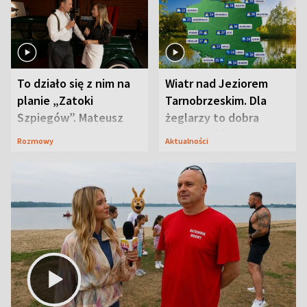
To działo się z nim na
Wiatr nad Jeziorem
planie „Zatoki
Tarnobrzeskim. Dla
Szpiegów”. Mateusz
żeglarzy to dobra
Janicki odsłonił
wiadomość
Rozmowy
Aktualności
aktorski sekret