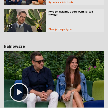
Pytanie na Śniadanie
Porozmawiajmy o zdrowym sercu i
mózgu
Planuję długie życie
Najnowsze