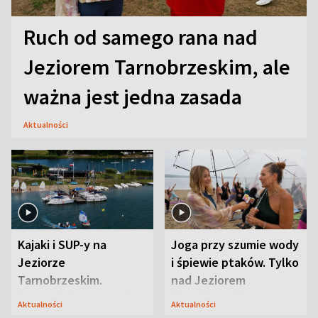
Ruch od samego rana nad
Jeziorem Tarnobrzeskim, ale
ważna jest jedna zasada
Aktualności
Kajaki i SUP-y na
Joga przy szumie wody
Jeziorze
i śpiewie ptaków. Tylko
Tarnobrzeskim.
nad Jeziorem
Przyrodnicy zwracają
Tarnobrzeskim
Aktualności
Aktualności
uwagę na coś jeszcze