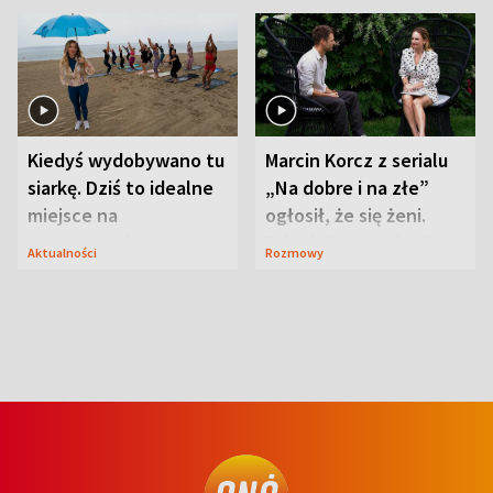
Kiedyś wydobywano tu
Marcin Korcz z serialu
siarkę. Dziś to idealne
„Na dobre i na złe”
miejsce na
ogłosił, że się żeni.
wypoczynek
Zdradził, co zmienił
Aktualności
Rozmowy
syn