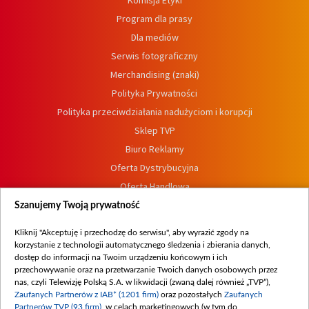
Komisja Etyki
Program dla prasy
Dla mediów
Serwis fotograficzny
Merchandising (znaki)
Polityka Prywatności
Polityka przeciwdziałania nadużyciom i korupcji
Sklep TVP
Biuro Reklamy
Oferta Dystrybucyjna
Oferta Handlowa
Dostępność
Szanujemy Twoją prywatność
Moje zgody
Kliknij "Akceptuję i przechodzę do serwisu", aby wyrazić zgody na
Procedura zgłoszeń wewnętrznych
korzystanie z technologii automatycznego śledzenia i zbierania danych,
dostęp do informacji na Twoim urządzeniu końcowym i ich
przechowywanie oraz na przetwarzanie Twoich danych osobowych przez
nas, czyli Telewizję Polską S.A. w likwidacji (zwaną dalej również „TVP”),
Zaufanych Partnerów z IAB* (1201 firm)
oraz pozostałych
Zaufanych
Partnerów TVP (93 firm)
, w celach marketingowych (w tym do