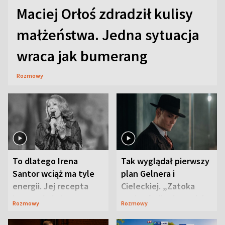
Maciej Orłoś zdradził kulisy
małżeństwa. Jedna sytuacja
wraca jak bumerang
Rozmowy
To dlatego Irena
Tak wyglądał pierwszy
Santor wciąż ma tyle
plan Gelnera i
energii. Jej recepta
Cieleckiej. „Zatoka
jest zaskakująco
szpiegów” od razu ich
Rozmowy
Rozmowy
prosta
zaskoczyła