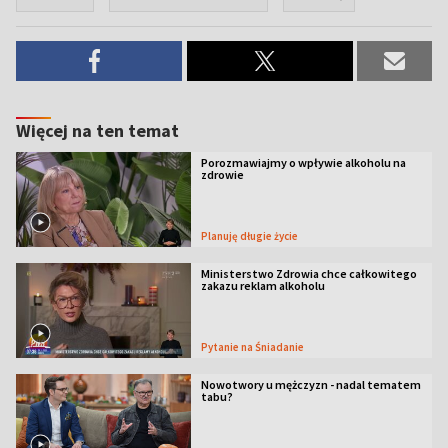
Więcej na ten temat
Porozmawiajmy o wpływie alkoholu na
zdrowie
Planuję długie życie
Ministerstwo Zdrowia chce całkowitego
zakazu reklam alkoholu
Pytanie na Śniadanie
Nowotwory u mężczyzn - nadal tematem
tabu?