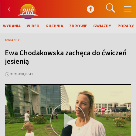
WYDANIA
WIDEO
KUCHNIA
ZDROWIE
GWIAZDY
PORADY
GWIAZDY
Ewa Chodakowska zachęca do ćwiczeń
jesienią
09.09.2018, 07:43