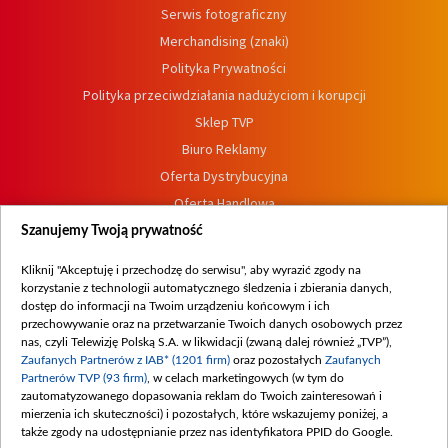
Serwis fotograficzny
Merchandising (znaki)
Polityka Prywatności
Polityka przeciwdziałania nadużyciom i korupcji
Sklep TVP
Biuro Reklamy
Oferta Dystrybucyjna
Oferta Handlowa
Dostępność
Szanujemy Twoją prywatność
Moje zgody
Kliknij "Akceptuję i przechodzę do serwisu", aby wyrazić zgody na
Procedura zgłoszeń wewnętrznych
korzystanie z technologii automatycznego śledzenia i zbierania danych,
dostęp do informacji na Twoim urządzeniu końcowym i ich
przechowywanie oraz na przetwarzanie Twoich danych osobowych przez
nas, czyli Telewizję Polską S.A. w likwidacji (zwaną dalej również „TVP”),
Zaufanych Partnerów z IAB* (1201 firm)
oraz pozostałych
Zaufanych
Partnerów TVP (93 firm)
, w celach marketingowych (w tym do
zautomatyzowanego dopasowania reklam do Twoich zainteresowań i
mierzenia ich skuteczności) i pozostałych, które wskazujemy poniżej, a
także zgody na udostępnianie przez nas identyfikatora PPID do Google.