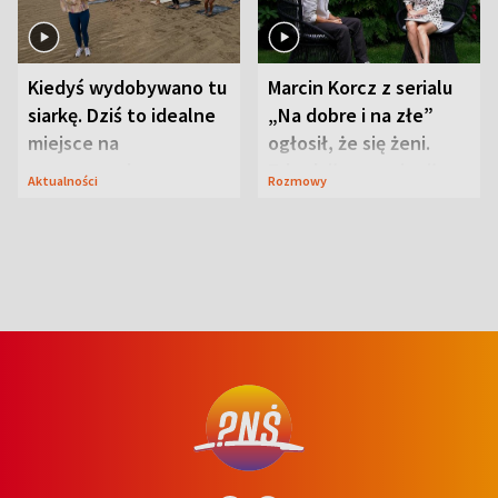
Kiedyś wydobywano tu
Marcin Korcz z serialu
siarkę. Dziś to idealne
„Na dobre i na złe”
miejsce na
ogłosił, że się żeni.
wypoczynek
Zdradził, co zmienił
Aktualności
Rozmowy
syn