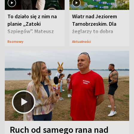
To działo się z nim na
Wiatr nad Jeziorem
planie „Zatoki
Tarnobrzeskim. Dla
Szpiegów”. Mateusz
żeglarzy to dobra
Janicki odsłonił
wiadomość
Rozmowy
Aktualności
aktorski sekret
Ruch od samego rana nad