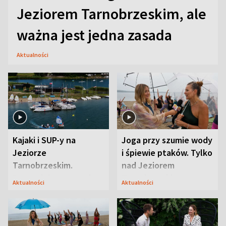
Jeziorem Tarnobrzeskim, ale
ważna jest jedna zasada
Aktualności
Kajaki i SUP-y na
Joga przy szumie wody
Jeziorze
i śpiewie ptaków. Tylko
Tarnobrzeskim.
nad Jeziorem
Przyrodnicy zwracają
Tarnobrzeskim
Aktualności
Aktualności
uwagę na coś jeszcze