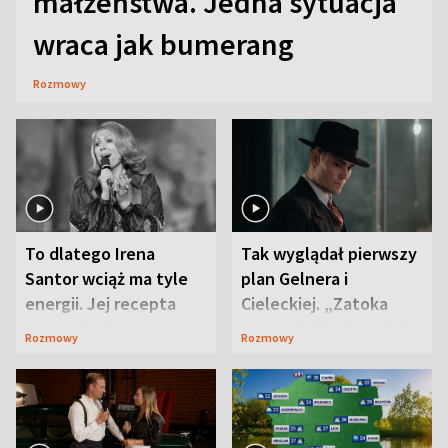
małżeństwa. Jedna sytuacja
wraca jak bumerang
Rozmowy
To dlatego Irena
Tak wyglądał pierwszy
Santor wciąż ma tyle
plan Gelnera i
energii. Jej recepta
Cieleckiej. „Zatoka
jest zaskakująco
szpiegów” od razu ich
Rozmowy
Rozmowy
prosta
zaskoczyła