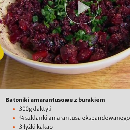
Batoniki amarantusowe z burakiem
300g daktyli
¾ szklanki amarantusa ekspandowanego
3 łyżki kakao