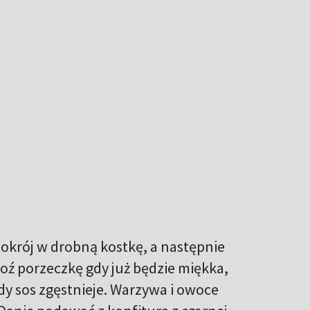
pokrój w drobną kostkę, a następnie
oź porzeczkę gdy już będzie miękka,
edy sos zgęstnieje. Warzywa i owoce