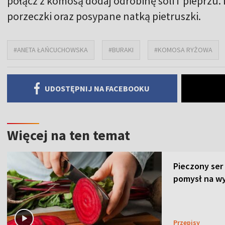
połącz z komosą dodaj odrobinę soli i pieprzu.
porzeczki oraz posypane natką pietruszki.
#ANETA ŁAŃCUCHOWSKA
#BURAKI
#KOMOSA RYŻOWA
UDOSTĘPNIJ NA FACEBOOKU
Więcej na ten temat
Pieczony ser
pomysł na wy
Przepisy