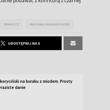
 Danie podawać z konfiturą z czarnej
#BARSZCZ
#BATONIKI AMARANTUSOWE
UDOSTĘPNIJ NA X
 koryciński na buraku z miodem. Prosty
raziste danie