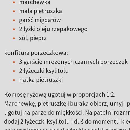
marchewka
mała pietruszka
garść migdałów
2 łyżki oleju rzepakowego
sól, pieprz
konfitura porzeczkowa:
3 garście mrożonych czarnych porzeczek
2 łyżeczki ksylitolu
natka pietruszki
Komosę ryżową ugotuj w proporcjach 1:2.
Marchewkę, pietruszkę i buraka obierz, umyj i 
ugotuj na parze do miękkości. Na patelni rozmr
dodaj 2 łyżeczki ksylitolu i duś do momentu ki