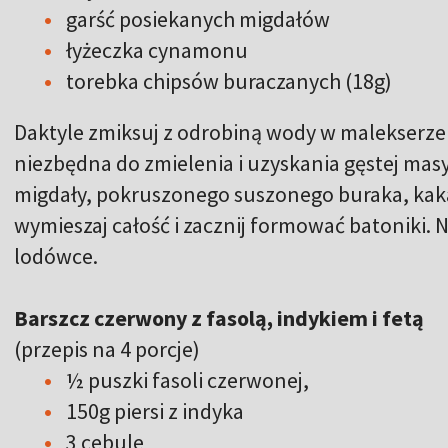
garść posiekanych migdałów
łyżeczka cynamonu
torebka chipsów buraczanych (18g)
Daktyle zmiksuj z odrobiną wody w malekserze (
niezbędna do zmielenia i uzyskania gęstej mas
migdały, pokruszonego suszonego buraka, kak
wymieszaj całość i zacznij formować batoniki. 
lodówce.
Barszcz czerwony z fasolą, indykiem i fetą
(przepis na 4 porcje)
½ puszki fasoli czerwonej,
150g piersi z indyka
3 cebule