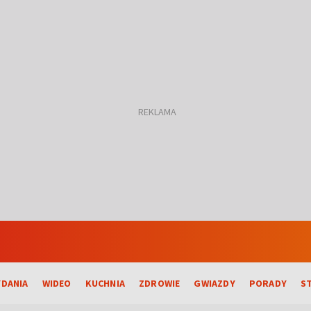
DANIA
WIDEO
KUCHNIA
ZDROWIE
GWIAZDY
PORADY
S