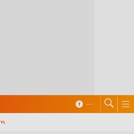
...
TYL