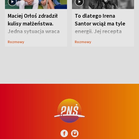
Maciej Orłoś zdradził
To dlatego Irena
kulisy małżeństwa.
Santor wciąż ma tyle
Jedna sytuacja wraca
energii. Jej recepta
jak bumerang
jest zaskakująco
Rozmowy
Rozmowy
prosta