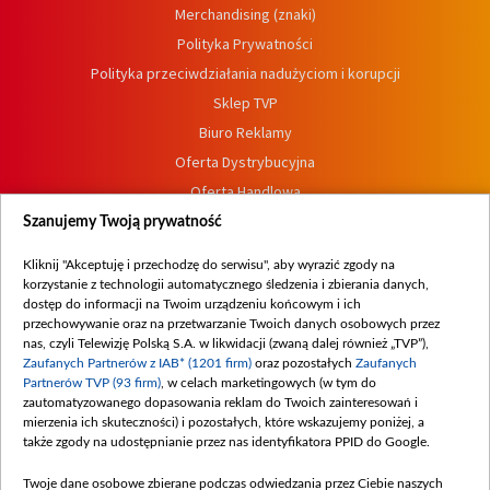
Merchandising (znaki)
Polityka Prywatności
Polityka przeciwdziałania nadużyciom i korupcji
Sklep TVP
Biuro Reklamy
Oferta Dystrybucyjna
Oferta Handlowa
Dostępność
Szanujemy Twoją prywatność
Moje zgody
Kliknij "Akceptuję i przechodzę do serwisu", aby wyrazić zgody na
Procedura zgłoszeń wewnętrznych
korzystanie z technologii automatycznego śledzenia i zbierania danych,
dostęp do informacji na Twoim urządzeniu końcowym i ich
przechowywanie oraz na przetwarzanie Twoich danych osobowych przez
nas, czyli Telewizję Polską S.A. w likwidacji (zwaną dalej również „TVP”),
Zaufanych Partnerów z IAB* (1201 firm)
oraz pozostałych
Zaufanych
Partnerów TVP (93 firm)
, w celach marketingowych (w tym do
zautomatyzowanego dopasowania reklam do Twoich zainteresowań i
mierzenia ich skuteczności) i pozostałych, które wskazujemy poniżej, a
także zgody na udostępnianie przez nas identyfikatora PPID do Google.
Twoje dane osobowe zbierane podczas odwiedzania przez Ciebie naszych