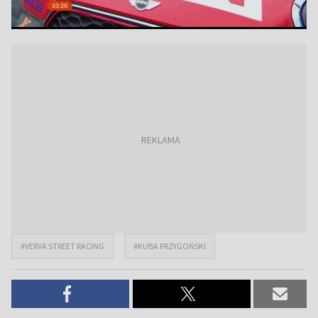
#VERVA STREET RACING
#KUBA PRZYGOŃSKI