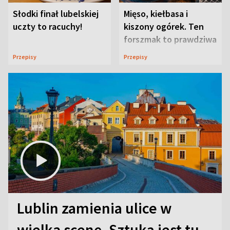
Słodki finał lubelskiej
Mięso, kiełbasa i
uczty to racuchy!
kiszony ogórek. Ten
forszmak to prawdziwa
uczta
Przepisy
Przepisy
Lublin zamienia ulice w
wielką scenę. Sztuka jest tu