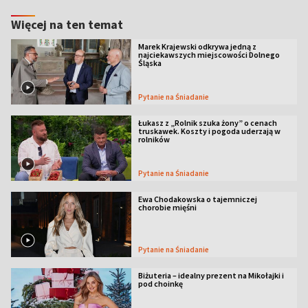
Więcej na ten temat
Marek Krajewski odkrywa jedną z
najciekawszych miejscowości Dolnego
Śląska
Pytanie na Śniadanie
Łukasz z „Rolnik szuka żony” o cenach
truskawek. Koszty i pogoda uderzają w
rolników
Pytanie na Śniadanie
Ewa Chodakowska o tajemniczej
chorobie mięśni
Pytanie na Śniadanie
Biżuteria – idealny prezent na Mikołajki i
pod choinkę