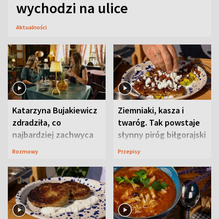
wychodzi na ulice
Aktualności
Katarzyna Bujakiewicz
Ziemniaki, kasza i
zdradziła, co
twaróg. Tak powstaje
najbardziej zachwyca
słynny piróg biłgorajski
ją w Lublinie
Rozmowy
Przepisy