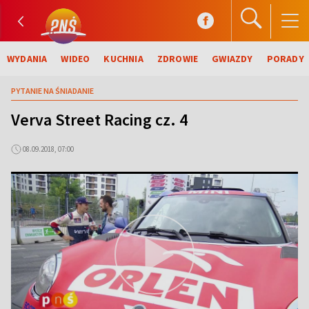
WYDANIA
WIDEO
KUCHNIA
ZDROWIE
GWIAZDY
PORADY
PYTANIE NA ŚNIADANIE
Verva Street Racing cz. 4
08.09.2018, 07:00