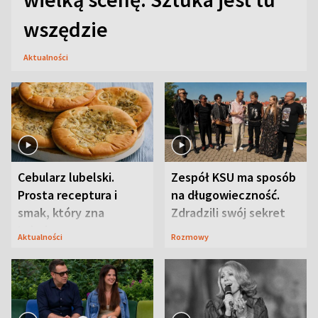
wszędzie
Aktualności
Cebularz lubelski.
Zespół KSU ma sposób
Prosta receptura i
na długowieczność.
smak, który zna
Zdradzili swój sekret
Lubelszczyzna
Aktualności
Rozmowy