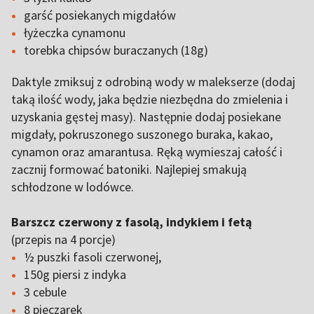
garść posiekanych migdałów
łyżeczka cynamonu
torebka chipsów buraczanych (18g)
Daktyle zmiksuj z odrobiną wody w malekserze (dodaj
taką ilość wody, jaka będzie niezbędna do zmielenia i
uzyskania gęstej masy). Następnie dodaj posiekane
migdały, pokruszonego suszonego buraka, kakao,
cynamon oraz amarantusa. Ręką wymieszaj całość i
zacznij formować batoniki. Najlepiej smakują
schłodzone w lodówce.
Barszcz czerwony z fasolą, indykiem i fetą
(przepis na 4 porcje)
½ puszki fasoli czerwonej,
150g piersi z indyka
3 cebule
8 pieczarek