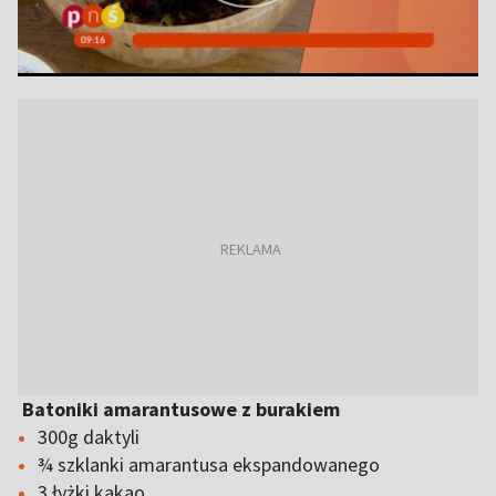
Batoniki amarantusowe z burakiem
300g daktyli
¾ szklanki amarantusa ekspandowanego
3 łyżki kakao