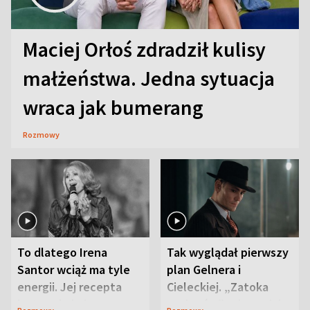
Maciej Orłoś zdradził kulisy
małżeństwa. Jedna sytuacja
wraca jak bumerang
Rozmowy
To dlatego Irena
Tak wyglądał pierwszy
Santor wciąż ma tyle
plan Gelnera i
energii. Jej recepta
Cieleckiej. „Zatoka
jest zaskakująco
szpiegów” od razu ich