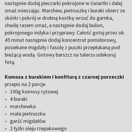
następnie dodaj pieczarki pokrojone w ćwiartki i dalej
smaż mieszając. Marchew, pietruszkę i buraki obierz ze
skórki i pokrój w drobną kostkę wrzuć do garnka,
chwilę razem smaż, a następnie dodaj bulion,
pokrojonego indyka i przyprawy. Całość gotuj przez ok.
45 minut następnie dodaj koncentrat pomidorowy,
posiekane migdały i fasolę z puszki przepłukaną pod
bieżącą wodą. Gotowy barszcz na talerzu udekoruj
fetą.
Komosa z burakiem i konfiturą z czarnej porzeczki
przepis na 2 porcje
100g komosy ryżowej
4 buraki
marchewka
mała pietruszka
garść migdałów
2 łyżki oleju rzepakowego