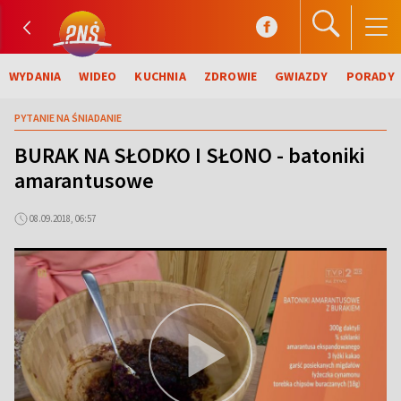
WYDANIA
WIDEO
KUCHNIA
ZDROWIE
GWIAZDY
PORADY
PYTANIE NA ŚNIADANIE
BURAK NA SŁODKO I SŁONO - batoniki
amarantusowe
08.09.2018, 06:57