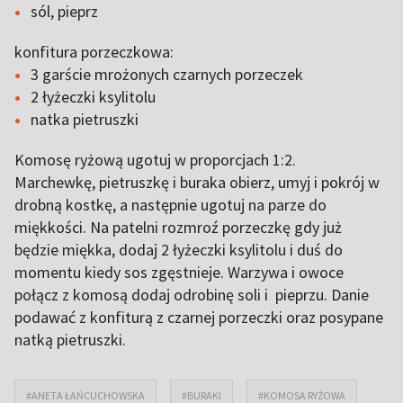
sól, pieprz
konfitura porzeczkowa:
3 garście mrożonych czarnych porzeczek
2 łyżeczki ksylitolu
natka pietruszki
Komosę ryżową ugotuj w proporcjach 1:2.
Marchewkę, pietruszkę i buraka obierz, umyj i pokrój w
drobną kostkę, a następnie ugotuj na parze do
miękkości. Na patelni rozmroź porzeczkę gdy już
będzie miękka, dodaj 2 łyżeczki ksylitolu i duś do
momentu kiedy sos zgęstnieje. Warzywa i owoce
połącz z komosą dodaj odrobinę soli i pieprzu. Danie
podawać z konfiturą z czarnej porzeczki oraz posypane
natką pietruszki.
#ANETA ŁAŃCUCHOWSKA
#BURAKI
#KOMOSA RYŻOWA