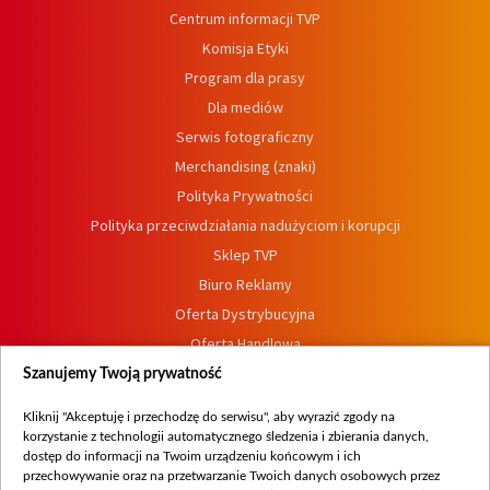
Centrum informacji TVP
Komisja Etyki
Program dla prasy
Dla mediów
Serwis fotograficzny
Merchandising (znaki)
Polityka Prywatności
Polityka przeciwdziałania nadużyciom i korupcji
Sklep TVP
Biuro Reklamy
Oferta Dystrybucyjna
Oferta Handlowa
Dostępność
Szanujemy Twoją prywatność
Moje zgody
Kliknij "Akceptuję i przechodzę do serwisu", aby wyrazić zgody na
Procedura zgłoszeń wewnętrznych
korzystanie z technologii automatycznego śledzenia i zbierania danych,
dostęp do informacji na Twoim urządzeniu końcowym i ich
przechowywanie oraz na przetwarzanie Twoich danych osobowych przez