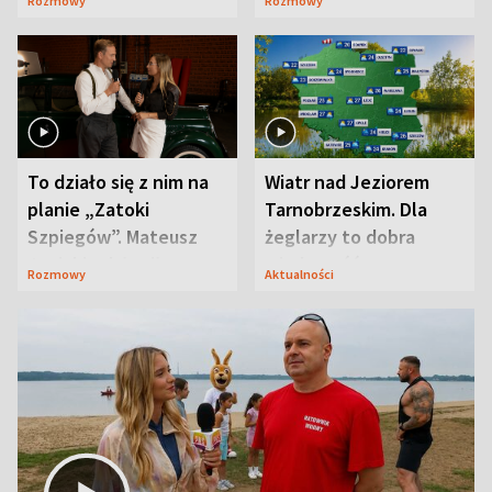
Rozmowy
Rozmowy
prosta
zaskoczyła
To działo się z nim na
Wiatr nad Jeziorem
planie „Zatoki
Tarnobrzeskim. Dla
Szpiegów”. Mateusz
żeglarzy to dobra
Janicki odsłonił
wiadomość
Rozmowy
Aktualności
aktorski sekret