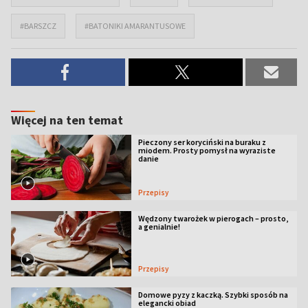
#BARSZCZ
#BATONIKI AMARANTUSOWE
Więcej na ten temat
Pieczony ser koryciński na buraku z
miodem. Prosty pomysł na wyraziste
danie
Przepisy
Wędzony twarożek w pierogach – prosto,
a genialnie!
Przepisy
Domowe pyzy z kaczką. Szybki sposób na
elegancki obiad