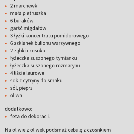
2 marchewki
mała pietruszka
6 buraków
garść migdałów
3 łyżki koncentratu pomidorowego
6 szklanek bulionu warzywnego
2 ząbki czosnku
łyżeczka suszonego tymianku
łyżeczka suszonego rozmarynu
4 liście laurowe
sok z cytryny do smaku
sól, pieprz
oliwa
dodatkowo:
feta do dekoracji.
Na oliwie z oliwek podsmaż cebulę z czosnkiem