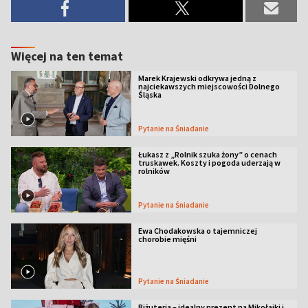
Więcej na ten temat
Marek Krajewski odkrywa jedną z
najciekawszych miejscowości Dolnego
Śląska
Pytanie na Śniadanie
Łukasz z „Rolnik szuka żony” o cenach
truskawek. Koszty i pogoda uderzają w
rolników
Pytanie na Śniadanie
Ewa Chodakowska o tajemniczej
chorobie mięśni
Pytanie na Śniadanie
Biżuteria – idealny prezent na Mikołajki i