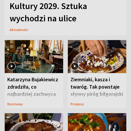
Kultury 2029. Sztuka
wychodzi na ulice
Aktualności
Katarzyna Bujakiewicz
Ziemniaki, kasza i
zdradziła, co
twaróg. Tak powstaje
najbardziej zachwyca
słynny piróg biłgorajski
ją w Lublinie
Rozmowy
Przepisy