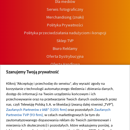
Dla mediów
Serwis fotograficzny
Merchandising (znaki)
Polityka Prywatności
Polityka przeciwdziałania nadużyciom i korupcji
Sklep TVP
Biuro Reklamy
Oferta Dystrybucyjna
Oferta Handlowa
Dostępność
Szanujemy Twoją prywatność
Moje zgody
Kliknij "Akceptuję i przechodzę do serwisu", aby wyrazić zgody na
Procedura zgłoszeń wewnętrznych
korzystanie z technologii automatycznego śledzenia i zbierania danych,
dostęp do informacji na Twoim urządzeniu końcowym i ich
przechowywanie oraz na przetwarzanie Twoich danych osobowych przez
nas, czyli Telewizję Polską S.A. w likwidacji (zwaną dalej również „TVP”),
Zaufanych Partnerów z IAB* (1201 firm)
oraz pozostałych
Zaufanych
Partnerów TVP (93 firm)
, w celach marketingowych (w tym do
zautomatyzowanego dopasowania reklam do Twoich zainteresowań i
mierzenia ich skuteczności) i pozostałych, które wskazujemy poniżej, a