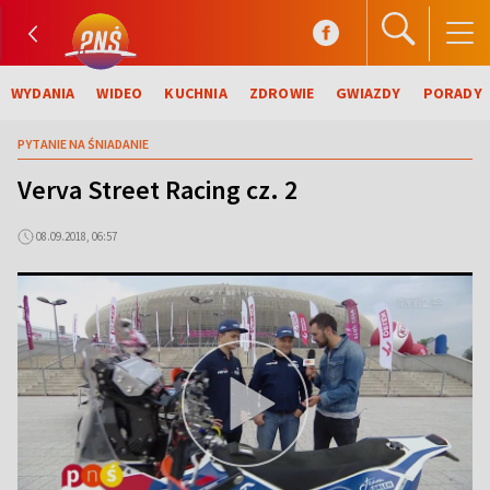
WYDANIA
WIDEO
KUCHNIA
ZDROWIE
GWIAZDY
PORADY
PYTANIE NA ŚNIADANIE
Verva Street Racing cz. 2
08.09.2018, 06:57