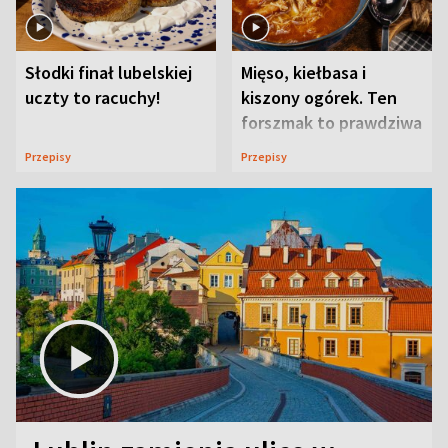
Słodki finał lubelskiej
Mięso, kiełbasa i
uczty to racuchy!
kiszony ogórek. Ten
forszmak to prawdziwa
uczta
Przepisy
Przepisy