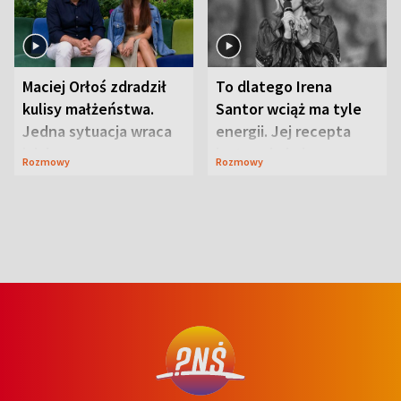
Maciej Orłoś zdradził
To dlatego Irena
kulisy małżeństwa.
Santor wciąż ma tyle
Jedna sytuacja wraca
energii. Jej recepta
jak bumerang
jest zaskakująco
Rozmowy
Rozmowy
prosta