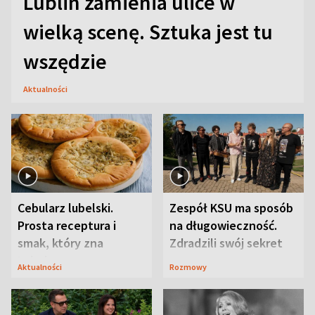
Lublin zamienia ulice w
wielką scenę. Sztuka jest tu
wszędzie
Aktualności
Cebularz lubelski.
Zespół KSU ma sposób
Prosta receptura i
na długowieczność.
smak, który zna
Zdradzili swój sekret
Lubelszczyzna
Aktualności
Rozmowy