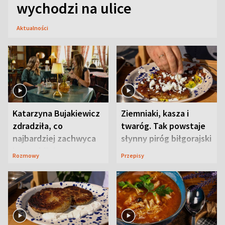
wychodzi na ulice
Aktualności
Katarzyna Bujakiewicz
Ziemniaki, kasza i
zdradziła, co
twaróg. Tak powstaje
najbardziej zachwyca
słynny piróg biłgorajski
ją w Lublinie
Rozmowy
Przepisy