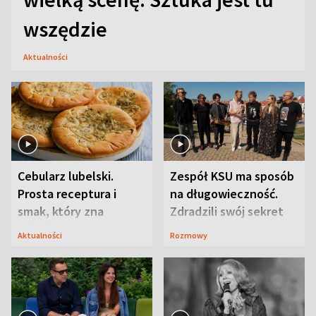
wszędzie
Aktualności
Cebularz lubelski.
Zespół KSU ma sposób
Prosta receptura i
na długowieczność.
smak, który zna
Zdradzili swój sekret
Lubelszczyzna
Aktualności
Rozmowy