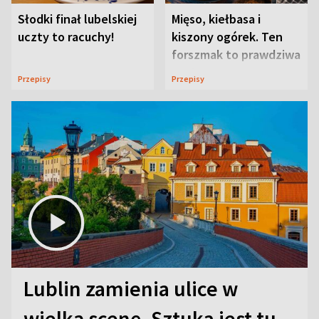
Słodki finał lubelskiej
Mięso, kiełbasa i
uczty to racuchy!
kiszony ogórek. Ten
forszmak to prawdziwa
uczta
Przepisy
Przepisy
Lublin zamienia ulice w
wielką scenę. Sztuka jest tu