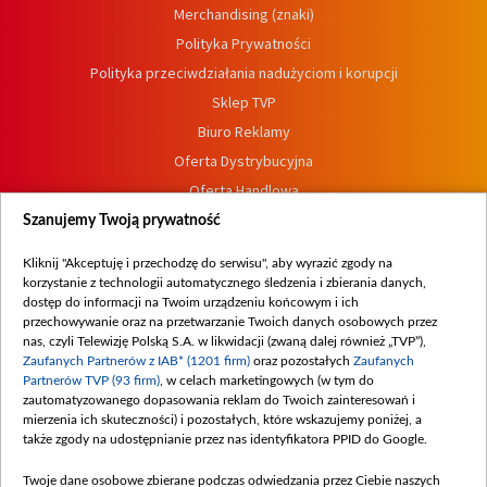
Merchandising (znaki)
Polityka Prywatności
Polityka przeciwdziałania nadużyciom i korupcji
Sklep TVP
Biuro Reklamy
Oferta Dystrybucyjna
Oferta Handlowa
Dostępność
Szanujemy Twoją prywatność
Moje zgody
Kliknij "Akceptuję i przechodzę do serwisu", aby wyrazić zgody na
Procedura zgłoszeń wewnętrznych
korzystanie z technologii automatycznego śledzenia i zbierania danych,
dostęp do informacji na Twoim urządzeniu końcowym i ich
przechowywanie oraz na przetwarzanie Twoich danych osobowych przez
nas, czyli Telewizję Polską S.A. w likwidacji (zwaną dalej również „TVP”),
Zaufanych Partnerów z IAB* (1201 firm)
oraz pozostałych
Zaufanych
Partnerów TVP (93 firm)
, w celach marketingowych (w tym do
zautomatyzowanego dopasowania reklam do Twoich zainteresowań i
mierzenia ich skuteczności) i pozostałych, które wskazujemy poniżej, a
także zgody na udostępnianie przez nas identyfikatora PPID do Google.
Twoje dane osobowe zbierane podczas odwiedzania przez Ciebie naszych