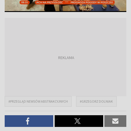
#PRZEGLĄD NEWSÓW ABSTRAKCYJNYCH
#GRZEGORZ DOLNIAK