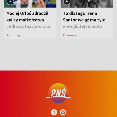
Maciej Orłoś zdradził
To dlatego Irena
kulisy małżeństwa.
Santor wciąż ma tyle
Jedna sytuacja wraca
energii. Jej recepta
jak bumerang
jest zaskakująco
Rozmowy
Rozmowy
prosta