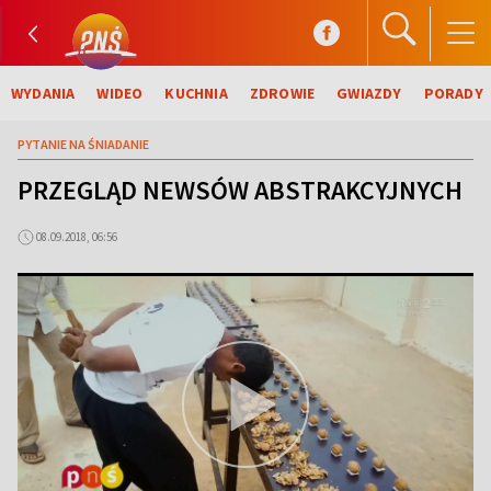
WYDANIA
WIDEO
KUCHNIA
ZDROWIE
GWIAZDY
PORADY
PYTANIE NA ŚNIADANIE
PRZEGLĄD NEWSÓW ABSTRAKCYJNYCH
08.09.2018, 06:56