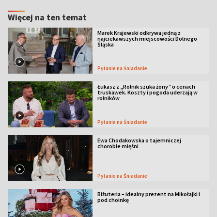
Więcej na ten temat
Marek Krajewski odkrywa jedną z
najciekawszych miejscowości Dolnego
Śląska
Pytanie na Śniadanie
Łukasz z „Rolnik szuka żony” o cenach
truskawek. Koszty i pogoda uderzają w
rolników
Pytanie na Śniadanie
Ewa Chodakowska o tajemniczej
chorobie mięśni
Pytanie na Śniadanie
Biżuteria – idealny prezent na Mikołajki i
pod choinkę