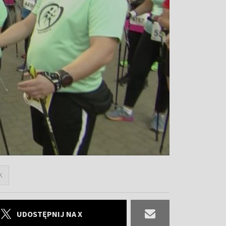
K
UDOSTĘPNIJ NA X