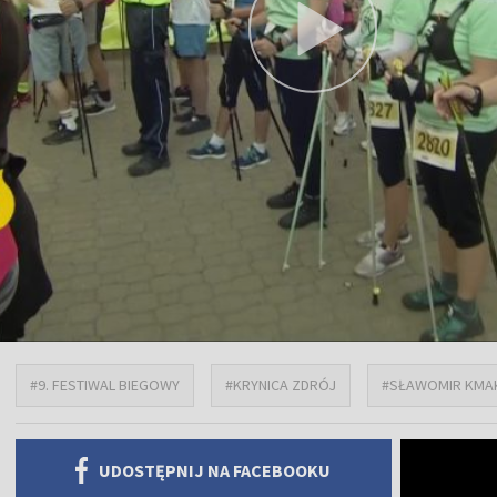
#9. FESTIWAL BIEGOWY
#KRYNICA ZDRÓJ
#SŁAWOMIR KMA
UDOSTĘPNIJ NA FACEBOOKU