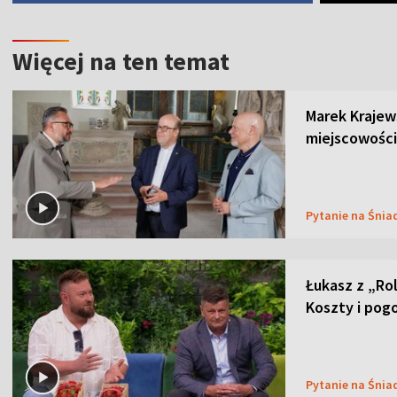
Więcej na ten temat
Marek Krajew
miejscowości
Pytanie na Śnia
Łukasz z „Ro
Koszty i pog
Pytanie na Śnia