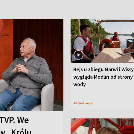
Rejs u zbiegu Narwi i Wisły
wygląda Modlin od strony
wody
Aktualności
TVP. We
w „Królu