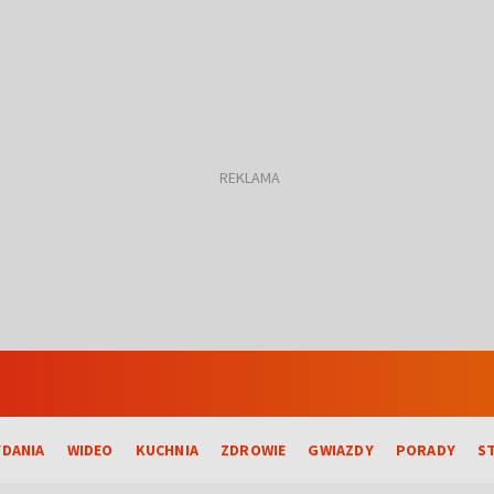
DANIA
WIDEO
KUCHNIA
ZDROWIE
GWIAZDY
PORADY
S