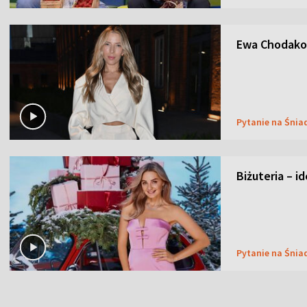
Ewa Chodakow
Pytanie na Śnia
Biżuteria – i
Pytanie na Śnia