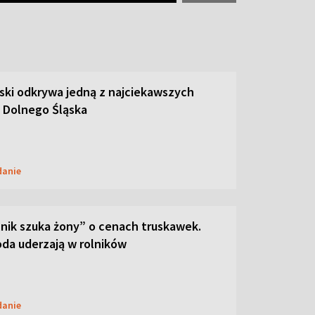
ski odkrywa jedną z najciekawszych
 Dolnego Śląska
danie
lnik szuka żony” o cenach truskawek.
oda uderzają w rolników
danie