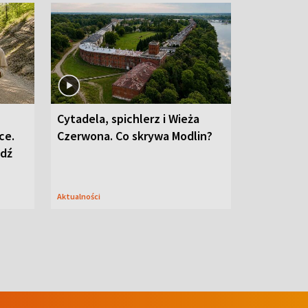
Cytadela, spichlerz i Wieża
ce.
Czerwona. Co skrywa Modlin?
edź
Aktualności