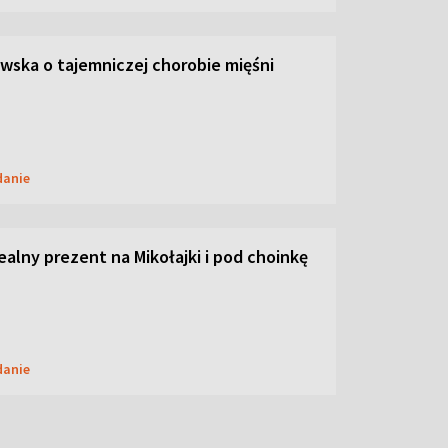
ska o tajemniczej chorobie mięśni
danie
dealny prezent na Mikołajki i pod choinkę
danie