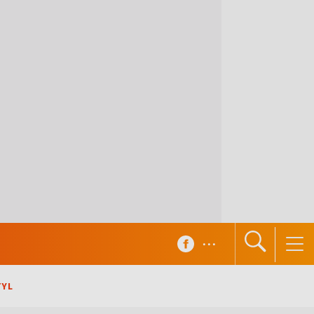
...
TYL