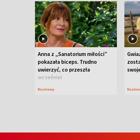
Anna z „Sanatorium miłości”
Gwia
pokazała biceps. Trudno
zost
uwierzyć, co przeszła
swoj
wcześniej
Rozmowy
Rozmo