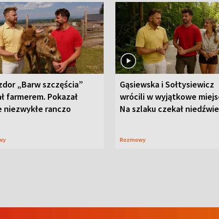
zdor „Barw szczęścia”
Gąsiewska i Sołtysiewicz
ał farmerem. Pokazał
wrócili w wyjątkowe miejs
e niezwykłe ranczo
Na szlaku czekał niedźwi
wy
Rozmowy