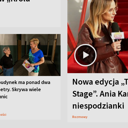
Nowa edycja „
budynek ma ponad dwa
etry. Skrywa wiele
Stage”. Ania K
mnic
niespodzianki
ności
Rozmowy