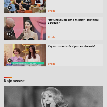
Uroda
"Ratunku! Moje usta znikają!" - jak temu
zaradzić?
Uroda
Czy można odwrócić proces siwienia?
Uroda
Najnowsze