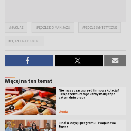
#MAKIJAŻ
#PĘDZLE DO MAKIJAŻU
#PĘDZLE SYNTETYCZNE
#PĘDZLE NATURALNE
Więcej na ten temat
Nie masz czasu przed firmową kolacją?
Ten patent uratuje każdy makijaż po
całym dniu pracy
Uroda
Finał 8. edycji programu: Twoja nowa
figura