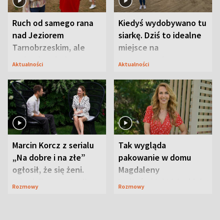
Ruch od samego rana
Kiedyś wydobywano tu
nad Jeziorem
siarkę. Dziś to idealne
Tarnobrzeskim, ale
miejsce na
ważna jest jedna
wypoczynek
Aktualności
Aktualności
zasada
Marcin Korcz z serialu
Tak wygląda
„Na dobre i na złe”
pakowanie w domu
ogłosił, że się żeni.
Magdaleny
Zdradził, co zmienił
Waligórskiej-Lisieckiej.
Rozmowy
Rozmowy
syn
Mąż nie odpuszcza