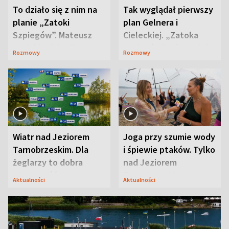
To działo się z nim na
Tak wyglądał pierwszy
planie „Zatoki
plan Gelnera i
Szpiegów”. Mateusz
Cieleckiej. „Zatoka
Janicki odsłonił
szpiegów” od razu ich
Rozmowy
Rozmowy
aktorski sekret
zaskoczyła
Wiatr nad Jeziorem
Joga przy szumie wody
Tarnobrzeskim. Dla
i śpiewie ptaków. Tylko
żeglarzy to dobra
nad Jeziorem
wiadomość
Tarnobrzeskim
Aktualności
Aktualności