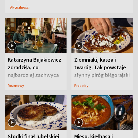
Aktualności
Katarzyna Bujakiewicz
Ziemniaki, kasza i
zdradziła, co
twaróg. Tak powstaje
najbardziej zachwyca
słynny piróg biłgorajski
ją w Lublinie
Rozmowy
Przepisy
Słodki finał lubelskiej
Mięso, kiełbasa i