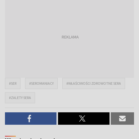
#SER
#SEROMANIACY
#WŁAŚCIWOŚCI ZDROWOTNE SERA
#ZALETY SERA