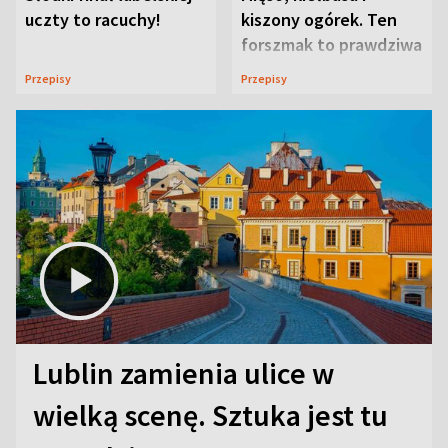
uczty to racuchy!
kiszony ogórek. Ten
forszmak to prawdziwa
uczta
Przepisy
Przepisy
Lublin zamienia ulice w
wielką scenę. Sztuka jest tu