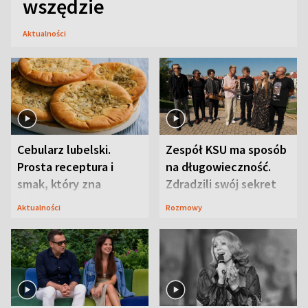
wszędzie
Aktualności
Cebularz lubelski.
Zespół KSU ma sposób
Prosta receptura i
na długowieczność.
smak, który zna
Zdradzili swój sekret
Lubelszczyzna
Aktualności
Rozmowy