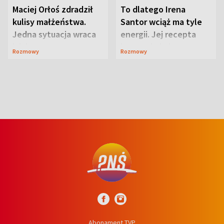
Maciej Orłoś zdradził
To dlatego Irena
kulisy małżeństwa.
Santor wciąż ma tyle
Jedna sytuacja wraca
energii. Jej recepta
jak bumerang
jest zaskakująco
Rozmowy
Rozmowy
prosta
Abonament TVP