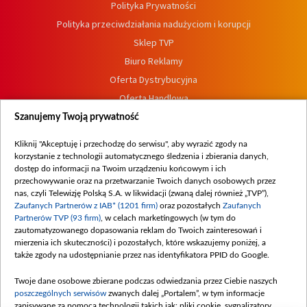
Polityka Prywatności
Polityka przeciwdziałania nadużyciom i korupcji
Sklep TVP
Biuro Reklamy
Oferta Dystrybucyjna
Oferta Handlowa
Dostępność
Szanujemy Twoją prywatność
Moje zgody
Kliknij "Akceptuję i przechodzę do serwisu", aby wyrazić zgody na
Procedura zgłoszeń wewnętrznych
korzystanie z technologii automatycznego śledzenia i zbierania danych,
dostęp do informacji na Twoim urządzeniu końcowym i ich
przechowywanie oraz na przetwarzanie Twoich danych osobowych przez
nas, czyli Telewizję Polską S.A. w likwidacji (zwaną dalej również „TVP”),
Zaufanych Partnerów z IAB* (1201 firm)
oraz pozostałych
Zaufanych
Partnerów TVP (93 firm)
, w celach marketingowych (w tym do
zautomatyzowanego dopasowania reklam do Twoich zainteresowań i
mierzenia ich skuteczności) i pozostałych, które wskazujemy poniżej, a
także zgody na udostępnianie przez nas identyfikatora PPID do Google.
Twoje dane osobowe zbierane podczas odwiedzania przez Ciebie naszych
poszczególnych serwisów
zwanych dalej „Portalem”, w tym informacje
zapisywane za pomocą technologii takich jak: pliki cookie, sygnalizatory