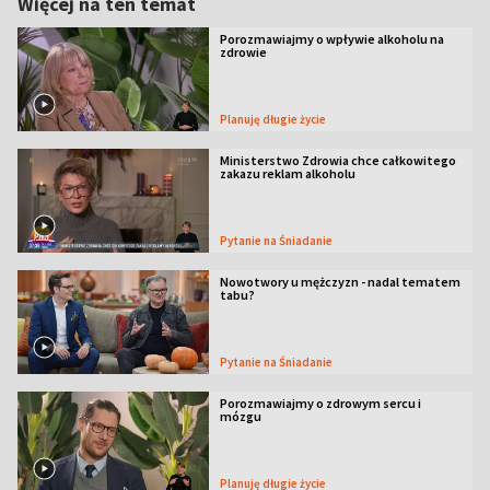
Więcej na ten temat
Porozmawiajmy o wpływie alkoholu na
zdrowie
Planuję długie życie
Ministerstwo Zdrowia chce całkowitego
zakazu reklam alkoholu
Pytanie na Śniadanie
Nowotwory u mężczyzn - nadal tematem
tabu?
Pytanie na Śniadanie
Porozmawiajmy o zdrowym sercu i
mózgu
Planuję długie życie