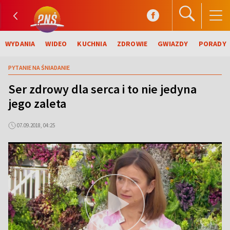
WYDANIA
WIDEO
KUCHNIA
ZDROWIE
GWIAZDY
PORADY
PYTANIE NA ŚNIADANIE
Ser zdrowy dla serca i to nie jedyna
jego zaleta
07.09.2018, 04:25