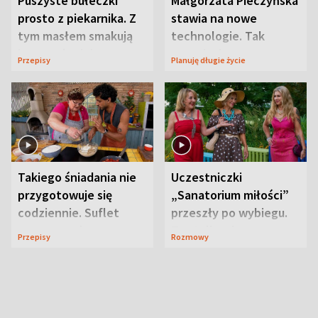
Puszyste bułeczki
Małgorzata Pieczyńska
prosto z piekarnika. Z
stawia na nowe
tym masłem smakują
technologie. Tak
jeszcze lepiej
organizuje sprawy
Przepisy
Planuję długie życie
zdrowotne
Takiego śniadania nie
Uczestniczki
przygotowuje się
„Sanatorium miłości”
codziennie. Suflet
przeszły po wybiegu.
serowy zachwyca
Te stylizacje
Przepisy
Rozmowy
smakiem
przyciągały wzrok