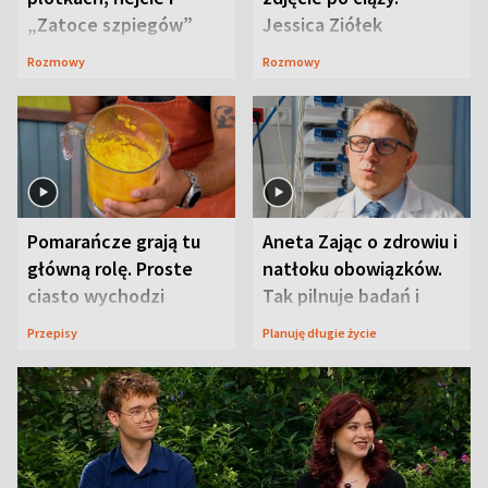
„Zatoce szpiegów”
Jessica Ziółek
wywołała lawinę
Rozmowy
Rozmowy
komentarzy
Pomarańcze grają tu
Aneta Zając o zdrowiu i
główną rolę. Proste
natłoku obowiązków.
ciasto wychodzi
Tak pilnuje badań i
wyjątkowo wilgotne
wizyt
Przepisy
Planuję długie życie