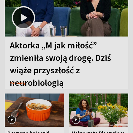
Aktorka „M jak miłość”
zmieniła swoją drogę. Dziś
wiąże przyszłość z
neurobiologią
Rozmowy