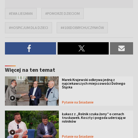
#EWA LIEGMAN
#POMORZE DZIECIOM
#HOSPICJUM DLA DZIECI
##100DOBRYCHUCZYNKÓW
Więcej na ten temat
Marek Krajewski odkrywa jedną z
najciekawszych miejscowości Dolnego
Śląska
Pytanie na Śniadanie
Łukasz z „Rolnik szuka żony” o cenach
truskawek. Koszty i pogoda uderzają w
rolników
Pytanie na Śniadanie