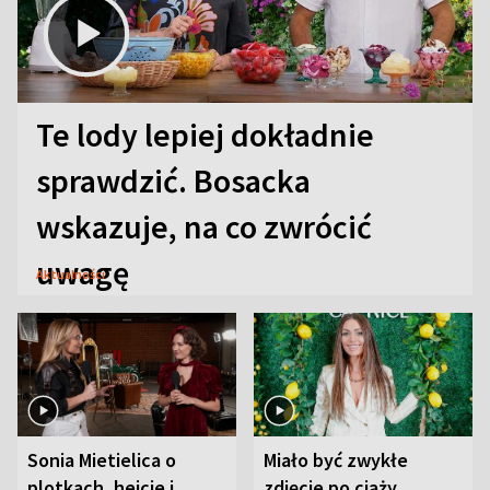
Te lody lepiej dokładnie
sprawdzić. Bosacka
wskazuje, na co zwrócić
uwagę
Aktualności
Sonia Mietielica o
Miało być zwykłe
plotkach, hejcie i
zdjęcie po ciąży.