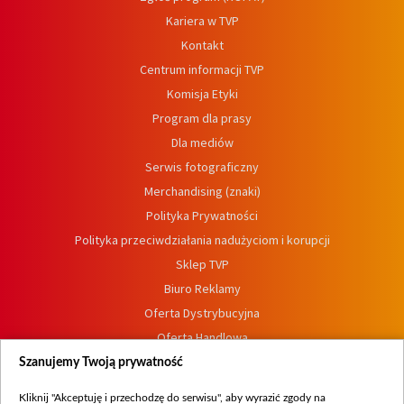
Kariera w TVP
Kontakt
Centrum informacji TVP
Komisja Etyki
Program dla prasy
Dla mediów
Serwis fotograficzny
Merchandising (znaki)
Polityka Prywatności
Polityka przeciwdziałania nadużyciom i korupcji
Sklep TVP
Biuro Reklamy
Oferta Dystrybucyjna
Oferta Handlowa
Dostępność
Szanujemy Twoją prywatność
Moje zgody
Kliknij "Akceptuję i przechodzę do serwisu", aby wyrazić zgody na