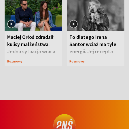
Maciej Orłoś zdradził
To dlatego Irena
kulisy małżeństwa.
Santor wciąż ma tyle
Jedna sytuacja wraca
energii. Jej recepta
jak bumerang
jest zaskakująco
Rozmowy
Rozmowy
prosta