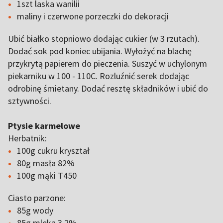
1szt laska wanilii
maliny i czerwone porzeczki do dekoracji
Ubić białko stopniowo dodając cukier (w 3 rzutach).
Dodać sok pod koniec ubijania. Wyłożyć na blachę
przykrytą papierem do pieczenia. Suszyć w uchylonym
piekarniku w 100 - 110C. Rozluźnić serek dodając
odrobinę śmietany. Dodać resztę składników i ubić do
sztywności.
Ptysie karmelowe
Herbatnik:
100g cukru kryształ
80g masła 82%
100g mąki T450
Ciasto parzone:
85g wody
85g mleka 3,2%