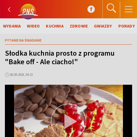
WYDANIA
WIDEO
KUCHNIA
ZDROWIE
GWIAZDY
PORADY
PYTANIE NA ŚNIADANIE
Słodka kuchnia prosto z programu
"Bake off - Ale ciacho!"
06.09.2018, 04:32