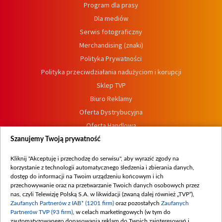
Program dla prasy
Dla mediów
Serwis fotograficzny
Merchandising (znaki)
Polityka Prywatności
Polityka przeciwdziałania nadużyciom i korupcji
Sklep TVP
Biuro Reklamy
Oferta Dystrybucyjna
Oferta Handlowa
Dostępność
Szanujemy Twoją prywatność
Moje zgody
Kliknij "Akceptuję i przechodzę do serwisu", aby wyrazić zgody na
Procedura zgłoszeń wewnętrznych
korzystanie z technologii automatycznego śledzenia i zbierania danych,
dostęp do informacji na Twoim urządzeniu końcowym i ich
przechowywanie oraz na przetwarzanie Twoich danych osobowych przez
nas, czyli Telewizję Polską S.A. w likwidacji (zwaną dalej również „TVP”),
Zaufanych Partnerów z IAB* (1201 firm)
oraz pozostałych
Zaufanych
Partnerów TVP (93 firm)
, w celach marketingowych (w tym do
zautomatyzowanego dopasowania reklam do Twoich zainteresowań i