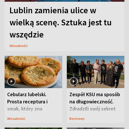
Lublin zamienia ulice w
wielką scenę. Sztuka jest tu
wszędzie
Aktualności
Cebularz lubelski.
Zespół KSU ma sposób
Prosta receptura i
na długowieczność.
smak, który zna
Zdradzili swój sekret
Lubelszczyzna
Aktualności
Rozmowy