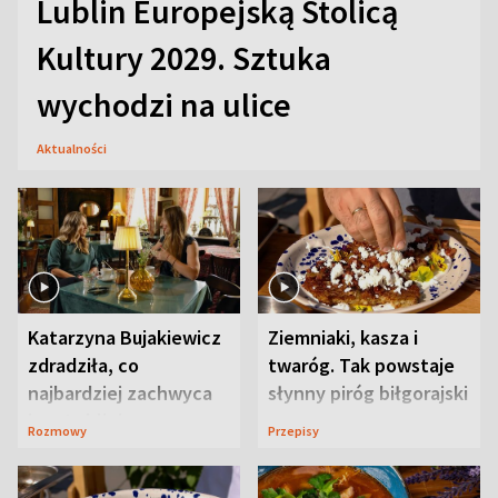
Lublin Europejską Stolicą
Kultury 2029. Sztuka
wychodzi na ulice
Aktualności
Katarzyna Bujakiewicz
Ziemniaki, kasza i
zdradziła, co
twaróg. Tak powstaje
najbardziej zachwyca
słynny piróg biłgorajski
ją w Lublinie
Rozmowy
Przepisy