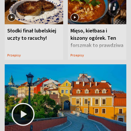
Słodki finał lubelskiej
Mięso, kiełbasa i
uczty to racuchy!
kiszony ogórek. Ten
forszmak to prawdziwa
uczta
Przepisy
Przepisy