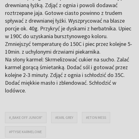
drewnianą łyżką. Zdjąć z ognia i powoli dodawać
roztrzepane jaja. Gotowe ciasto powinno z trudem
spływać z drewnianej łyżki. Wyszprycować na blasze
porcje ok. 40g. Przykryć je dyskami z herbatnika. Upiec
w 190C do uzyskania bursztynowego koloru.
Zmniejszyć temperaturę do 150C i piec przez kolejne 5-
10min. z uchylonymi drzwiami piekarnika.
Na słony karmel: Skrmelizować cukier na sucho. Zalać
karmel gorącą śmietanką. Dodać sól i gotować przez
kolejne 2-3 minuty. Zdjąć z ognia i schłodzić do 35C.
Dodać miękkie masło i zblendować. Schłodzić w
lodówce.
#„BAKE OFF JUNIOR”
#EARL GREY
#ETON MESS
#PTYSIE KARMELOWE