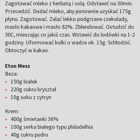
Zagotować mleko z herbatą i solą. Odstawić na 30min.
Przecedzić. Dodać mleko, aby ponownie uzyskać 175g
płynu. Zagotować. Zalać lekko podgrzane czekolady,
masło kakaowe i masło 82%. Zblendować. Ostudzić do
30C, mieszając co jakiś czas. Wstawić do lodówki na 1-2
godziny. Uformować kulki o wadze ok. 15g. Schłodzić.
Obtoczyć w kakao.
Eton Mess
Beza:
150g białek
220g cukru kryształ
10g soku z cytryn
Krem:
400g śmietanki 36%
100g serka białego typu philadelhia
40g cukru pudru