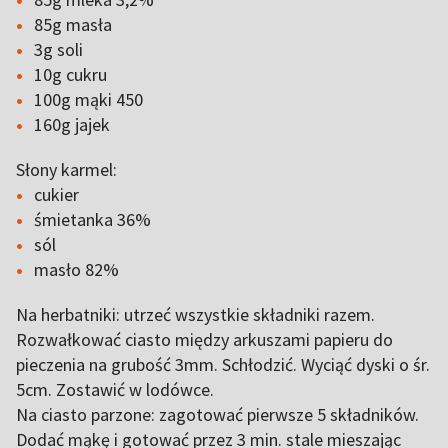
85g masła
3g soli
10g cukru
100g mąki 450
160g jajek
Słony karmel:
cukier
śmietanka 36%
sól
masło 82%
Na herbatniki: utrzeć wszystkie składniki razem.
Rozwałkować ciasto między arkuszami papieru do
pieczenia na grubość 3mm. Schłodzić. Wyciąć dyski o śr.
5cm. Zostawić w lodówce.
Na ciasto parzone: zagotować pierwsze 5 składników.
Dodać mąkę i gotować przez 3 min. stale mieszając