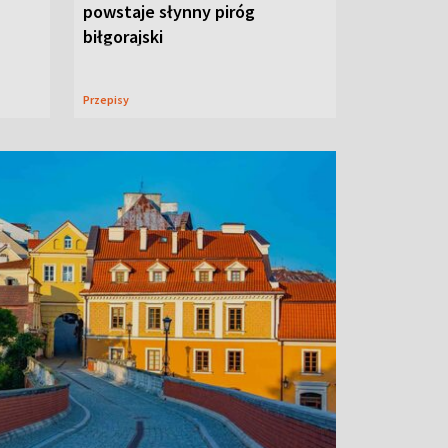
powstaje słynny piróg
biłgorajski
Przepisy