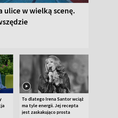
 ulice w wielką scenę.
 wszędzie
y
To dlatego Irena Santor wciąż
cja
ma tyle energii. Jej recepta
jest zaskakująco prosta