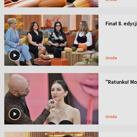
Finał 8. edyc
Uroda
"Ratunku! Moj
Uroda