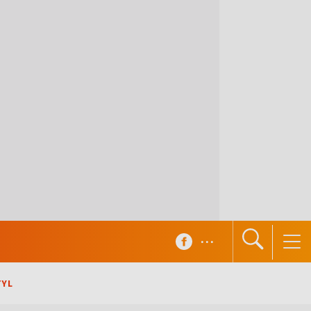
...
TYL