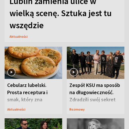
Lublin zamienia ulice w
wielką scenę. Sztuka jest tu
wszędzie
Aktualności
Cebularz lubelski.
Zespół KSU ma sposób
Prosta receptura i
na długowieczność.
smak, który zna
Zdradzili swój sekret
Lubelszczyzna
Aktualności
Rozmowy