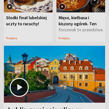
Słodki finał lubelskiej
Mięso, kiełbasa i
uczty to racuchy!
kiszony ogórek. Ten
forszmak to prawdziwa
uczta
Przepisy
Przepisy