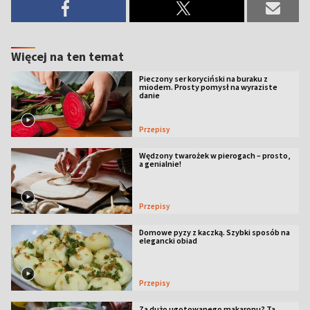
Więcej na ten temat
Pieczony ser koryciński na buraku z
miodem. Prosty pomysł na wyraziste
danie
Przepisy
Wędzony twarożek w pierogach – prosto,
a genialnie!
Przepisy
Domowe pyzy z kaczką. Szybki sposób na
elegancki obiad
Przepisy
Za dużo ugotowanego makaronu? Ta