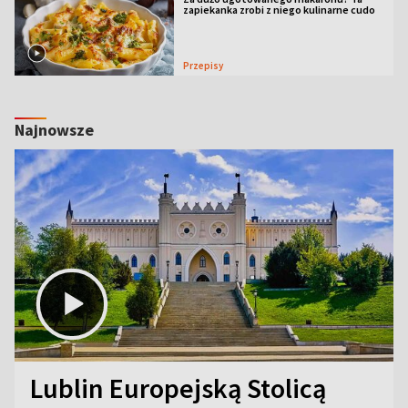
zapiekanka zrobi z niego kulinarne cudo
Przepisy
Najnowsze
Lublin Europejską Stolicą