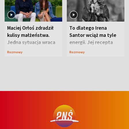
Maciej Orłoś zdradził
To dlatego Irena
kulisy małżeństwa.
Santor wciąż ma tyle
Jedna sytuacja wraca
energii. Jej recepta
jak bumerang
jest zaskakująco
Rozmowy
Rozmowy
prosta