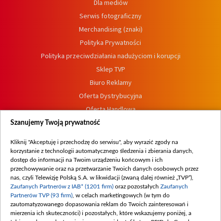
Dla mediów
Serwis fotograficzny
Merchandising (znaki)
Polityka Prywatności
Polityka przeciwdziałania nadużyciom i korupcji
Sklep TVP
Biuro Reklamy
Oferta Dystrybucyjna
Oferta Handlowa
Dostępność
Szanujemy Twoją prywatność
Moje zgody
Kliknij "Akceptuję i przechodzę do serwisu", aby wyrazić zgody na
Procedura zgłoszeń wewnętrznych
korzystanie z technologii automatycznego śledzenia i zbierania danych,
dostęp do informacji na Twoim urządzeniu końcowym i ich
przechowywanie oraz na przetwarzanie Twoich danych osobowych przez
nas, czyli Telewizję Polską S.A. w likwidacji (zwaną dalej również „TVP”),
Zaufanych Partnerów z IAB* (1201 firm)
oraz pozostałych
Zaufanych
Partnerów TVP (93 firm)
, w celach marketingowych (w tym do
zautomatyzowanego dopasowania reklam do Twoich zainteresowań i
mierzenia ich skuteczności) i pozostałych, które wskazujemy poniżej, a