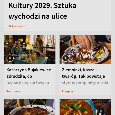
Kultury 2029. Sztuka
wychodzi na ulice
Aktualności
Katarzyna Bujakiewicz
Ziemniaki, kasza i
zdradziła, co
twaróg. Tak powstaje
najbardziej zachwyca
słynny piróg biłgorajski
ją w Lublinie
Rozmowy
Przepisy