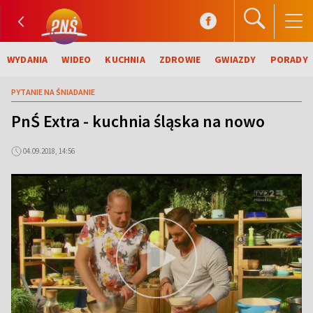
WYDANIA
WIDEO
KUCHNIA
ZDROWIE
GWIAZDY
PORADY
PYTANIE NA ŚNIADANIE
PnŚ Extra - kuchnia śląska na nowo
04.09.2018, 14:56