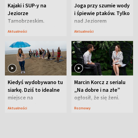
Kajaki i SUP-y na
Joga przy szumie wody
Jeziorze
i śpiewie ptaków. Tylko
Tarnobrzeskim.
nad Jeziorem
Przyrodnicy zwracają
Tarnobrzeskim
Aktualności
Aktualności
uwagę na coś jeszcze
Kiedyś wydobywano tu
Marcin Korcz z serialu
siarkę. Dziś to idealne
„Na dobre i na złe”
miejsce na
ogłosił, że się żeni.
wypoczynek
Zdradził, co zmienił
Aktualności
Rozmowy
syn