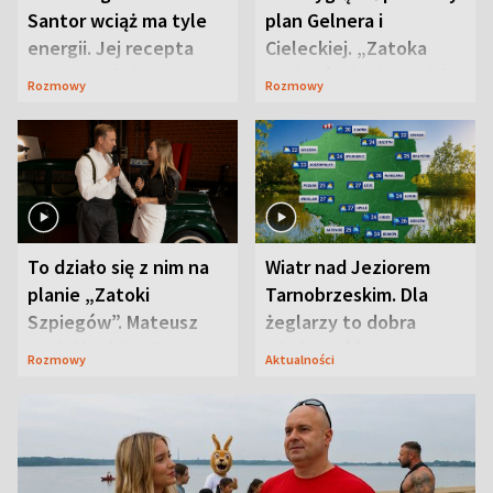
Santor wciąż ma tyle
plan Gelnera i
energii. Jej recepta
Cieleckiej. „Zatoka
jest zaskakująco
szpiegów” od razu ich
Rozmowy
Rozmowy
prosta
zaskoczyła
To działo się z nim na
Wiatr nad Jeziorem
planie „Zatoki
Tarnobrzeskim. Dla
Szpiegów”. Mateusz
żeglarzy to dobra
Janicki odsłonił
wiadomość
Rozmowy
Aktualności
aktorski sekret