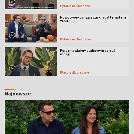
Pytanie na Śniadanie
Nowotwory u mężczyzn - nadal tematem
tabu?
Pytanie na Śniadanie
Porozmawiajmy o zdrowym sercu i
mózgu
Planuję długie życie
Najnowsze