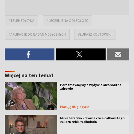
#TELEMEDYCYNA
#LECZENIE NA ODLEGŁOŚĆ
#APLIKACJE DO BADAŃ MEDYCZNYCH
#ŁUKASZ KOŁTOWSKI
Więcej na ten temat
Porozmawiajmy o wpływie alkoholu na
zdrowie
Planuję długie życie
Ministerstwo Zdrowia chce całkowitego
zakazu reklam alkoholu