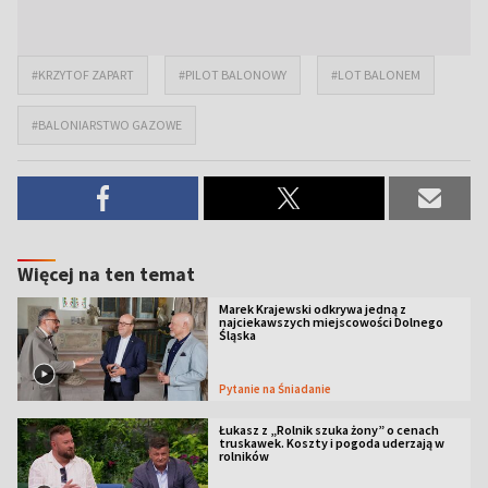
#KRZYTOF ZAPART
#PILOT BALONOWY
#LOT BALONEM
#BALONIARSTWO GAZOWE
Więcej na ten temat
Marek Krajewski odkrywa jedną z
najciekawszych miejscowości Dolnego
Śląska
Pytanie na Śniadanie
Łukasz z „Rolnik szuka żony” o cenach
truskawek. Koszty i pogoda uderzają w
rolników