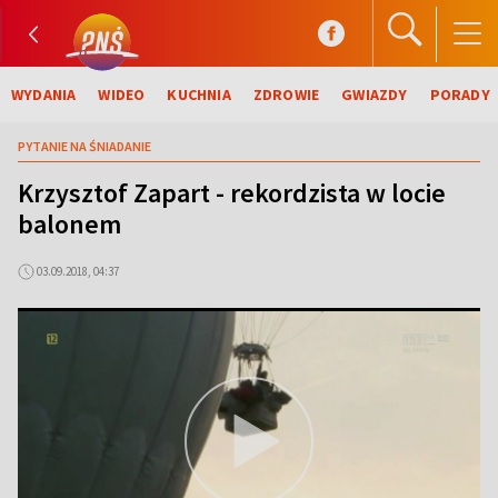
WYDANIA
WIDEO
KUCHNIA
ZDROWIE
GWIAZDY
PORADY
PYTANIE NA ŚNIADANIE
Krzysztof Zapart - rekordzista w locie
balonem
03.09.2018, 04:37