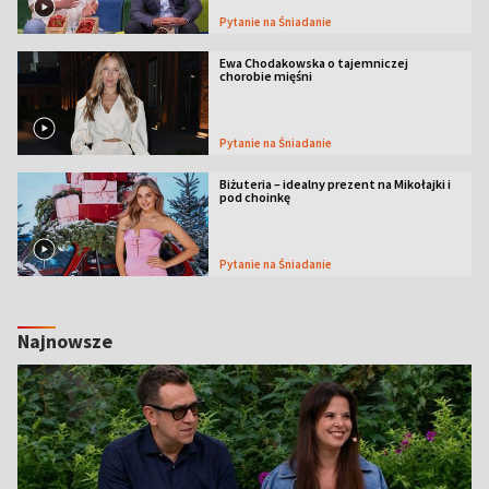
Pytanie na Śniadanie
Ewa Chodakowska o tajemniczej
chorobie mięśni
Pytanie na Śniadanie
Biżuteria – idealny prezent na Mikołajki i
pod choinkę
Pytanie na Śniadanie
Najnowsze