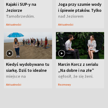
Kajaki i SUP-y na
Joga przy szumie wody
Jeziorze
i śpiewie ptaków. Tylko
Tarnobrzeskim.
nad Jeziorem
Przyrodnicy zwracają
Tarnobrzeskim
Aktualności
Aktualności
uwagę na coś jeszcze
Kiedyś wydobywano tu
Marcin Korcz z serialu
siarkę. Dziś to idealne
„Na dobre i na złe”
miejsce na
ogłosił, że się żeni.
wypoczynek
Zdradził, co zmienił
Aktualności
Rozmowy
syn