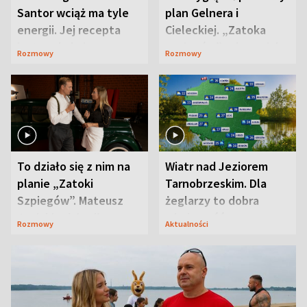
Santor wciąż ma tyle
plan Gelnera i
energii. Jej recepta
Cieleckiej. „Zatoka
jest zaskakująco
szpiegów” od razu ich
Rozmowy
Rozmowy
prosta
zaskoczyła
To działo się z nim na
Wiatr nad Jeziorem
planie „Zatoki
Tarnobrzeskim. Dla
Szpiegów”. Mateusz
żeglarzy to dobra
Janicki odsłonił
wiadomość
Rozmowy
Aktualności
aktorski sekret