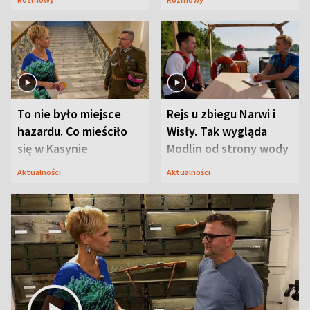
Mąż nie odpuszcza
To nie było miejsce
Rejs u zbiegu Narwi i
hazardu. Co mieściło
Wisły. Tak wygląda
się w Kasynie
Modlin od strony wody
Oficerskim?
Aktualności
Aktualności