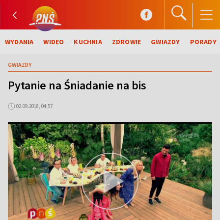
WYDANIA
WIDEO
KUCHNIA
ZDROWIE
GWIAZDY
PORADY
GWIAZDY
Pytanie na Śniadanie na bis
02.09.2018, 04:57