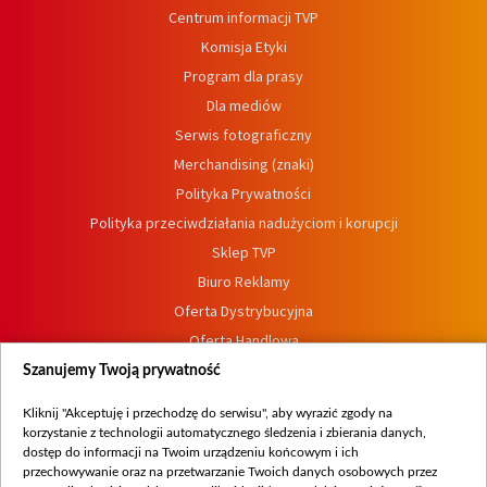
Centrum informacji TVP
Komisja Etyki
Program dla prasy
Dla mediów
Serwis fotograficzny
Merchandising (znaki)
Polityka Prywatności
Polityka przeciwdziałania nadużyciom i korupcji
Sklep TVP
Biuro Reklamy
Oferta Dystrybucyjna
Oferta Handlowa
Dostępność
Szanujemy Twoją prywatność
Moje zgody
Kliknij "Akceptuję i przechodzę do serwisu", aby wyrazić zgody na
Procedura zgłoszeń wewnętrznych
korzystanie z technologii automatycznego śledzenia i zbierania danych,
dostęp do informacji na Twoim urządzeniu końcowym i ich
przechowywanie oraz na przetwarzanie Twoich danych osobowych przez