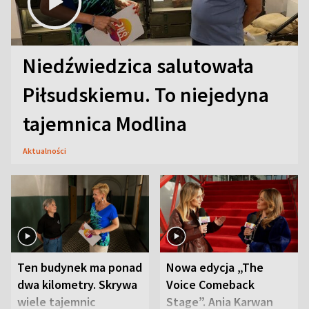
Niedźwiedzica salutowała
Piłsudskiemu. To niejedyna
tajemnica Modlina
Aktualności
Ten budynek ma ponad
Nowa edycja „The
dwa kilometry. Skrywa
Voice Comeback
wiele tajemnic
Stage”. Ania Karwan