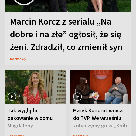
Marcin Korcz z serialu „Na
dobre i na złe” ogłosił, że się
żeni. Zdradził, co zmienił syn
Rozmowy
Tak wygląda
Marek Kondrat wraca
pakowanie w domu
do TVP. We wrześniu
Magdaleny
zobaczymy go w „Królu
Waligórskiej-Lisieckiej.
Maciusiu I”
Rozmowy
Rozmowy