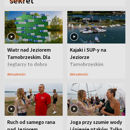
sekret
Rozmowy
Wiatr nad Jeziorem
Kajaki i SUP-y na
Tarnobrzeskim. Dla
Jeziorze
żeglarzy to dobra
Tarnobrzeskim.
wiadomość
Przyrodnicy zwracają
Aktualności
Aktualności
uwagę na coś jeszcze
Ruch od samego rana
Joga przy szumie wody
nad Jeziorem
i śpiewie ptaków. Tylko