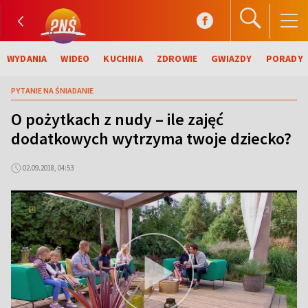
WYDANIA
WIDEO
KUCHNIA
ZDROWIE
GWIAZDY
PORADY
PYTANIE NA ŚNIADANIE
O pożytkach z nudy – ile zajęć
dodatkowych wytrzyma twoje dziecko?
02.09.2018, 04:53