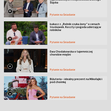
Śląska
Pytanie na Śniadanie
Łukasz z „Rolnik szuka żony” o cenach
truskawek. Koszty i pogoda uderzają w
rolników
Pytanie na Śniadanie
Ewa Chodakowska o tajemniczej
chorobie mięśni
Pytanie na Śniadanie
Biżuteria – idealny prezent na Mikołajki i
pod choinkę
Pytanie na Śniadanie