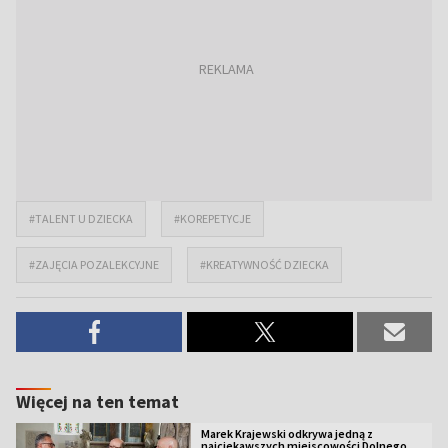
#TALENT U DZIECKA
#KOREPETYCJE
#ZAJĘCIA POZALEKCYJNE
#KREATYWNOŚĆ DZIECKA
Więcej na ten temat
Marek Krajewski odkrywa jedną z
najciekawszych miejscowości Dolnego