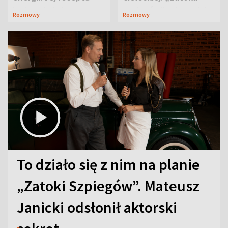
jest zaskakująco
szpiegów” od razu ich
Rozmowy
Rozmowy
prosta
zaskoczyła
To działo się z nim na planie
„Zatoki Szpiegów”. Mateusz
Janicki odsłonił aktorski