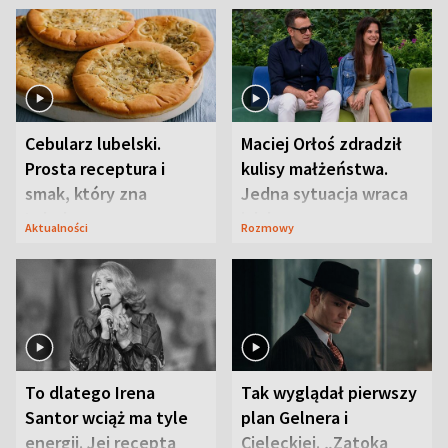
Cebularz lubelski.
Maciej Orłoś zdradził
Prosta receptura i
kulisy małżeństwa.
smak, który zna
Jedna sytuacja wraca
Lubelszczyzna
jak bumerang
Aktualności
Rozmowy
To dlatego Irena
Tak wyglądał pierwszy
Santor wciąż ma tyle
plan Gelnera i
energii. Jej recepta
Cieleckiej. „Zatoka