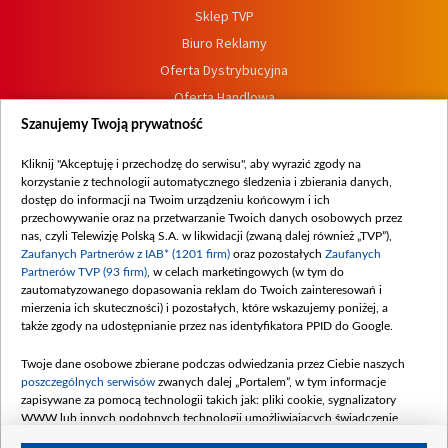
Sklep TVP
Biuro Reklamy
Oferta Dystrybucyjna
Oferta Handlowa
Dostępność
Szanujemy Twoją prywatność
Moje zgody
Kliknij "Akceptuję i przechodzę do serwisu", aby wyrazić zgody na
Procedura zgłoszeń wewnętrznych
korzystanie z technologii automatycznego śledzenia i zbierania danych,
dostęp do informacji na Twoim urządzeniu końcowym i ich
przechowywanie oraz na przetwarzanie Twoich danych osobowych przez
nas, czyli Telewizję Polską S.A. w likwidacji (zwaną dalej również „TVP”),
Zaufanych Partnerów z IAB* (1201 firm)
oraz pozostałych
Zaufanych
Partnerów TVP (93 firm)
, w celach marketingowych (w tym do
zautomatyzowanego dopasowania reklam do Twoich zainteresowań i
mierzenia ich skuteczności) i pozostałych, które wskazujemy poniżej, a
także zgody na udostępnianie przez nas identyfikatora PPID do Google.
Twoje dane osobowe zbierane podczas odwiedzania przez Ciebie naszych
poszczególnych serwisów
zwanych dalej „Portalem”, w tym informacje
zapisywane za pomocą technologii takich jak: pliki cookie, sygnalizatory
WWW lub innych podobnych technologii umożliwiających świadczenie
dopasowanych i bezpiecznych usług, personalizację treści oraz reklam,